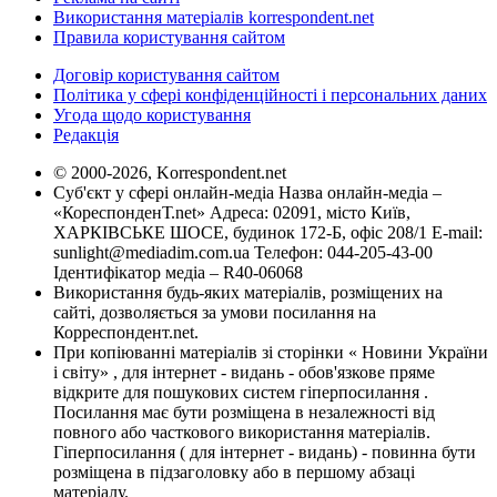
Використання матеріалів korrespondent.net
Правила користування сайтом
Договір користування сайтом
Політика у сфері конфіденційності і персональних даних
Угода щодо користування
Редакція
© 2000-2026, Korrespondent.net
Суб'єкт у сфері онлайн-медіа Назва онлайн-медіа –
«КореспонденТ.net» Адреса: 02091, місто Київ,
ХАРКІВСЬКЕ ШОСЕ, будинок 172-Б, офіс 208/1 E-mail:
sunlight@mediadim.com.ua
Телефон: 044-205-43-00
Ідентифікатор медіа – R40-06068
Використання будь-яких матеріалів, розміщених на
сайті, дозволяється за умови посилання на
Корреспондент.net.
При копіюванні матеріалів зі сторінки « Новини України
і світу» , для інтернет - видань - обов'язкове пряме
відкрите для пошукових систем гіперпосилання .
Посилання має бути розміщена в незалежності від
повного або часткового використання матеріалів.
Гіперпосилання ( для інтернет - видань) - повинна бути
розміщена в підзаголовку або в першому абзаці
матеріалу.