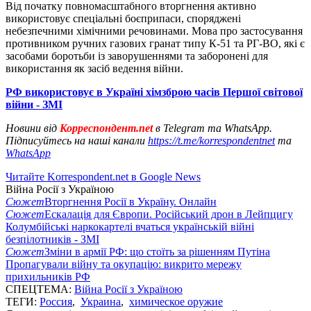
Від початку повномасштабного вторгнення активно
використовує спеціальні боєприпаси, споряджені
небезпечними хімічними речовинами. Мова про застосування
противником ручних газових гранат типу К-51 та РГ-ВО, які є
засобами боротьби із заворушеннями та заборонені для
використання як засіб ведення війни.
РФ використовує в Україні хімзброю часів Першої світової
війни - ЗМІ
Новини від
Корреспондент.net
в Telegram та WhatsApp.
Підписуйтесь на наші канали
https://t.me/korrespondentnet
та
WhatsApp
Читайте Korrespondent.net в Google News
Війна Росії з Україною
Сюжет
Вторгнення Росії в Україну. Онлайн
Сюжет
Ескалація для Європи. Російський дрон в Лейпцигу
Колумбійські наркокартелі вчаться українській війні
безпілотників - ЗМІ
Сюжет
Зміни в армії РФ: що стоїть за рішенням Путіна
Пропагували війну та окупацію: викрито мережу
прихильників РФ
СПЕЦТЕМА:
Війна Росії з Україною
ТЕГИ:
Россия
,
Украина
,
химическое оружие