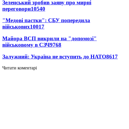
Зеленський зробив заяву про мирні
переговори
10540
"Медові пастки": СБУ попередила
військових
10017
Майора ВСП викрили на "допомозі"
військовому в СЗЧ
9768
Залужний: Україна не вступить до НАТО
8617
Читати коментарі