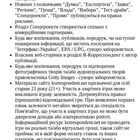
Новини з позначками "Думка", "Експертиза", "Заява",
"Регіони", "Гроші", "Влада", "Вибори", "Тест-драйв",
"Спецпроекти", "Промо" публікуються на правах
реклами.
Розділ Спецпроекти створюється спільно з
комерційними партнерами.
Будь яке копіювання, публікація, передрук, чи наступне
поширення інформації, що містить посилання на
"Інтерфакс-Україна", EPA / UPG, суворо забороняється.
Власник веб-сторінки в розділі Я-Корреспондент є автор
публікації.
Будь-яке копіювання, передрук та відтворення
фотографічних творів та/або аудіовізуальних творів
правовласника Getty Images - суворо забороняється.
Матеріали сайту korrespondent.net призначені для осіб
старше 21 року (21+). Участь в азартних іграх може
викликати ігрову залежність. Дотримуйтесь правил
(принципів) відповідальної гри. При виявленні перших
ознак залежності негайно зверніться до спеціаліста.
Пам'ятайте, що участь в азартних іграх не може бути
джерелом доходів або альтернативою роботі.
Інформаційний ресурс korrespondent.net не проводить
ігри на реальні та/або віртуальні гроші, також сайт не
приймає ні в якій формі оплату ставок та інших
платежів, які пов’язані/можуть бути пов’язані з