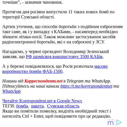
точніше", - зазначив чиновник.
Протягом дня росіяни випустили 11 таких нових бомб по
території Сумської області.
Артюх уточнив, що способи боротьби з подібним озброєнням
таке саме, як і у випадку з КАБами, - насамперед необхідно
збивати літаки-носії. Також можливе застосування засобів
радіоелектронної боротьби, які є на озброєнні у ЗСУ.
Нагадаємо, у червні президент Володимир Зеленський
заявляв, що
РФ щомісяця використовує 3500 КАБів
.
А у березні повідомлялося, що Росія розпочала
масове
виробництво бомби ФАБ-1500
.
Новини від
Корреспондент.net
в Telegram та WhatsApp.
Підписуйтесь на наші канали
https://t.me/korrespondentnet
та
WhatsApp
Читайте Korrespondent.net в Google News
ТЕГИ:
бомба
,
ракета
,
Сумская область
Якщо ви помітили помилку, виділіть необхідний текст і
натисніть Ctrl + Enter, щоб повідомити про це редакцію.