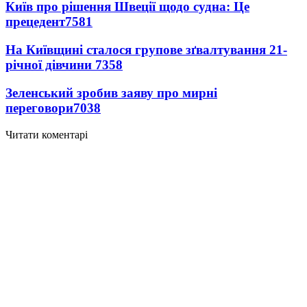
Київ про рішення Швеції щодо судна: Це
прецедент
7581
На Київщині сталося групове зґвалтування 21-
річної дівчини
7358
Зеленський зробив заяву про мирні
переговори
7038
Читати коментарі