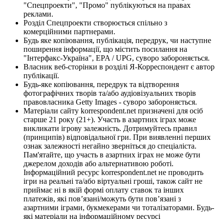
"Спецпроекти", "Промо" публікуються на правах
реклами.
Розділ Спецпроекти створюється спільно з
комерційними партнерами.
Будь яке копіювання, публікація, передрук, чи наступне
поширення інформації, що містить посилання на
"Інтерфакс-Україна", EPA / UPG, суворо забороняється.
Власник веб-сторінки в розділі Я-Корреспондент є автор
публікації.
Будь-яке копіювання, передрук та відтворення
фотографічних творів та/або аудіовізуальних творів
правовласника Getty Images - суворо забороняється.
Матеріали сайту korrespondent.net призначені для осіб
старше 21 року (21+). Участь в азартних іграх може
викликати ігрову залежність. Дотримуйтесь правил
(принципів) відповідальної гри. При виявленні перших
ознак залежності негайно зверніться до спеціаліста.
Пам'ятайте, що участь в азартних іграх не може бути
джерелом доходів або альтернативою роботі.
Інформаційний ресурс korrespondent.net не проводить
ігри на реальні та/або віртуальні гроші, також сайт не
приймає ні в якій формі оплату ставок та інших
платежів, які пов’язані/можуть бути пов’язані з
азартними іграми, букмекерами чи тоталізаторами. Будь-
які матеріали на інформаційному ресурсі