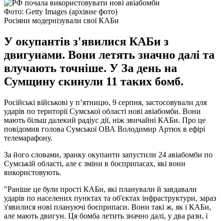
Фото: Getty Images (архівне фото)
Росіяни модернізували свої КАБи
У окупантів з'явилися КАБи з
двигунами. Вони летять значно далі та
влучають точніше. У За день на
Сумщину скинули 11 таких бомб.
Російські військові у п’ятницю, 9 серпня, застосовували для
ударів по території Сумської області нові авіабомби. Вони
мають більш далекий радіус дії, ніж звичайні КАБи. Про це
повідомив голова Сумської ОВА Володимир Артюх в ефірі
телемарафону.
За його словами, зранку окупанти запустили 24 авіабомби по
Сумській області, але є зміни в боєприпасах, які вони
використовують.
"Раніше це були прості КАБи, які планували й завдавали
ударів по населених пунктах та об'єктах інфраструктури, зараз
з'явилися нові плануючі боєприпаси. Вони такі ж, як і КАБи,
але мають двигун. Ця бомба летить значно далі, у два рази, і