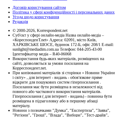
Договір користування сайтом
Політика у сфері конфіденційності і персональних даних
Угода щодо користування
Редакція
© 2000-2026, Korrespondent.net
Суб'єкт у сфері онлайн-медіа Назва онлайн-медіа –
«КореспонденТ.net» Адреса: 02091, місто Київ,
ХАРКІВСЬКЕ ШОСЕ, будинок 172-Б, офіс 208/1 E-mail:
sunlight@mediadim.com.ua
Телефон: 044-205-43-00
Ідентифікатор медіа – R40-06068
Використання будь-яких матеріалів, розміщених на
сайті, дозволяється за умови посилання на
Корреспондент.net.
При копіюванні матеріалів зі сторінки « Новини України
і світу» , для інтернет - видань - обов'язкове пряме
відкрите для пошукових систем гіперпосилання .
Посилання має бути розміщена в незалежності від
повного або часткового використання матеріалів.
Гіперпосилання ( для інтернет - видань) - повинна бути
розміщена в підзаголовку або в першому абзаці
матеріалу.
Новини з позначками "Думка", "Експертиза", "Заява",
"Регіони", "Гроші", "Влада", "Вибори", "Тест-драйв",