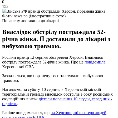
0
152
Фото: news.pn (ілюстративне фото)
Поранену доставили до лікарні
Внаслідок обстрілу постраждала 52-
річна жінка. ЇЇ доставили до лікарні з
вибуховою травмою.
Росіяни вранці 12 серпня обстріляли Херсон. Внаслідок
обстрілу постраждала 52-річна жінка. Про це
повідомила
Херсонської ОВА.
Зазначається, що поранену госпіталізували з вибуховою
травмою.
Нагадаємо, за суботу, 10 серпня, в Херсонській міській
територіальній громаді внаслідок обстрілів з боку російських
окупаційних військ
дістали поранення 10 людей, серед них -
підліток
.
Раніше повідомлялося, що
на Херсонщині шестеро людей
постраждали від БПЛА
.