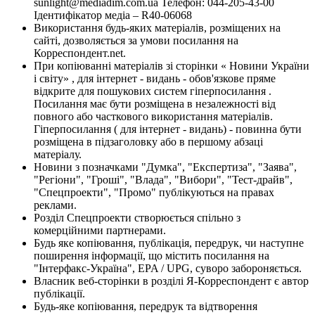
sunlight@mediadim.com.ua
Телефон: 044-205-43-00
Ідентифікатор медіа – R40-06068
Використання будь-яких матеріалів, розміщених на
сайті, дозволяється за умови посилання на
Корреспондент.net.
При копіюванні матеріалів зі сторінки « Новини України
і світу» , для інтернет - видань - обов'язкове пряме
відкрите для пошукових систем гіперпосилання .
Посилання має бути розміщена в незалежності від
повного або часткового використання матеріалів.
Гіперпосилання ( для інтернет - видань) - повинна бути
розміщена в підзаголовку або в першому абзаці
матеріалу.
Новини з позначками "Думка", "Експертиза", "Заява",
"Регіони", "Гроші", "Влада", "Вибори", "Тест-драйв",
"Спецпроекти", "Промо" публікуються на правах
реклами.
Розділ Спецпроекти створюється спільно з
комерційними партнерами.
Будь яке копіювання, публікація, передрук, чи наступне
поширення інформації, що містить посилання на
"Інтерфакс-Україна", EPA / UPG, суворо забороняється.
Власник веб-сторінки в розділі Я-Корреспондент є автор
публікації.
Будь-яке копіювання, передрук та відтворення