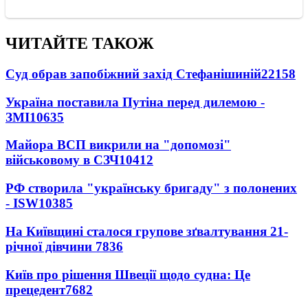
ЧИТАЙТЕ ТАКОЖ
Суд обрав запобіжний захід Стефанішиній
22158
Україна поставила Путіна перед дилемою -
ЗМІ
10635
Майора ВСП викрили на "допомозі"
військовому в СЗЧ
10412
РФ створила "українську бригаду" з полонених
- ISW
10385
На Київщині сталося групове зґвалтування 21-
річної дівчини
7836
Київ про рішення Швеції щодо судна: Це
прецедент
7682