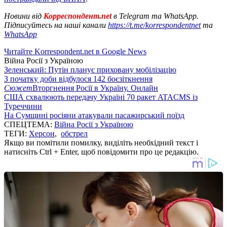
Новини від
Корреспондент.net
в Telegram та WhatsApp.
Підписуйтесь на наші канали
https://t.me/korrespondentnet
та
WhatsApp
Читайте Korrespondent.net в Google News
Війна Росії з Україною
Зеленський: Путін планує приховану мобілізацію
З початку доби відбулося 142 боєзіткнення
Сюжет
Вторгнення Росії в Україну. Онлайн
США схвалюють передачу Україні 70 ракет ATACMS із
Туреччини
На Сумщині росіяни атакували пасажирський поїзд
СПЕЦТЕМА:
Війна Росії з Україною
ТЕГИ:
Херсон
,
обстрел
Якщо ви помітили помилку, виділіть необхідний текст і
натисніть Ctrl + Enter, щоб повідомити про це редакцію.