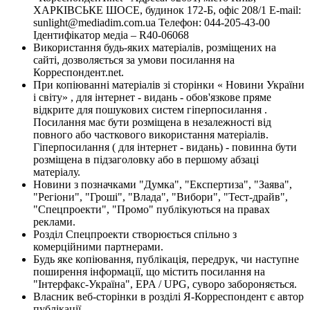
ХАРКІВСЬКЕ ШОСЕ, будинок 172-Б, офіс 208/1 E-mail:
sunlight@mediadim.com.ua
Телефон: 044-205-43-00
Ідентифікатор медіа – R40-06068
Використання будь-яких матеріалів, розміщених на
сайті, дозволяється за умови посилання на
Корреспондент.net.
При копіюванні матеріалів зі сторінки « Новини України
і світу» , для інтернет - видань - обов'язкове пряме
відкрите для пошукових систем гіперпосилання .
Посилання має бути розміщена в незалежності від
повного або часткового використання матеріалів.
Гіперпосилання ( для інтернет - видань) - повинна бути
розміщена в підзаголовку або в першому абзаці
матеріалу.
Новини з позначками "Думка", "Експертиза", "Заява",
"Регіони", "Гроші", "Влада", "Вибори", "Тест-драйв",
"Спецпроекти", "Промо" публікуються на правах
реклами.
Розділ Спецпроекти створюється спільно з
комерційними партнерами.
Будь яке копіювання, публікація, передрук, чи наступне
поширення інформації, що містить посилання на
"Інтерфакс-Україна", EPA / UPG, суворо забороняється.
Власник веб-сторінки в розділі Я-Корреспондент є автор
публікації.