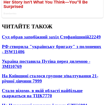
ЧИТАЙТЕ ТАКОЖ
Суд обрав запобіжний захід Стефанішиній
22249
РФ створила "українську бригаду" з полонених
- ISW
11406
Україна поставила Путіна перед дилемою -
ЗМІ
10769
На Київщині сталося групове зґвалтування 21-
річної дівчини
7999
Стало відомо, в якій області найбільше
скаржаться на ТЦК
7770