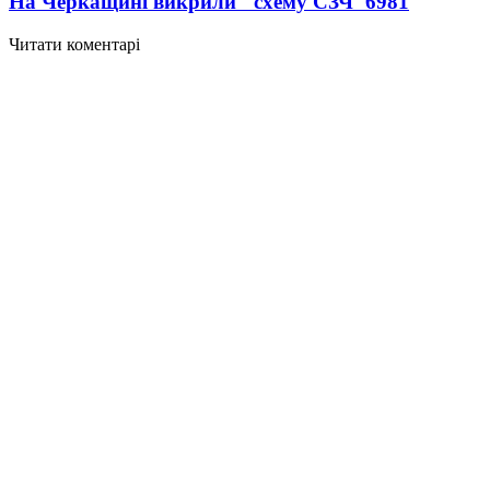
На Черкащині викрили "схему СЗЧ"
6981
Читати коментарі