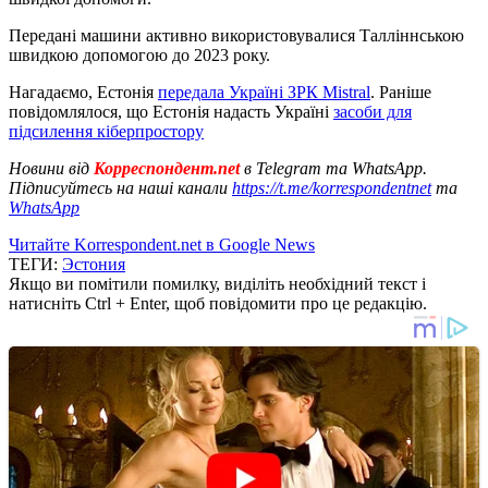
Передані машини активно використовувалися Талліннською
швидкою допомогою до 2023 року.
Нагадаємо, Естонія
передала Україні ЗРК Mistral
. Раніше
повідомлялося, що Естонія надасть Україні
засоби для
підсилення кіберпростору
Новини від
Корреспондент.net
в Telegram та WhatsApp.
Підписуйтесь на наші канали
https://t.me/korrespondentnet
та
WhatsApp
Читайте Korrespondent.net в Google News
ТЕГИ:
Эстония
Якщо ви помітили помилку, виділіть необхідний текст і
натисніть Ctrl + Enter, щоб повідомити про це редакцію.