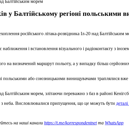
над Балтійським морем
ів у Балтійському регіоні польськими 
ехоплення російського літака-розвідника Іл-20 над Балтійським
 наближення і встановлення візуального і радіоконтакту з інозе
ого на визначений маршрут польоту, а у випадку більш серйозни
ні польськими або союзницькими винищувачами траплялися вже кі
ад Балтійським морем, злітаючи переважно з баз в районі Кенігсб
и з неба. Висловлювалися припущення, що це можуть бути
деталі
уйтесь на наші канали
https://t.me/korrespondentnet
та
WhatsApp