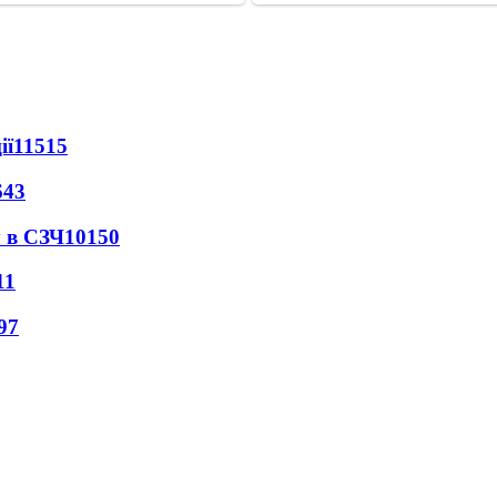
ії
11515
643
 в СЗЧ
10150
11
97