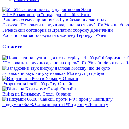
У ГУР заявили про "парад дронів" біля Ялти
Викрито схему сприяння СЗЧ у військових частинах
Сюжет
"Полювати на лучника, а не на стрілу". Як Україні бор
Зеленський обговорив із Драпатим оборону Донеччини
Росія почала застосовувати оновлену Герберу - Флеш
Сюжети
"Полювати на лучника, а не на стрілу". Як Україні боротись з 
Загадковий звук вибуху налякав Москву: що це було
Вторгнення Росії в Україну. Онлайн
Війна на Близькому Сході. Онлайн
Підсумки 06.08: Санкції проти РФ і дрон у Лейпцигу