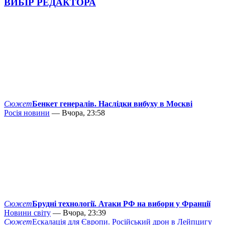
ВИБІР РЕДАКТОРА
Сюжет
Бенкет генералів. Наслідки вибуху в Москві
Росія новини
— Вчора, 23:58
Сюжет
Брудні технології. Атаки РФ на вибори у Франції
Новини світу
— Вчора, 23:39
Сюжет
Ескалація для Європи. Російський дрон в Лейпцигу