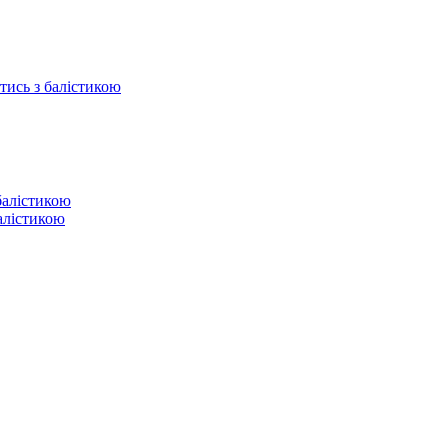
отись з балістикою
балістикою