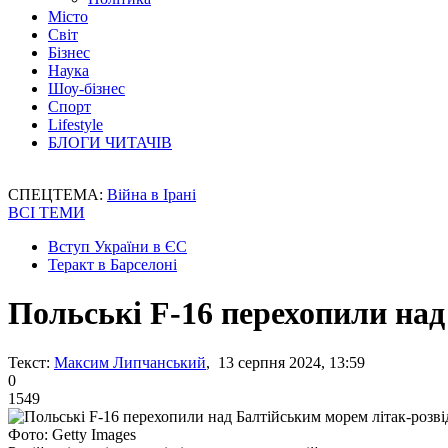
Місто
Світ
Бізнес
Наука
Шоу-бізнес
Спорт
Lifestyle
БЛОГИ ЧИТАЧІВ
СПЕЦТЕМА:
Війна в Ірані
ВСІ ТЕМИ
Вступ України в ЄС
Теракт в Барселоні
Польські F-16 перехопили на
Текст:
Максим Липчанський
, 13 серпня 2024, 13:59
0
1549
Фото: Getty Images