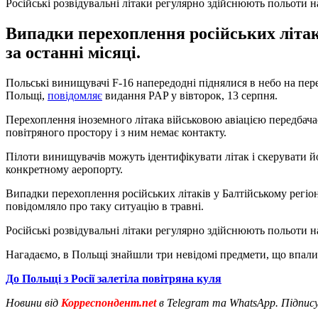
Російські розвідувальні літаки регулярно здійснюють польоти 
Випадки перехоплення російських літак
за останні місяці.
Польські винищувачі F-16 напередодні піднялися в небо на пер
Польщі,
повідомляє
видання PAP у вівторок, 13 серпня.
Перехоплення іноземного літака військовою авіацією передбачає
повітряного простору і з ним немає контакту.
Пілоти винищувачів можуть ідентифікувати літак і скерувати й
конкретному аеропорту.
Випадки перехоплення російських літаків у Балтійському регіо
повідомляло про таку ситуацію в травні.
Російські розвідувальні літаки регулярно здійснюють польоти н
Нагадаємо, в Польщі знайшли три невідомі предмети, що впал
До Польщі з Росії залетіла повітряна куля
Новини від
Корреспондент.net
в Telegram та WhatsApp. Підпис