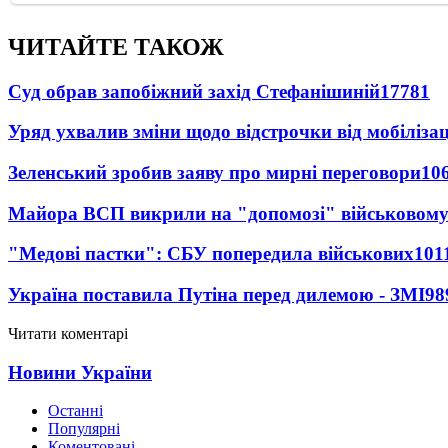
ЧИТАЙТЕ ТАКОЖ
Суд обрав запобіжний захід Стефанішиній
17781
Уряд ухвалив зміни щодо відстрочки від мобілізац
Зеленський зробив заяву про мирні переговори
10
Майора ВСП викрили на "допомозі" військовому
"Медові пастки": СБУ попередила військових
101
Україна поставила Путіна перед дилемою - ЗМІ
98
Читати коментарі
Новини України
Останні
Популярні
Коментовані