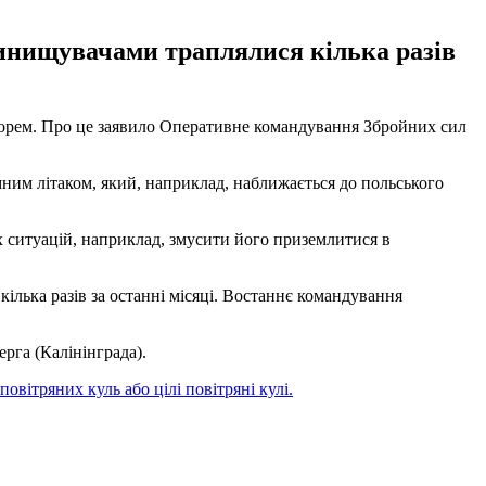
винищувачами траплялися кілька разів
 морем. Про це заявило Оперативне командування Збройних сил
мним літаком, який, наприклад, наближається до польського
х ситуацій, наприклад, змусити його приземлитися в
лька разів за останні місяці. Востаннє командування
ерга (Калінінграда).
 повітряних куль або цілі повітряні кулі.