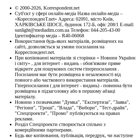
© 2000-2026, Korrespondent.net
Суб'єкт у сфері онлайн-медіа Назва онлайн-медіа –
«КореспонденТ.net» Адреса: 02091, місто Київ,
ХАРКІВСЬКЕ ШОСЕ, будинок 172-Б, офіс 208/1 E-mail:
sunlight@mediadim.com.ua
Телефон: 044-205-43-00
Ідентифікатор медіа – R40-06068
Використання будь-яких матеріалів, розміщених на
сайті, дозволяється за умови посилання на
Корреспондент.net.
При копіюванні матеріалів зі сторінки « Новини України
і світу» , для інтернет - видань - обов'язкове пряме
відкрите для пошукових систем гіперпосилання .
Посилання має бути розміщена в незалежності від
повного або часткового використання матеріалів.
Гіперпосилання ( для інтернет - видань) - повинна бути
розміщена в підзаголовку або в першому абзаці
матеріалу.
Новини з позначками "Думка", "Експертиза", "Заява",
"Регіони", "Гроші", "Влада", "Вибори", "Тест-драйв",
"Спецпроекти", "Промо" публікуються на правах
реклами.
Розділ Спецпроекти створюється спільно з
комерційними партнерами.
Будь яке копіювання, публікація, передрук, чи наступне