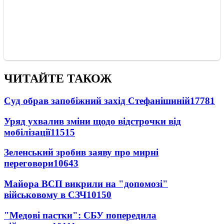
ЧИТАЙТЕ ТАКОЖ
Суд обрав запобіжний захід Стефанішиній
17781
Уряд ухвалив зміни щодо відстрочки від
мобілізації
11515
Зеленський зробив заяву про мирні
переговори
10643
Майора ВСП викрили на "допомозі"
військовому в СЗЧ
10150
"Медові пастки": СБУ попередила