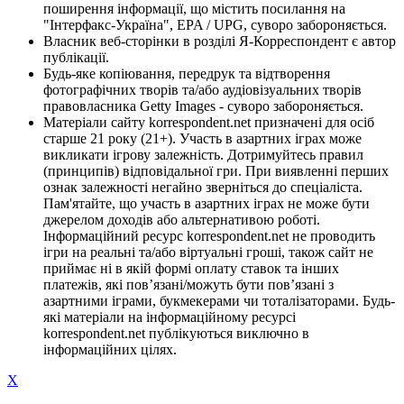
поширення інформації, що містить посилання на
"Інтерфакс-Україна", EPA / UPG, суворо забороняється.
Власник веб-сторінки в розділі Я-Корреспондент є автор
публікації.
Будь-яке копіювання, передрук та відтворення
фотографічних творів та/або аудіовізуальних творів
правовласника Getty Images - суворо забороняється.
Матеріали сайту korrespondent.net призначені для осіб
старше 21 року (21+). Участь в азартних іграх може
викликати ігрову залежність. Дотримуйтесь правил
(принципів) відповідальної гри. При виявленні перших
ознак залежності негайно зверніться до спеціаліста.
Пам'ятайте, що участь в азартних іграх не може бути
джерелом доходів або альтернативою роботі.
Інформаційний ресурс korrespondent.net не проводить
ігри на реальні та/або віртуальні гроші, також сайт не
приймає ні в якій формі оплату ставок та інших
платежів, які пов’язані/можуть бути пов’язані з
азартними іграми, букмекерами чи тоталізаторами. Будь-
які матеріали на інформаційному ресурсі
korrespondent.net публікуються виключно в
інформаційних цілях.
X