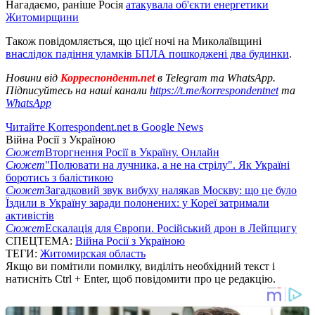
Нагадаємо, раніше Росія
атакувала об'єкти енергетики
Житомирщини
Також повідомляється, що цієї ночі на Миколаївщині
внаслідок падіння уламків БПЛА пошкоджені два будинки
.
Новини від
Корреспондент.net
в Telegram та WhatsApp.
Підписуйтесь на наші канали
https://t.me/korrespondentnet
та
WhatsApp
Читайте Korrespondent.net в Google News
Війна Росії з Україною
Сюжет
Вторгнення Росії в Україну. Онлайн
Сюжет
"Полювати на лучника, а не на стрілу". Як Україні
боротись з балістикою
Сюжет
Загадковий звук вибуху налякав Москву: що це було
Їздили в Україну заради полонених: у Кореї затримали
активістів
Сюжет
Ескалація для Європи. Російський дрон в Лейпцигу
СПЕЦТЕМА:
Війна Росії з Україною
ТЕГИ:
Житомирская область
Якщо ви помітили помилку, виділіть необхідний текст і
натисніть Ctrl + Enter, щоб повідомити про це редакцію.