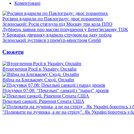
Коментовані
Росіяни вдарили по Павлограду: двоє поранених
Зеленський: Росія стягнула під Москву три кола ППО
Лубінець заявив про масові порушення у Берегівському ТЦК
У Броварах дівчинку вдарило струмом на даху поїзда
Зеленський зустрівся з прем'єр-міністром Сербії
Сюжети
Вторгнення Росії в Україну. Онлайн
Війна на Близькому Сході. Онлайн
Підсумки 07.08: "Пекельні" санкції і "парад" дронів
Пекельні санкції. Рішення Сената США
"Полювати на лучника, а не на стрілу". Як Україні боротись з 