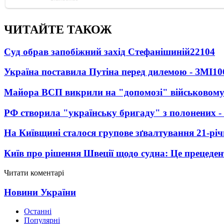
ЧИТАЙТЕ ТАКОЖ
Суд обрав запобіжний захід Стефанішиній
22104
Україна поставила Путіна перед дилемою - ЗМІ
10
Майора ВСП викрили на "допомозі" військовому
РФ створила "українську бригаду" з полонених -
На Київщині сталося групове зґвалтування 21-річ
Київ про рішення Швеції щодо судна: Це прецеден
Читати коментарі
Новини України
Останні
Популярні