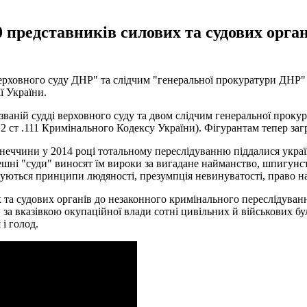
0 представників силових та судових орга
верховного суду ДНР" та слідчим "генеральної прокуратури ДНР" з
ї України.
аній судді верховного суду та двом слідчим генеральної прокурат
 .2 ст .111 Кримінального Кодексу України). Фігурантам тепер заг
еччини у 2014 році тотальному переслідуванню піддалися україн
шні "суди" виносят їм вироки за вигадане найманство, шпигун
руються принципи людяності, презумпція невинуватості, право н
 та судових органів до незаконного кримінального переслідуван
в за вказівкою окупаційної влади сотні цивільних й військових б
і голод.