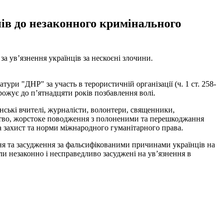
нів до незаконного кримінального
а увʼязнення українців за нескоєні злочини.
ури "ДНР" за участь в терористичній організації (ч. 1 ст. 258-
рожує до пʼятнадцяти років позбавлення волі.
ські вчителі, журналісти, волонтери, священники,
ство, жорстоке поводження з полоненими та перешкоджання
а захист та норми міжнародного гуманітарного права.
ня та засудження за фальсифікованими причинами українців на
ули незаконно і несправедливо засуджені на увʼязнення в