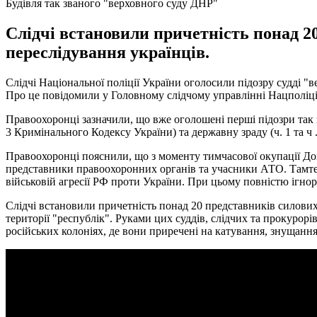
Будівля так званого "верховного суду ДНР"
Слідчі встановили причетність понад 2
переслідування українців.
Слідчі Національної поліції України оголосили підозру судді "
Про це повідомили у Головному слідчому управлінні Нацполіці
Правоохоронці зазначили, що вже оголошені перші підозри так зв
3 Кримінального Кодексу України) та державну зраду (ч. 1 та ч
Правоохоронці пояснили, що з моменту тимчасової окупації Дон
представники правоохоронних органів та учасники АТО. Тамте
військовій агресії РФ проти України. При цьому повністю ігно
Слідчі встановили причетність понад 20 представників силових
території "республік". Руками цих суддів, слідчих та прокурорі
російських колоніях, де вони приречені на катування, знущання 