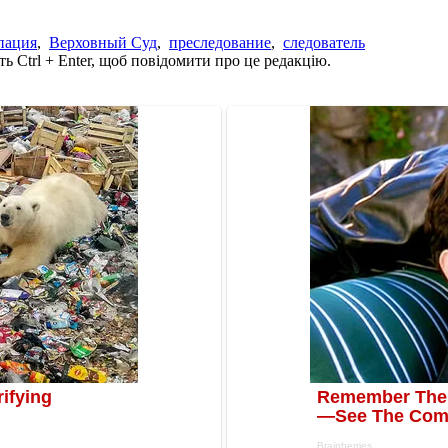
пация
,
Верховный Суд
,
преследование
,
следователь
ь Ctrl + Enter, щоб повідомити про це редакцію.