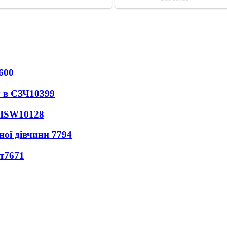
600
 в СЗЧ
10399
 ISW
10128
ної дівчини
7794
т
7671