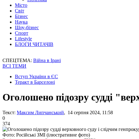
Місто
Світ
Бізнес
Наука
Шоу-бізнес
Спорт
Lifestyle
БЛОГИ ЧИТАЧІВ
СПЕЦТЕМА:
Війна в Ірані
ВСІ ТЕМИ
Вступ України в ЄС
Теракт в Барселоні
Оголошено підозру судді "вер
Текст:
Максим Липчанський
, 14 серпня 2024, 11:58
0
374
Фото: Російські ЗМІ (ілюстративне фото)