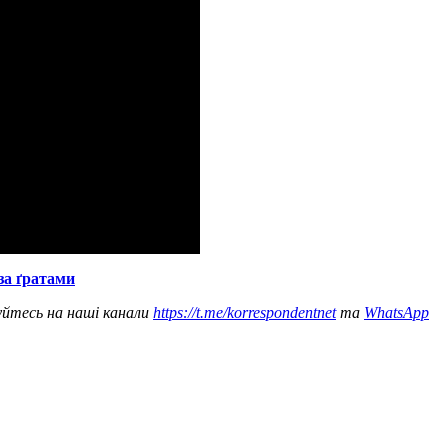
за ґратами
уйтесь на наші канали
https://t.me/korrespondentnet
та
WhatsApp