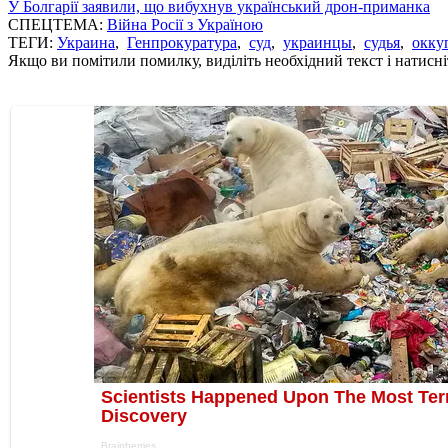
У Болгарії заявили, що вибухнув український дрон-приманка
СПЕЦТЕМА:
Війна Росії з Україною
ТЕГИ:
Украина
,
Генпрокуратура
,
суд
,
украинцы
,
судья
,
окку
Якщо ви помітили помилку, виділіть необхідний текст і натисніт