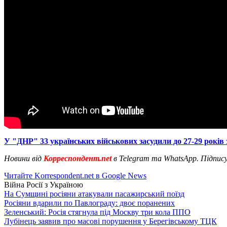
У "ДНР" 33 українських військових засудили до 27-29 років 
Новини від
Корреспондент.net
в Telegram та WhatsApp. Підпис
Читайте Korrespondent.net в Google News
Війна Росії з Україною
На Сумщині росіяни атакували пасажирський поїзд
Росіяни вдарили по Павлограду: двоє поранених
Зеленський: Росія стягнула під Москву три кола ППО
Лубінець заявив про масові порушення у Берегівському ТЦК