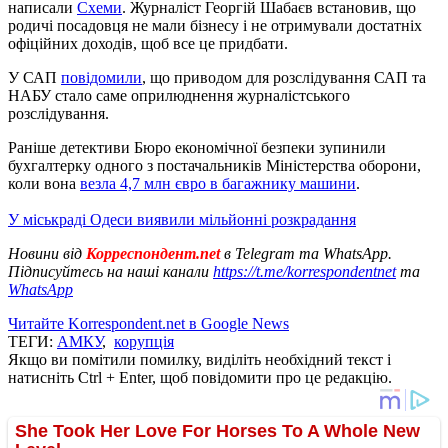
написали
Схеми
. Журналіст Георгій Шабаєв встановив, що
родичі посадовця не мали бізнесу і не отримували достатніх
офіційних доходів, щоб все це придбати.
У САП
повідомили
, що приводом для розслідування САП та
НАБУ стало саме оприлюднення журналістського
розслідування.
Раніше детективи Бюро економічної безпеки зупинили
бухгалтерку одного з постачальників Міністерства оборони,
коли вона
везла 4,7 млн євро в багажнику машини
.
У міськраді Одеси виявили мільйонні розкрадання
Новини від
Корреспондент.net
в Telegram та WhatsApp.
Підписуйтесь на наші канали
https://t.me/korrespondentnet
та
WhatsApp
Читайте Korrespondent.net в Google News
ТЕГИ:
АМКУ
,
корупція
Якщо ви помітили помилку, виділіть необхідний текст і
натисніть Ctrl + Enter, щоб повідомити про це редакцію.