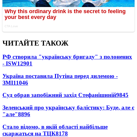
ЧИТАЙТЕ ТАКОЖ
РФ створила "українську бригаду" з полонених
- ISW
12901
Україна поставила Путіна перед дилемою -
ЗМІ
11046
Суд обрав запобіжний захід Стефанішиній
9845
Зеленський про українську балістику: Буде, але є
"але"
8896
Стало відомо, в якій області найбільше
скаржаться на ТЦК
8178