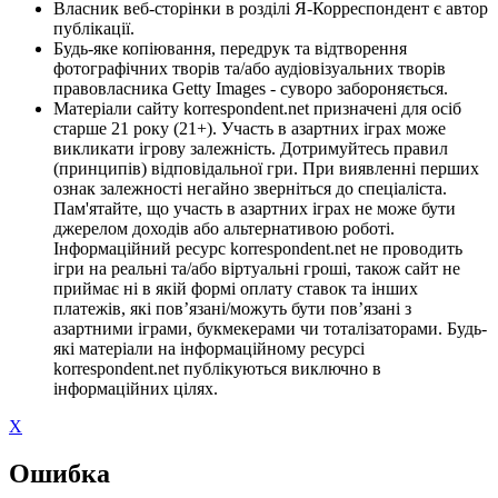
Власник веб-сторінки в розділі Я-Корреспондент є автор
публікації.
Будь-яке копіювання, передрук та відтворення
фотографічних творів та/або аудіовізуальних творів
правовласника Getty Images - суворо забороняється.
Матеріали сайту korrespondent.net призначені для осіб
старше 21 року (21+). Участь в азартних іграх може
викликати ігрову залежність. Дотримуйтесь правил
(принципів) відповідальної гри. При виявленні перших
ознак залежності негайно зверніться до спеціаліста.
Пам'ятайте, що участь в азартних іграх не може бути
джерелом доходів або альтернативою роботі.
Інформаційний ресурс korrespondent.net не проводить
ігри на реальні та/або віртуальні гроші, також сайт не
приймає ні в якій формі оплату ставок та інших
платежів, які пов’язані/можуть бути пов’язані з
азартними іграми, букмекерами чи тоталізаторами. Будь-
які матеріали на інформаційному ресурсі
korrespondent.net публікуються виключно в
інформаційних цілях.
X
Ошибка