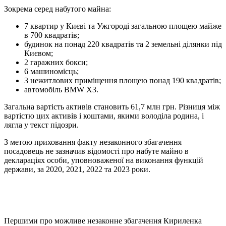
Зокрема серед набутого майна:
7 квартир у Києві та Ужгороді загальною площею майже
в 700 квадратів;
будинок на понад 220 квадратів та 2 земельні ділянки під
Києвом;
2 гаражних бокси;
6 машиномісць;
3 нежитлових приміщення площею понад 190 квадратів;
автомобіль ВМW Х3.
Загальна вартість активів становить 61,7 млн грн. Різниця між
вартістю цих активів і коштами, якими володіла родина, і
лягла у текст підозри.
З метою приховання факту незаконного збагачення
посадовець не зазначив відомості про набуте майно в
деклараціях особи, уповноваженої на виконання функцій
держави, за 2020, 2021, 2022 та 2023 роки.
Першими про можливе незаконне збагачення Кириленка