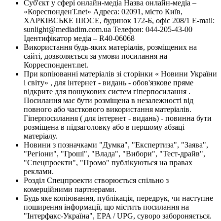
Суб'єкт у сфері онлайн-медіа Назва онлайн-медіа –
«КореспонденТ.net» Адреса: 02091, місто Київ,
ХАРКІВСЬКЕ ШОСЕ, будинок 172-Б, офіс 208/1 E-mail:
sunlight@mediadim.com.ua
Телефон: 044-205-43-00
Ідентифікатор медіа – R40-06068
Використання будь-яких матеріалів, розміщених на
сайті, дозволяється за умови посилання на
Корреспондент.net.
При копіюванні матеріалів зі сторінки « Новини України
і світу» , для інтернет - видань - обов'язкове пряме
відкрите для пошукових систем гіперпосилання .
Посилання має бути розміщена в незалежності від
повного або часткового використання матеріалів.
Гіперпосилання ( для інтернет - видань) - повинна бути
розміщена в підзаголовку або в першому абзаці
матеріалу.
Новини з позначками "Думка", "Експертиза", "Заява",
"Регіони", "Гроші", "Влада", "Вибори", "Тест-драйв",
"Спецпроекти", "Промо" публікуються на правах
реклами.
Розділ Спецпроекти створюється спільно з
комерційними партнерами.
Будь яке копіювання, публікація, передрук, чи наступне
поширення інформації, що містить посилання на
"Інтерфакс-Україна", EPA / UPG, суворо забороняється.