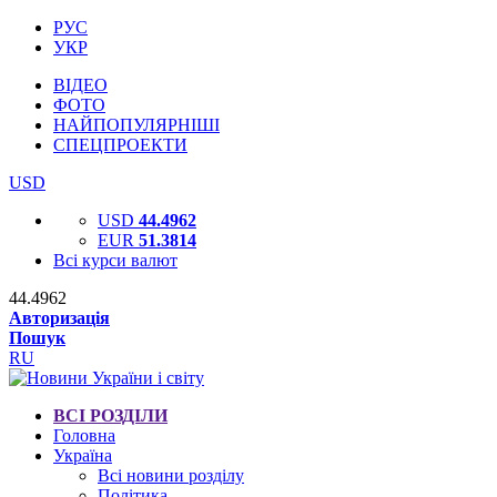
РУС
УКР
ВІДЕО
ФОТО
НАЙПОПУЛЯРНІШІ
СПЕЦПРОЕКТИ
USD
USD
44.4962
EUR
51.3814
Всі курси валют
44.4962
Авторизація
Пошук
RU
ВСІ РОЗДІЛИ
Головна
Україна
Всі новини розділу
Політика