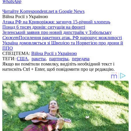
WhatsApp
Читайте Korrespondent.net в Google News
Війна Росії з Україною
Атака РФ на Криворіжжя: загинув 15-річний хлопець
Понад 6 тисяч дронів: ситуація на фронті
Зеленський заявив про новий дипстрайк у Тобольську
Сюжет
Посилення ракетних атак. РФ нарощує можливості
Україна домовляється зі Швецією та Норвегією про дрони й
ППО
СПЕЦТЕМА:
Війна Росії з Україною
ТЕГИ:
США
,
ракеты
,
партнеры
,
передача
Якщо ви помітили помилку, виділіть необхідний текст і
натисніть Ctrl + Enter, щоб повідомити про це редакцію.