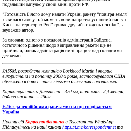
подальший імпульс у своїй війні проти РФ.
"Готовність Білого дому надати Україні ракету "повітря-земля"
з’явилася саме у той момент, коли напрочуд успішний наступ
Києва на територію Росії триває другий тиждень поспіль", -
зауважив автор.
За словами одного з посадовців адміністрації Байдена,
остаточного рішення щодо відправлення ракети ще не
прийняли, однак адміністрація нині працює над складними
деталями.
JASSM, розроблена компанією Lockheed Martin і вперше
використана на початку 2000-х років, застосовувалася США
обмежено в боях і лише з кількома близькими союзниками.
Характеристика: Дальність – 370 км, точність - 2,4 метра,
бойова частина – 450кг.
F-16 з далекобійними ракетами: на що сподівається
Україна
Новини від
Корреспондент.net
в Telegram та WhatsApp.
Підписуйтесь на наші канали
https://t.me/korrespondentnet
та