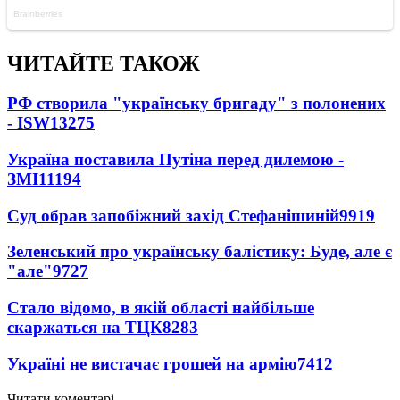
ЧИТАЙТЕ ТАКОЖ
РФ створила "українську бригаду" з полонених
- ISW
13275
Україна поставила Путіна перед дилемою -
ЗМІ
11194
Суд обрав запобіжний захід Стефанішиній
9919
Зеленський про українську балістику: Буде, але є
"але"
9727
Стало відомо, в якій області найбільше
скаржаться на ТЦК
8283
Україні не вистачає грошей на армію
7412
Читати коментарі