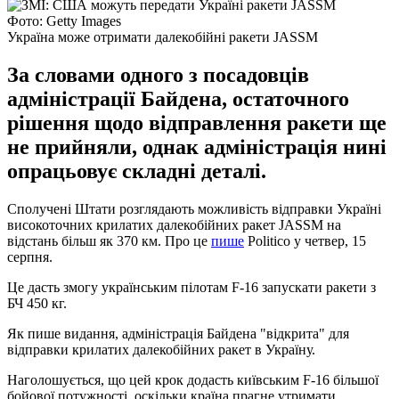
Фото: Getty Images
Україна може отримати далекобійні ракети JASSM
За словами одного з посадовців
адміністрації Байдена, остаточного
рішення щодо відправлення ракети ще
не прийняли, однак адміністрація нині
опрацьовує складні деталі.
Сполучені Штати розглядають можливість відправки Україні
високоточних крилатих далекобійних ракет JASSM на
відстань більш як 370 км. Про це
пише
Politico у четвер, 15
серпня.
Це дасть змогу українським пілотам F-16 запускати ракети з
БЧ 450 кг.
Як пише видання, адміністрація Байдена "відкрита" для
відправки крилатих далекобійних ракет в Україну.
Наголошується, що цей крок додасть київським F-16 більшої
бойової потужності, оскільки країна прагне утримати