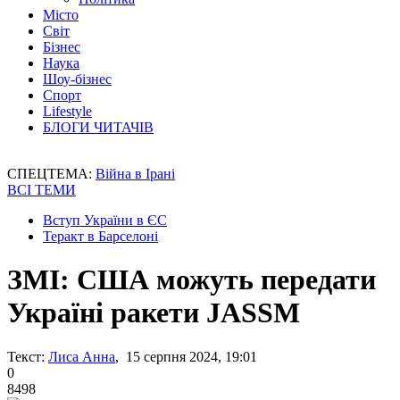
Місто
Світ
Бізнес
Наука
Шоу-бізнес
Спорт
Lifestyle
БЛОГИ ЧИТАЧІВ
СПЕЦТЕМА:
Війна в Ірані
ВСІ ТЕМИ
Вступ України в ЄС
Теракт в Барселоні
ЗМІ: США можуть передати
Україні ракети JASSM
Текст:
Лиса Анна
, 15 серпня 2024, 19:01
0
8498