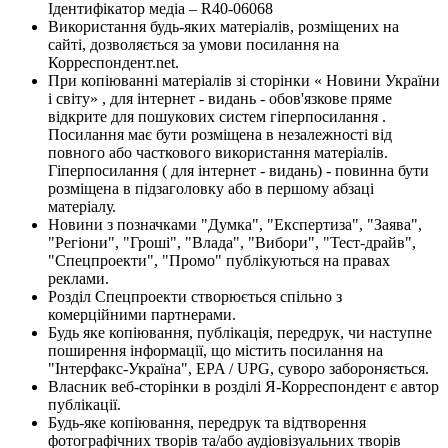
Ідентифікатор медіа – R40-06068
Використання будь-яких матеріалів, розміщених на
сайті, дозволяється за умови посилання на
Корреспондент.net.
При копіюванні матеріалів зі сторінки « Новини України
і світу» , для інтернет - видань - обов'язкове пряме
відкрите для пошукових систем гіперпосилання .
Посилання має бути розміщена в незалежності від
повного або часткового використання матеріалів.
Гіперпосилання ( для інтернет - видань) - повинна бути
розміщена в підзаголовку або в першому абзаці
матеріалу.
Новини з позначками "Думка", "Експертиза", "Заява",
"Регіони", "Гроші", "Влада", "Вибори", "Тест-драйв",
"Спецпроекти", "Промо" публікуються на правах
реклами.
Розділ Спецпроекти створюється спільно з
комерційними партнерами.
Будь яке копіювання, публікація, передрук, чи наступне
поширення інформації, що містить посилання на
"Інтерфакс-Україна", EPA / UPG, суворо забороняється.
Власник веб-сторінки в розділі Я-Корреспондент є автор
публікації.
Будь-яке копіювання, передрук та відтворення
фотографічних творів та/або аудіовізуальних творів