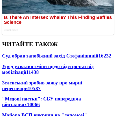
ЧИТАЙТЕ ТАКОЖ
Суд обрав запобіжний захід Стефанішиній
16232
Уряд ухвалив зміни щодо відстрочки від
мобілізації
11438
Зеленський зробив заяву про мирні
переговори
10587
"Медові пастки": СБУ попередила
військових
10066
Майора ВСП викрили на "допомозі"