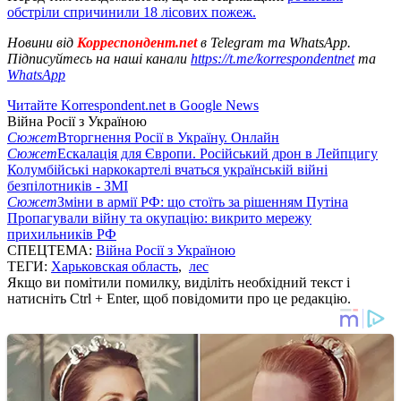
обстріли спричинили 18 лісових пожеж.
Новини від
Корреспондент.net
в Telegram та WhatsApp.
Підписуйтесь на наші канали
https://t.me/korrespondentnet
та
WhatsApp
Читайте Korrespondent.net в Google News
Війна Росії з Україною
Сюжет
Вторгнення Росії в Україну. Онлайн
Сюжет
Ескалація для Європи. Російський дрон в Лейпцигу
Колумбійські наркокартелі вчаться українській війні
безпілотників - ЗМІ
Сюжет
Зміни в армії РФ: що стоїть за рішенням Путіна
Пропагували війну та окупацію: викрито мережу
прихильників РФ
СПЕЦТЕМА:
Війна Росії з Україною
ТЕГИ:
Харьковская область
,
лес
Якщо ви помітили помилку, виділіть необхідний текст і
натисніть Ctrl + Enter, щоб повідомити про це редакцію.