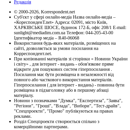
Редакція
© 2000-2026, Korrespondent.net
Суб'єкт у сфері онлайн-медіа Назва онлайн-медіа –
«КореспонденТ.net» Адреса: 02091, місто Київ,
ХАРКІВСЬКЕ ШОСЕ, будинок 172-Б, офіс 208/1 E-mail:
sunlight@mediadim.com.ua
Телефон: 044-205-43-00
Ідентифікатор медіа – R40-06068
Використання будь-яких матеріалів, розміщених на
сайті, дозволяється за умови посилання на
Корреспондент.net.
При копіюванні матеріалів зі сторінки « Новини України
і світу» , для інтернет - видань - обов'язкове пряме
відкрите для пошукових систем гіперпосилання .
Посилання має бути розміщена в незалежності від
повного або часткового використання матеріалів.
Гіперпосилання ( для інтернет - видань) - повинна бути
розміщена в підзаголовку або в першому абзаці
матеріалу.
Новини з позначками "Думка", "Експертиза", "Заява",
"Регіони", "Гроші", "Влада", "Вибори", "Тест-драйв",
"Спецпроекти", "Промо" публікуються на правах
реклами.
Розділ Спецпроекти створюється спільно з
комерційними партнерами.