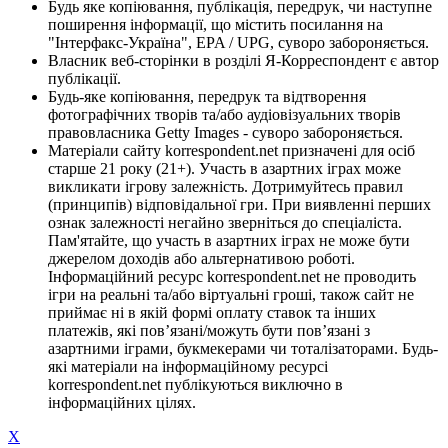
Будь яке копіювання, публікація, передрук, чи наступне
поширення інформації, що містить посилання на
"Інтерфакс-Україна", EPA / UPG, суворо забороняється.
Власник веб-сторінки в розділі Я-Корреспондент є автор
публікації.
Будь-яке копіювання, передрук та відтворення
фотографічних творів та/або аудіовізуальних творів
правовласника Getty Images - суворо забороняється.
Матеріали сайту korrespondent.net призначені для осіб
старше 21 року (21+). Участь в азартних іграх може
викликати ігрову залежність. Дотримуйтесь правил
(принципів) відповідальної гри. При виявленні перших
ознак залежності негайно зверніться до спеціаліста.
Пам'ятайте, що участь в азартних іграх не може бути
джерелом доходів або альтернативою роботі.
Інформаційний ресурс korrespondent.net не проводить
ігри на реальні та/або віртуальні гроші, також сайт не
приймає ні в якій формі оплату ставок та інших
платежів, які пов’язані/можуть бути пов’язані з
азартними іграми, букмекерами чи тоталізаторами. Будь-
які матеріали на інформаційному ресурсі
korrespondent.net публікуються виключно в
інформаційних цілях.
X