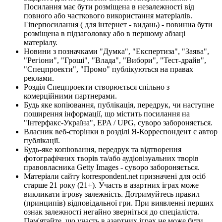
Посилання має бути розміщена в незалежності від
повного або часткового використання матеріалів.
Гіперпосилання ( для інтернет - видань) - повинна бути
розміщена в підзаголовку або в першому абзаці
матеріалу.
Новини з позначками "Думка", "Експертиза", "Заява",
"Регіони", "Гроші", "Влада", "Вибори", "Тест-драйв",
"Спецпроекти", "Промо" публікуються на правах
реклами.
Розділ Спецпроекти створюється спільно з
комерційними партнерами.
Будь яке копіювання, публікація, передрук, чи наступне
поширення інформації, що містить посилання на
"Інтерфакс-Україна", EPA / UPG, суворо забороняється.
Власник веб-сторінки в розділі Я-Корреспондент є автор
публікації.
Будь-яке копіювання, передрук та відтворення
фотографічних творів та/або аудіовізуальних творів
правовласника Getty Images - суворо забороняється.
Матеріали сайту korrespondent.net призначені для осіб
старше 21 року (21+). Участь в азартних іграх може
викликати ігрову залежність. Дотримуйтесь правил
(принципів) відповідальної гри. При виявленні перших
ознак залежності негайно зверніться до спеціаліста.
Пам'ятайте, що участь в азартних іграх не може бути