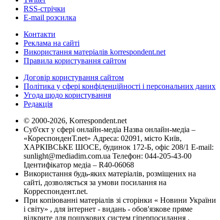
RSS-стрічки
E-mail розсилка
Контакти
Реклама на сайті
Використання матеріалів korrespondent.net
Правила користування сайтом
Договір користування сайтом
Політика у сфері конфіденційності і персональних даних
Угода щодо користування
Редакція
© 2000-2026, Korrespondent.net
Суб'єкт у сфері онлайн-медіа Назва онлайн-медіа –
«КореспонденТ.net» Адреса: 02091, місто Київ,
ХАРКІВСЬКЕ ШОСЕ, будинок 172-Б, офіс 208/1 E-mail:
sunlight@mediadim.com.ua
Телефон: 044-205-43-00
Ідентифікатор медіа – R40-06068
Використання будь-яких матеріалів, розміщених на
сайті, дозволяється за умови посилання на
Корреспондент.net.
При копіюванні матеріалів зі сторінки « Новини України
і світу» , для інтернет - видань - обов'язкове пряме
відкрите для пошукових систем гіперпосилання .