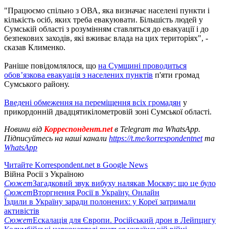
"Працюємо спільно з ОВА, яка визначає населені пункти і
кількість осіб, яких треба евакуювати. Більшість людей у
Сумській області з розумінням ставляться до евакуації і до
безпекових заходів, які вживає влада на цих територіях", -
сказав Клименко.
Раніше повідомлялося, що
на Сумщині проводиться
обов’язкова евакуація з населених пунктів
п'яти громад
Сумського району.
Введені обмеження на переміщення всіх громадян
у
прикордонній двадцятикілометровій зоні Сумської області.
Новини від
Корреспондент.net
в Telegram та WhatsApp.
Підписуйтесь на наші канали
https://t.me/korrespondentnet
та
WhatsApp
Читайте Korrespondent.net в Google News
Війна Росії з Україною
Сюжет
Загадковий звук вибуху налякав Москву: що це було
Сюжет
Вторгнення Росії в Україну. Онлайн
Їздили в Україну заради полонених: у Кореї затримали
активістів
Сюжет
Ескалація для Європи. Російський дрон в Лейпцигу