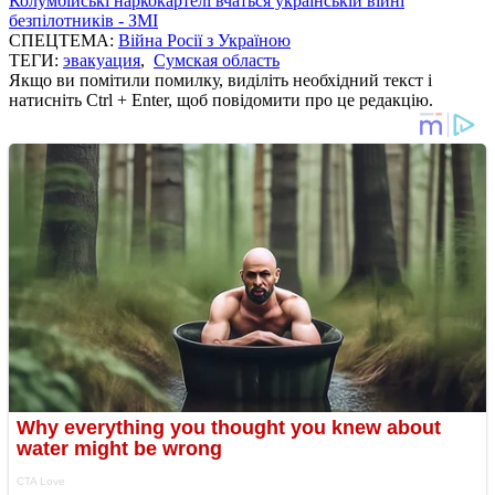
Колумбійські наркокартелі вчаться українській війні
безпілотників - ЗМІ
СПЕЦТЕМА:
Війна Росії з Україною
ТЕГИ:
эвакуация
,
Сумская область
Якщо ви помітили помилку, виділіть необхідний текст і
натисніть Ctrl + Enter, щоб повідомити про це редакцію.