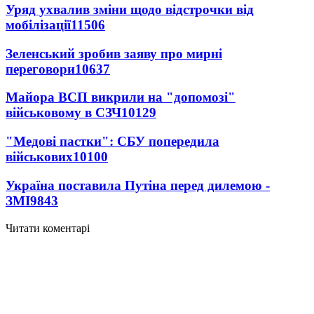
Уряд ухвалив зміни щодо відстрочки від
мобілізації
11506
Зеленський зробив заяву про мирні
переговори
10637
Майора ВСП викрили на "допомозі"
військовому в СЗЧ
10129
"Медові пастки": СБУ попередила
військових
10100
Україна поставила Путіна перед дилемою -
ЗМІ
9843
Читати коментарі