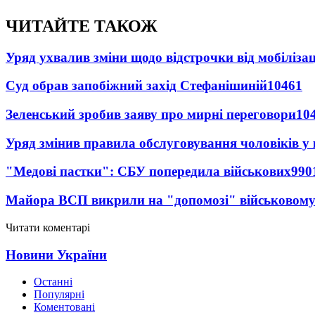
ЧИТАЙТЕ ТАКОЖ
Уряд ухвалив зміни щодо відстрочки від мобілізац
Суд обрав запобіжний захід Стефанішиній
10461
Зеленський зробив заяву про мирні переговори
10
Уряд змінив правила обслуговування чоловіків у
"Медові пастки": СБУ попередила військових
990
Майора ВСП викрили на "допомозі" військовому
Читати коментарі
Новини України
Останні
Популярні
Коментовані