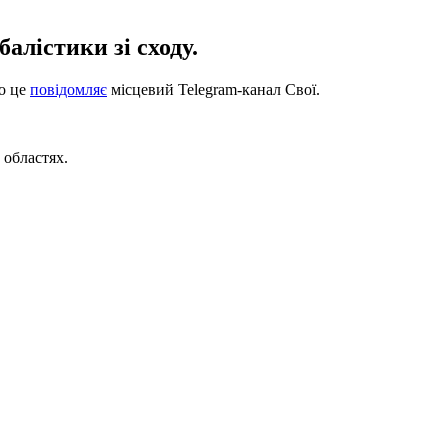
алістики зі сходу.
ро це
повідомляє
місцевий Telegram-канал Свої.
 областях.