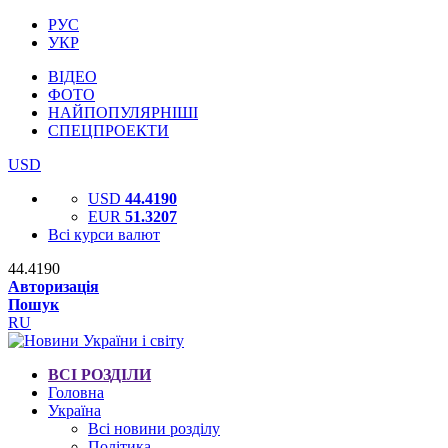
РУС
УКР
ВІДЕО
ФОТО
НАЙПОПУЛЯРНІШІ
СПЕЦПРОЕКТИ
USD
USD
44.4190
EUR
51.3207
Всі курси валют
44.4190
Авторизація
Пошук
RU
ВСІ РОЗДІЛИ
Головна
Україна
Всі новини розділу
Політика