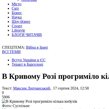
Місто
Світ
Бізнес
Наука
Шоу-бізнес
Спорт
Lifestyle
БЛОГИ ЧИТАЧІВ
СПЕЦТЕМА:
Війна в Ірані
ВСІ ТЕМИ
Вступ України в ЄС
Теракт в Барселоні
В Кривому Розі прогриміло кі
Текст:
Максим Липчанський
, 17 серпня 2024, 12:58
0
5906
Фото: Суспільне