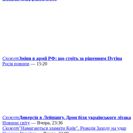
Сюжет
Зміни в армії РФ: що стоїть за рішенням Путіна
Росія новини
— 15:20
Сюжет
Диверсія в Лейпцигу. Дрон біля українського літака
Новини світу
— Вчора, 23:36
Сюжет
"Намагаються зламати Київ". Реакція Заходу на удар