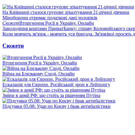
На Київщині сталося групове зґвалтування 21-річної дівчини
Міноборони отримає податкові дані чоловіків
Сюжет
Вторгнення Росії в Україну. Онлайн
Заволодіння коштами ПриватБанку: справу Коломойського скер
Коли мовчить зв'язок - мовчить уся бригада. Зв'язківці просять
Сюжети
Вторгнення Росії в Україну. Онлайн
Війна на Близькому Сході. Онлайн
Ескалація для Європи. Російський дрон в Лейпцигу
Зміни в армії РФ: що стоїть за рішенням Путіна
Підсумки 05.08: Удар по Києву і брак антибалістики