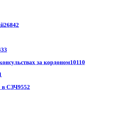
ії
26842
433
 консульствах за кордоном
10110
1
 в СЗЧ
9552