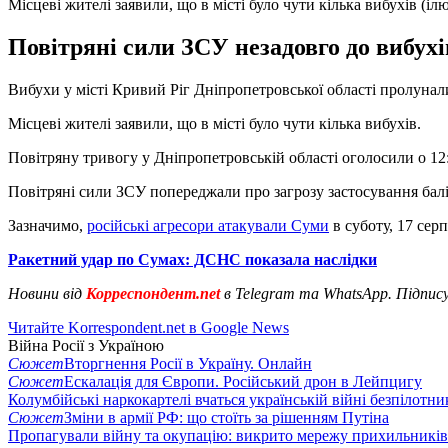
Місцеві жителі заявили, що в місті було чути кілька вибухів (і
Повітряні сили ЗСУ незадовго до вибухі
Вибухи у місті Кривий Ріг Дніпропетровської області пролунали
Місцеві жителі заявили, що в місті було чути кілька вибухів.
Повітряну тривогу у Дніпропетровській області оголосили о 12:2
Повітряні сили ЗСУ попереджали про загрозу застосування баліс
Зазначимо,
російські агресори атакували Суми
в суботу, 17 сер
Ракетний удар по Сумах: ДСНС показала наслідки
Новини від
Корреспондент.net
в Telegram та WhatsApp. Підпис
Читайте Korrespondent.net в Google News
Війна Росії з Україною
Сюжет
Вторгнення Росії в Україну. Онлайн
Сюжет
Ескалація для Європи. Російський дрон в Лейпцигу
Колумбійські наркокартелі вчаться українській війні безпілотни
Сюжет
Зміни в армії РФ: що стоїть за рішенням Путіна
Пропагували війну та окупацію: викрито мережу прихильникі