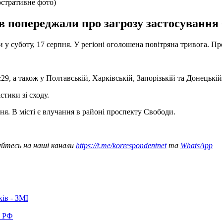
люстративне фото)
в попереджали про загрозу застосування б
 у суботу, 17 серпня. У регіоні оголошена повітряна тривога. П
9, а також у Полтавській, Харківській, Запорізькій та Донецькій
тики зі сходу.
пня. В місті є влучання в районі проспекту Свободи.
уйтесь на наші канали
https://t.me/korrespondentnet
та
WhatsApp
ків - ЗМІ
в РФ