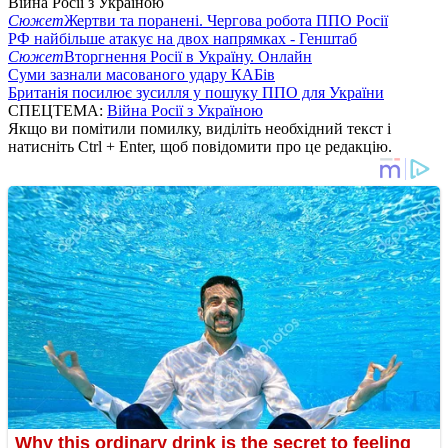
Війна Росії з Україною
Сюжет
Жертви та поранені. Чергова робота ППО Росії
РФ найбільше атакує на двох напрямках - Генштаб
Сюжет
Вторгнення Росії в Україну. Онлайн
Суми зазнали масованого удару КАБів
Британія посилює зусилля у пошуку ППО для України
СПЕЦТЕМА:
Війна Росії з Україною
Якщо ви помітили помилку, виділіть необхідний текст і
натисніть Ctrl + Enter, щоб повідомити про це редакцію.