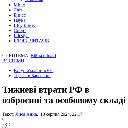
Місто
Світ
Бізнес
Наука
Шоу-бізнес
Спорт
Lifestyle
БЛОГИ ЧИТАЧІВ
СПЕЦТЕМА:
Війна в Ірані
ВСІ ТЕМИ
Вступ України в ЄС
Теракт в Барселоні
Тижневі втрати РФ в
озброєнні та особовому складі
Текст:
Лиса Анна
, 18 серпня 2024, 22:17
0
2315