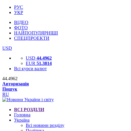
РУС
УКР
ВІДЕО
ФОТО
НАЙПОПУЛЯРНІШІ
СПЕЦПРОЕКТИ
USD
USD
44.4962
EUR
51.3814
Всі курси валют
44.4962
Авторизація
Пошук
RU
ВСІ РОЗДІЛИ
Головна
Україна
Всі новини розділу
Політика