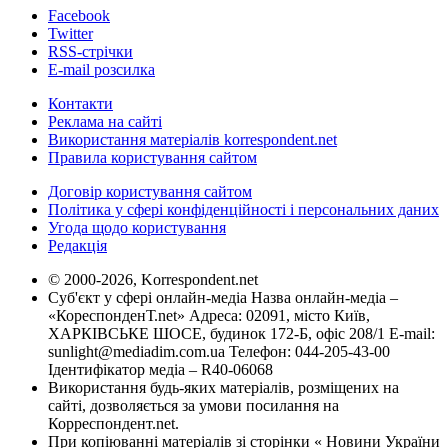
Facebook
Twitter
RSS-стрічки
E-mail розсилка
Контакти
Реклама на сайті
Використання матеріалів korrespondent.net
Правила користування сайтом
Договір користування сайтом
Політика у сфері конфіденційності і персональних даних
Угода щодо користування
Редакція
© 2000-2026, Korrespondent.net
Суб'єкт у сфері онлайн-медіа Назва онлайн-медіа –
«КореспонденТ.net» Адреса: 02091, місто Київ,
ХАРКІВСЬКЕ ШОСЕ, будинок 172-Б, офіс 208/1 E-mail:
sunlight@mediadim.com.ua
Телефон: 044-205-43-00
Ідентифікатор медіа – R40-06068
Використання будь-яких матеріалів, розміщених на
сайті, дозволяється за умови посилання на
Корреспондент.net.
При копіюванні матеріалів зі сторінки « Новини України