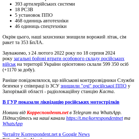
393 артилерійських системи
18 РСЗВ
5 установок ППО
468 одиниць автотехніки
46 одиниць спецтехніки
Окрім цього, наші захисники знищили ворожий літак, сім
ракет та 353 БпЛА.
Зауважимо, з 24 лютого 2022 року по 18 серпня 2024
року
загальні бойові втрати особового складу російських
військ
на території України орієнтовно склали 599 350 осіб
(+1170 за добу).
Раніше повідомлялося, що військові контррозвідники Служби
безпеки у співпраці із ЗСУ
знищили "очі" російської ППО
у
Запорізькій області - радіолокаційну станцію
Каста
.
В ГУР показали ліквідацію російських мотострілків
Новини від
Корреспондент.net
в Telegram та WhatsApp.
Підписуйтесь на наші канали
https://t.me/korrespondentnet
та
WhatsApp
Читайте Korrespondent.net в Google News