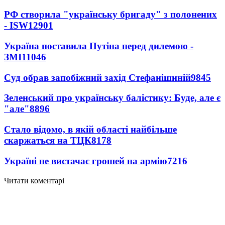
РФ створила "українську бригаду" з полонених
- ISW
12901
Україна поставила Путіна перед дилемою -
ЗМІ
11046
Суд обрав запобіжний захід Стефанішиній
9845
Зеленський про українську балістику: Буде, але є
"але"
8896
Стало відомо, в якій області найбільше
скаржаться на ТЦК
8178
Україні не вистачає грошей на армію
7216
Читати коментарі