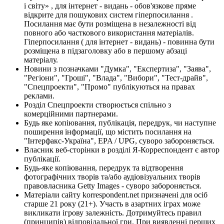
і світу» , для інтернет - видань - обов'язкове пряме
відкрите для пошукових систем гіперпосилання .
Посилання має бути розміщена в незалежності від
повного або часткового використання матеріалів.
Гіперпосилання ( для інтернет - видань) - повинна бути
розміщена в підзаголовку або в першому абзаці
матеріалу.
Новини з позначками "Думка", "Експертиза", "Заява",
"Регіони", "Гроші", "Влада", "Вибори", "Тест-драйв",
"Спецпроекти", "Промо" публікуються на правах
реклами.
Розділ Спецпроекти створюється спільно з
комерційними партнерами.
Будь яке копіювання, публікація, передрук, чи наступне
поширення інформації, що містить посилання на
"Інтерфакс-Україна", EPA / UPG, суворо забороняється.
Власник веб-сторінки в розділі Я-Корреспондент є автор
публікації.
Будь-яке копіювання, передрук та відтворення
фотографічних творів та/або аудіовізуальних творів
правовласника Getty Images - суворо забороняється.
Матеріали сайту korrespondent.net призначені для осіб
старше 21 року (21+). Участь в азартних іграх може
викликати ігрову залежність. Дотримуйтесь правил
(принципів) відповідальної гри. При виявленні перших