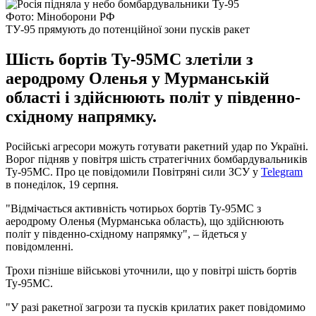
Фото: Міноборони РФ
ТУ-95 прямують до потенційної зони пусків ракет
Шість бортів Ту-95МС злетіли з
аеродрому Оленья у Мурманській
області і здійснюють політ у південно-
східному напрямку.
Російські агресори можуть готувати ракетний удар по Україні.
Ворог підняв у повітря шість стратегічних бомбардувальників
Ту-95МС. Про це повідомили Повітряні сили ЗСУ у
Telegram
в понеділок, 19 серпня.
"Відмічається активність чотирьох бортів Ту-95МС з
аеродрому Оленья (Мурманська область), що здійснюють
політ у південно-східному напрямку", – йдеться у
повідомленні.
Трохи пізніше військові уточнили, що у повітрі шість бортів
Ту-95МС.
"У разі ракетної загрози та пусків крилатих ракет повідомимо