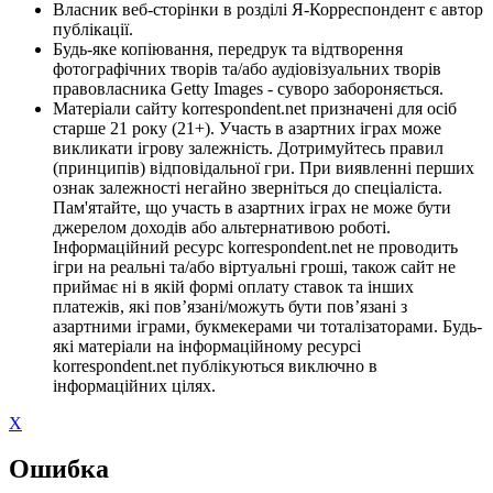
Власник веб-сторінки в розділі Я-Корреспондент є автор
публікації.
Будь-яке копіювання, передрук та відтворення
фотографічних творів та/або аудіовізуальних творів
правовласника Getty Images - суворо забороняється.
Матеріали сайту korrespondent.net призначені для осіб
старше 21 року (21+). Участь в азартних іграх може
викликати ігрову залежність. Дотримуйтесь правил
(принципів) відповідальної гри. При виявленні перших
ознак залежності негайно зверніться до спеціаліста.
Пам'ятайте, що участь в азартних іграх не може бути
джерелом доходів або альтернативою роботі.
Інформаційний ресурс korrespondent.net не проводить
ігри на реальні та/або віртуальні гроші, також сайт не
приймає ні в якій формі оплату ставок та інших
платежів, які пов’язані/можуть бути пов’язані з
азартними іграми, букмекерами чи тоталізаторами. Будь-
які матеріали на інформаційному ресурсі
korrespondent.net публікуються виключно в
інформаційних цілях.
X
Ошибка