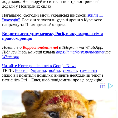
додатково. Не ігноруйте сигнали повітряної тривоги", –
додали у Повітряних силах.
Нагадаємо, сьогодні вночі українські військові
збили 11
"шахедів"
. Росіяни запустили ударні дрони з Курського
напрямку та Приморсько-Ахтарська.
Викрито агентурну мережу Росії, в яку входила сім'я
правоохоронців
Новини від
Корреспондент.net
в Telegram та WhatsApp.
Підписуйтесь на наші канали
https://t.me/korrespondentnet
та
WhatsApp
Читайте Korrespondent.net в Google News
ТЕГИ:
Россия
,
Украина
,
война
,
самолет
,
самолеты
Якщо ви помітили помилку, виділіть необхідний текст і
натисніть Ctrl + Enter, щоб повідомити про це редакцію.