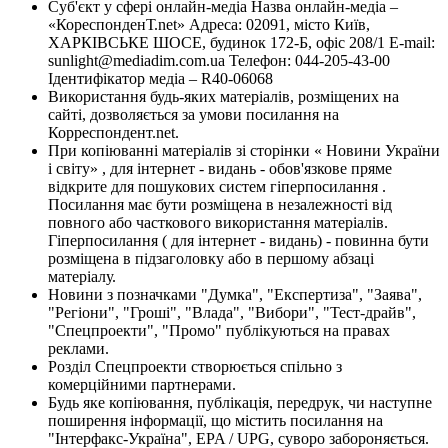
Суб'єкт у сфері онлайн-медіа Назва онлайн-медіа –
«КореспонденТ.net» Адреса: 02091, місто Київ,
ХАРКІВСЬКЕ ШОСЕ, будинок 172-Б, офіс 208/1 E-mail:
sunlight@mediadim.com.ua
Телефон: 044-205-43-00
Ідентифікатор медіа – R40-06068
Використання будь-яких матеріалів, розміщених на
сайті, дозволяється за умови посилання на
Корреспондент.net.
При копіюванні матеріалів зі сторінки « Новини України
і світу» , для інтернет - видань - обов'язкове пряме
відкрите для пошукових систем гіперпосилання .
Посилання має бути розміщена в незалежності від
повного або часткового використання матеріалів.
Гіперпосилання ( для інтернет - видань) - повинна бути
розміщена в підзаголовку або в першому абзаці
матеріалу.
Новини з позначками "Думка", "Експертиза", "Заява",
"Регіони", "Гроші", "Влада", "Вибори", "Тест-драйв",
"Спецпроекти", "Промо" публікуються на правах
реклами.
Розділ Спецпроекти створюється спільно з
комерційними партнерами.
Будь яке копіювання, публікація, передрук, чи наступне
поширення інформації, що містить посилання на
"Інтерфакс-Україна", EPA / UPG, суворо забороняється.