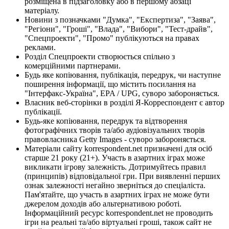
розміщена в підзаголовку або в першому абзаці
матеріалу.
Новини з позначками "Думка", "Експертиза", "Заява",
"Регіони", "Гроші", "Влада", "Вибори", "Тест-драйв",
"Спецпроекти", "Промо" публікуються на правах
реклами.
Розділ Спецпроекти створюється спільно з
комерційними партнерами.
Будь яке копіювання, публікація, передрук, чи наступне
поширення інформації, що містить посилання на
"Інтерфакс-Україна", EPA / UPG, суворо забороняється.
Власник веб-сторінки в розділі Я-Корреспондент є автор
публікації.
Будь-яке копіювання, передрук та відтворення
фотографічних творів та/або аудіовізуальних творів
правовласника Getty Images - суворо забороняється.
Матеріали сайту korrespondent.net призначені для осіб
старше 21 року (21+). Участь в азартних іграх може
викликати ігрову залежність. Дотримуйтесь правил
(принципів) відповідальної гри. При виявленні перших
ознак залежності негайно зверніться до спеціаліста.
Пам'ятайте, що участь в азартних іграх не може бути
джерелом доходів або альтернативою роботі.
Інформаційний ресурс korrespondent.net не проводить
ігри на реальні та/або віртуальні гроші, також сайт не