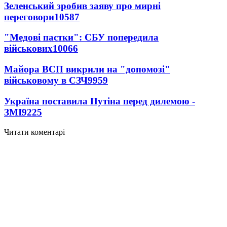
Зеленський зробив заяву про мирні
переговори
10587
"Медові пастки": СБУ попередила
військових
10066
Майора ВСП викрили на "допомозі"
військовому в СЗЧ
9959
Україна поставила Путіна перед дилемою -
ЗМІ
9225
Читати коментарі