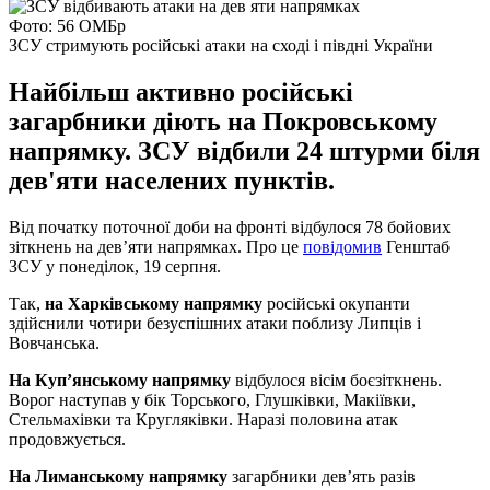
Фото: 56 ОМБр
ЗСУ стримують російські атаки на сході і півдні України
Найбільш активно російські
загарбники діють на Покровському
напрямку. ЗСУ відбили 24 штурми біля
дев'яти населених пунктів.
Від початку поточної доби на фронті відбулося 78 бойових
зіткнень на дев’яти напрямках. Про це
повідомив
Генштаб
ЗСУ у понеділок, 19 серпня.
Так,
на Харківському напрямку
російські окупанти
здійснили чотири безуспішних атаки поблизу Липців і
Вовчанська.
На Куп’янському напрямку
відбулося вісім боєзіткнень.
Ворог наступав у бік Торського, Глушківки, Макіївки,
Стельмахівки та Кругляківки. Наразі половина атак
продовжується.
На Лиманському напрямку
загарбники дев’ять разів