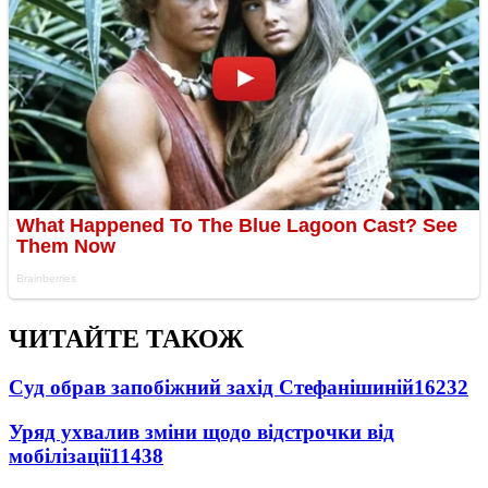
ЧИТАЙТЕ ТАКОЖ
Суд обрав запобіжний захід Стефанішиній
16232
Уряд ухвалив зміни щодо відстрочки від
мобілізації
11438