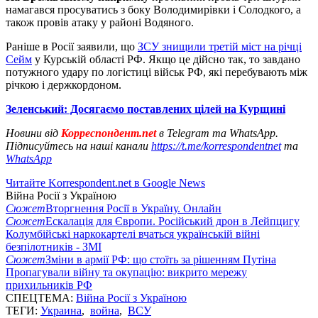
намагався просуватись з боку Володимирівки і Солодкого, а
також провів атаку у районі Водяного.
Раніше в Росії заявили, що
ЗСУ знищили третій міст на річці
Сейм
у Курській області РФ. Якщо це дійсно так, то завдано
потужного удару по логістиці військ РФ, які перебувають між
річкою і держкордоном.
Зеленський: Досягаємо поставлених цілей на Курщині
Новини від
Корреспондент.net
в Telegram та WhatsApp.
Підписуйтесь на наші канали
https://t.me/korrespondentnet
та
WhatsApp
Читайте Korrespondent.net в Google News
Війна Росії з Україною
Сюжет
Вторгнення Росії в Україну. Онлайн
Сюжет
Ескалація для Європи. Російський дрон в Лейпцигу
Колумбійські наркокартелі вчаться українській війні
безпілотників - ЗМІ
Сюжет
Зміни в армії РФ: що стоїть за рішенням Путіна
Пропагували війну та окупацію: викрито мережу
прихильників РФ
СПЕЦТЕМА:
Війна Росії з Україною
ТЕГИ:
Украина
,
война
,
ВСУ