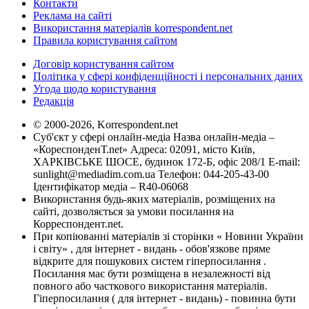
Контакти
Реклама на сайті
Використання матеріалів korrespondent.net
Правила користування сайтом
Договір користування сайтом
Політика у сфері конфіденційності і персональних даних
Угода щодо користування
Редакція
© 2000-2026, Korrespondent.net
Суб'єкт у сфері онлайн-медіа Назва онлайн-медіа –
«КореспонденТ.net» Адреса: 02091, місто Київ,
ХАРКІВСЬКЕ ШОСЕ, будинок 172-Б, офіс 208/1 E-mail:
sunlight@mediadim.com.ua
Телефон: 044-205-43-00
Ідентифікатор медіа – R40-06068
Використання будь-яких матеріалів, розміщених на
сайті, дозволяється за умови посилання на
Корреспондент.net.
При копіюванні матеріалів зі сторінки « Новини України
і світу» , для інтернет - видань - обов'язкове пряме
відкрите для пошукових систем гіперпосилання .
Посилання має бути розміщена в незалежності від
повного або часткового використання матеріалів.
Гіперпосилання ( для інтернет - видань) - повинна бути