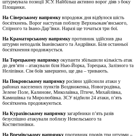
штурмувала позиції ЗСУ. Найбільш активно ворог діяв з боку
Площанки.
На Сіверському напрямку
впродовж дня відбулося шість
боєзіткнень. Ворог наступав поблизу Верхньокам’янського,
Спірного та Івано-Дар’ївки. Наразі ще точаться три бої.
На Краматорському напрямку
противник здійснив два
штурми неподалік Іванівського та Андріївки. Біля останньої
боєзіткнення продовжується.
На Торецькому напрямку
окупанти збільшили кількість атак
до дев’яти – атакували біля Нью-Йорка, Торецька, Залізного та
Неліпівки. Сім боїв завершено, ще два – тривають.
На Покровському напрямку
росіяни здійснили атаки у
районах населених пунктів Воздвиженка, Новогродівка,
Зелене Поле, Калинове, Миколаївка, Птиче, Михайлівка,
Камишівка та Миролюбівка. ЗСУ відбили 24 атаки, п’ять
боєзіткнень продовжуються.
На Курахівському напрямку
загарбники п’ять разів
безуспішно атакували поблизу Невельського та
Костянтинівки.
На Времівському напрямку
противник провів три штурми –