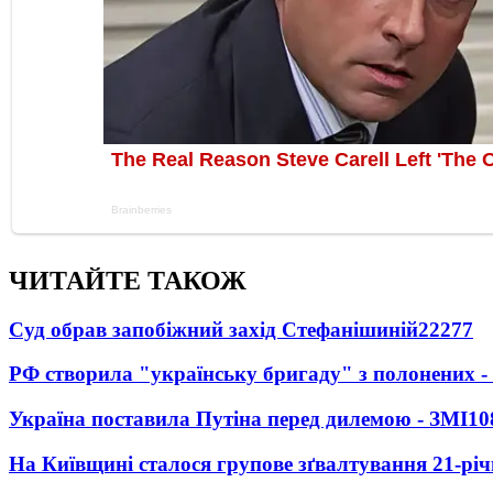
ЧИТАЙТЕ ТАКОЖ
Суд обрав запобіжний захід Стефанішиній
22277
РФ створила "українську бригаду" з полонених -
Україна поставила Путіна перед дилемою - ЗМІ
10
На Київщині сталося групове зґвалтування 21-річ