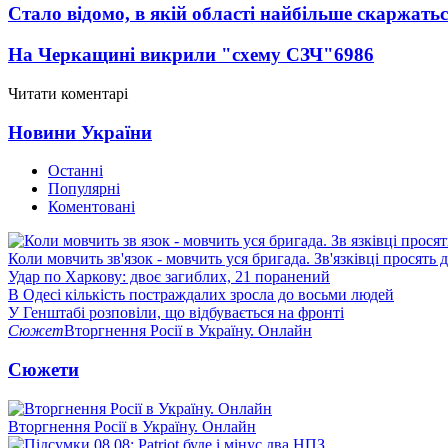
Стало відомо, в якій області найбільше скаржать
На Черкащині викрили "схему СЗЧ"
6986
Читати коментарі
Новини України
Останні
Популярні
Коментовані
Коли мовчить зв'язок - мовчить уся бригада. Зв'язківці просять
Удар по Харкову: двоє загиблих, 21 поранений
В Одесі кількість постраждалих зросла до восьми людей
У Генштабі розповіли, що відбувається на фронті
Сюжет
Вторгнення Росії в Україну. Онлайн
Сюжети
Вторгнення Росії в Україну. Онлайн