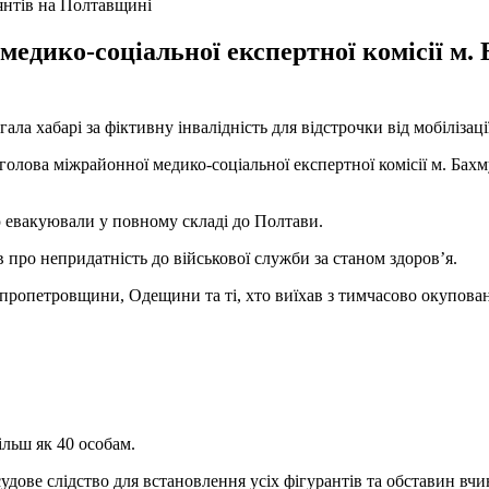
лянтів на Полтавщині
едико-соціальної експертної комісії м. 
ала хабарі за фіктивну інвалідність для відстрочки від мобілізац
олова міжрайонної медико-соціальної експертної комісії м. Бахму
 евакуювали у повному складі до Полтави.
про непридатність до військової служби за станом здоров’я.
пропетровщини, Одещини та ті, хто виїхав з тимчасово окупован
ільш як 40 особам.
судове слідство для встановлення усіх фігурантів та обставин вч