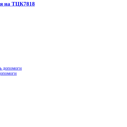
ся на ТЦК
7818
 допомоги