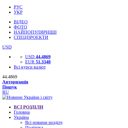
РУС
УКР
ВІДЕО
ФОТО
НАЙПОПУЛЯРНІШІ
СПЕЦПРОЕКТИ
USD
USD
44.4869
EUR
51.3348
Всі курси валют
44.4869
Авторизація
Пошук
RU
ВСІ РОЗДІЛИ
Головна
Україна
Всі новини розділу
Політика