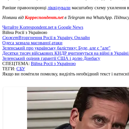
Раніше правоохоронці
ліквідували
масштабну схему ухилення від
Новини від
Корреспондент.net
в Telegram та WhatsApp. Підпис
Читайте Korrespondent.net в Google News
Війна Росії з Україною
Сюжет
Вторгнення Росії в Україну. Онлайн
Одеса зазнала масованої атаки
Зеленський про українську балістику: Буде, але є "але"
Десятки тисяч військових КНДР вчитимуться на війні в Україні
Зеленський оцінив гарантії США і долю Донбасу
СПЕЦТЕМА:
Війна Росії з Україною
ТЕГИ:
СБУ
Якщо ви помітили помилку, виділіть необхідний текст і натисніт