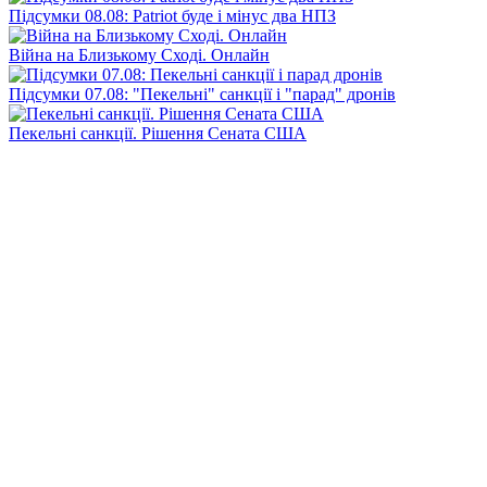
Підсумки 08.08: Patriot буде і мінус два НПЗ
Війна на Близькому Сході. Онлайн
Підсумки 07.08: "Пекельні" санкції і "парад" дронів
Пекельні санкції. Рішення Сената США