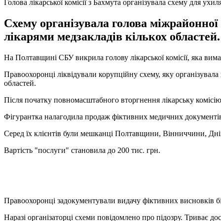
Голова лікарської комісії з Бахмута організувала схему для ухи
Схему організувала голова міжрайонної м
лікарями медзакладів кількох областей.
На Полтавщині СБУ викрила голову лікарської комісії, яка вимаг
Правоохоронці ліквідували корупційну схему, яку організувала г
областей.
Після початку повномасштабного вторгнення лікарську комісію
Фігурантка налагодила продаж фіктивних медичних документів 
Серед їх клієнтів були мешканці Полтавщини, Вінниччини, Дні
Вартість "послуги" становила до 200 тис. грн.
Правоохоронці задокументували видачу фіктивних висновків б
Наразі організаторці схеми повідомлено про підозру. Триває до