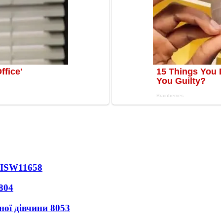
 ISW
11658
804
ної дівчини
8053