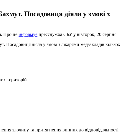
Бахмут. Посадовиця діяла у змові з
ії. Про це
інформує
пресслужба СБУ у вівторок, 20 серпня.
т. Посадовиця діяла у змові з лікарями медзакладів кількох
их територій.
инення злочину та притягнення винних до відповідальності.