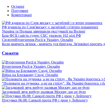
Останні
Популярні
Коментовані
РФ вдарила по Слов'янську: є загиблий і п'ятеро поранених
Україна та Польща завершили ексгумації на Волині
База ФСБ і шість суден: СБС уразили 102 цілі РФ
Сюжет
Вторгнення Росії в Україну. Онлайн
Коли мовчить зв'язок - мовчить уся бригада. Зв'язківці просять
Сюжети
Вторгнення Росії в Україну. Онлайн
Війна на Близькому Сході. Онлайн
"Полювати на лучника, а не на стрілу". Як Україні боротись з 
Загадковий звук вибуху налякав Москву: що це було
Підсумки 06.08: Санкції проти РФ і дрон у Лейпцигу