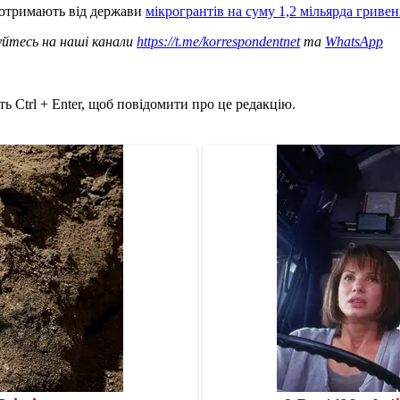
в отримають від держави
мікрогрантів на суму 1,2 мільярда гривен
уйтесь на наші канали
https://t.me/korrespondentnet
та
WhatsApp
ь Ctrl + Enter, щоб повідомити про це редакцію.