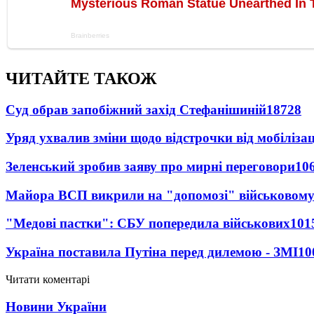
ЧИТАЙТЕ ТАКОЖ
Суд обрав запобіжний захід Стефанішиній
18728
Уряд ухвалив зміни щодо відстрочки від мобілізац
Зеленський зробив заяву про мирні переговори
10
Майора ВСП викрили на "допомозі" військовому
"Медові пастки": СБУ попередила військових
101
Україна поставила Путіна перед дилемою - ЗМІ
10
Читати коментарі
Новини України