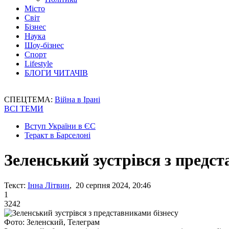
Місто
Світ
Бізнес
Наука
Шоу-бізнес
Спорт
Lifestyle
БЛОГИ ЧИТАЧІВ
СПЕЦТЕМА:
Війна в Ірані
ВСІ ТЕМИ
Вступ України в ЄС
Теракт в Барселоні
Зеленський зустрівся з предст
Текст:
Інна Літвин
, 20 серпня 2024, 20:46
1
3242
Фото: Зеленский, Телеграм