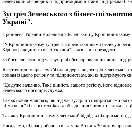
Зеленський обговорив із підприємцями питання підтримки бізн
Зустріч Зеленського з бізнес-спільнот
Україні".
Президент України Володимир Зеленський у Кропивницькому об
"У Кропивницькому зустрівся з представниками бізнесу в регіо
Кіровоградщини та всієї України", - зазначив президент.
За його словами, під час зустрічі обговорювали питання "підтр
Як уточнили у пресслужбі глави держави, зустріч Зеленського 
воїнам із цього регіону та підприємствам, які їх підтримують с
"Це дуже важливо. Така цінність вашого регіону, його відновле
Зеленського його пресслужба.
Також повідомляється, що під час зустрічі з підприємцями обг
вітчизняної сільгосптехніки та обладнання і розвиток локалізац
Також у Кропивницькому Зеленський відвідав підприємство, де 
Нагадаємо, під час робочого візиту на Волинь 30 липня прези