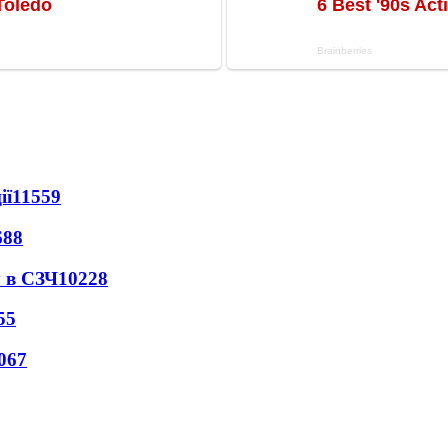
ії
11559
688
 в СЗЧ
10228
55
067