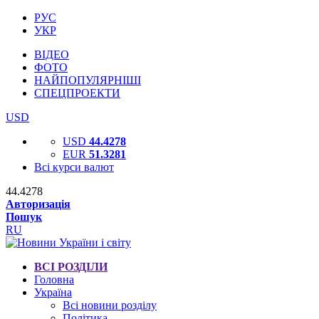
РУС
УКР
ВІДЕО
ФОТО
НАЙПОПУЛЯРНІШІ
СПЕЦПРОЕКТИ
USD
USD
44.4278
EUR
51.3281
Всі курси валют
44.4278
Авторизація
Пошук
RU
ВСІ РОЗДІЛИ
Головна
Україна
Всі новини розділу
Політика