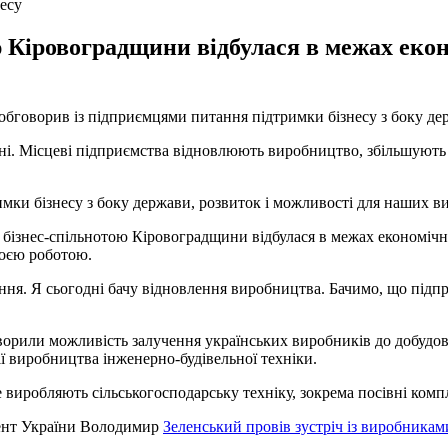
есу
ою Кіровоградщини відбулася в межах еко
говорив із підприємцями питання підтримки бізнесу з боку дер
ні. Місцеві підприємства відновлюють виробництво, збільшують к
имки бізнесу з боку держави, розвиток і можливості для наших в
з бізнес-спільнотою Кіровоградщини відбулася в межах економічн
воєю роботою.
ння. Я сьогодні бачу відновлення виробництва. Бачимо, що підпр
оворили можливість залучення українських виробників до добудо
ії виробництва інженерно-будівельної техніки.
виробляють сільськогосподарську техніку, зокрема посівні компл
дент України Володимир
Зеленський провів зустріч із виробникам