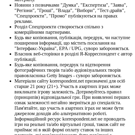
Новини з позначками "Думка", "Експертиза", "Заява",
"Регіони", "Гроші", "Влада", "Вибори", "Тест-драйв",
"Спецпроекти", "Промо" публікуються на правах
реклами.
Розділ Спецпроекти створюється спільно з
комерційними партнерами.
Будь яке копіювання, публікація, передрук, чи наступне
поширення інформації, що містить посилання на
"Інтерфакс-Україна", EPA / UPG, суворо забороняється.
Власник веб-сторінки в розділі Я-Корреспондент є автор
публікації.
Будь-яке копіювання, передрук та відтворення
фотографічних творів та/або аудіовізуальних творів
правовласника Getty Images - суворо забороняється.
Матеріали сайту korrespondent.net призначені для осіб
старше 21 року (21+). Участь в азартних іграх може
викликати ігрову залежність. Дотримуйтесь правил
(принципів) відповідальної гри. При виявленні перших
ознак залежності негайно зверніться до спеціаліста.
Пам'ятайте, що участь в азартних іграх не може бути
джерелом доходів або альтернативою роботі.
Інформаційний ресурс korrespondent.net не проводить
ігри на реальні та/або віртуальні гроші, також сайт не
приймає ні в якій формі оплату ставок та інших