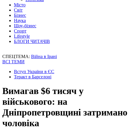
Місто
Світ
Бізнес
Наука
Шоу-бізнес
Спорт
Lifestyle
БЛОГИ ЧИТАЧІВ
СПЕЦТЕМА:
Війна в Ірані
ВСІ ТЕМИ
Вступ України в ЄС
Теракт в Барселоні
Вимагав $6 тисяч у
військового: на
Дніпропетровщині затримано
чоловіка