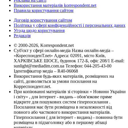
Реклама на сайті
Використання матеріалів korrespondent.net
Правила користування сайтом
Договір користування сайтом
Політика у сфері конфіденційності і персональних даних
Угода щодо користування
Редакція
© 2000-2026, Korrespondent.net
Суб'єкт у сфері онлайн-медіа Назва онлайн-медіа –
«КореспонденТ.net» Адреса: 02091, місто Київ,
ХАРКІВСЬКЕ ШОСЕ, будинок 172-Б, офіс 208/1 E-mail:
sunlight@mediadim.com.ua
Телефон: 044-205-43-00
Ідентифікатор медіа – R40-06068
Використання будь-яких матеріалів, розміщених на
сайті, дозволяється за умови посилання на
Корреспондент.net.
При копіюванні матеріалів зі сторінки « Новини України
і світу» , для інтернет - видань - обов'язкове пряме
відкрите для пошукових систем гіперпосилання .
Посилання має бути розміщена в незалежності від
повного або часткового використання матеріалів.
Гіперпосилання ( для інтернет - видань) - повинна бути
розміщена в підзаголовку або в першому абзаці
матеріалу.