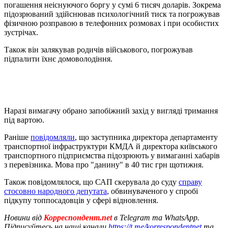
погашення неіснуючого боргу у сумі 6 тисяч доларів. Зокрема
підозрюваний здійснював психологічний тиск та погрожував
фізичною розправою в телефонних розмовах і при особистих
зустрічах.
Також він залякував родичів військового, погрожував
підпалити їхнє домоволодіння.
Наразі вимагачу обрано запобіжний захід у вигляді тримання
під вартою.
Раніше
повідомляли
, що заступника директора департаменту
транспортної інфраструктури КМДА й директора київського
транспортного підприємства підозрюють у вимаганні хабарів
з перевізника. Мова про "данину" в 40 тис грн щотижня.
Також повідомлялося, що САП скерувала до суду
справу
стосовно народного депутата
, обвинуваченого у спробі
підкупу топпосадовців у сфері відновлення.
Новини від
Корреспондент.net
в Telegram та WhatsApp.
Підписуйтесь на наші канали
https://t.me/korrespondentnet
та