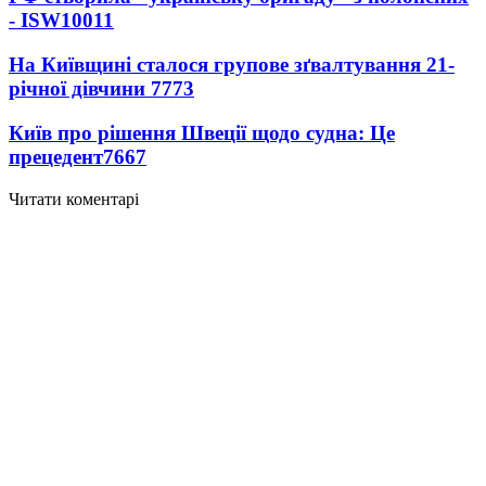
- ISW
10011
На Київщині сталося групове зґвалтування 21-
річної дівчини
7773
Київ про рішення Швеції щодо судна: Це
прецедент
7667
Читати коментарі