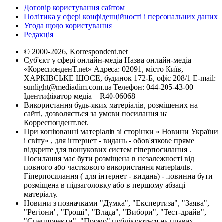
Договір користування сайтом
Політика у сфері конфіденційності і персональних даних
Угода щодо користування
Редакція
© 2000-2026, Korrespondent.net
Суб'єкт у сфері онлайн-медіа Назва онлайн-медіа –
«КореспонденТ.net» Адреса: 02091, місто Київ,
ХАРКІВСЬКЕ ШОСЕ, будинок 172-Б, офіс 208/1 E-mail:
sunlight@mediadim.com.ua
Телефон: 044-205-43-00
Ідентифікатор медіа – R40-06068
Використання будь-яких матеріалів, розміщених на
сайті, дозволяється за умови посилання на
Корреспондент.net.
При копіюванні матеріалів зі сторінки « Новини України
і світу» , для інтернет - видань - обов'язкове пряме
відкрите для пошукових систем гіперпосилання .
Посилання має бути розміщена в незалежності від
повного або часткового використання матеріалів.
Гіперпосилання ( для інтернет - видань) - повинна бути
розміщена в підзаголовку або в першому абзаці
матеріалу.
Новини з позначками "Думка", "Експертиза", "Заява",
"Регіони", "Гроші", "Влада", "Вибори", "Тест-драйв",
"Спецпроекти", "Промо" публікуються на правах