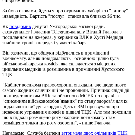
співрозмовник.
За його словами, йдеться про отримання хабарів за "липову"
інвалідність. Вартість "послуг" становила близько $6 тиc.
Як
повідомив
депутат Ужгородської міської ради,
ексжурналіст і власник Telegram-каналу Віталій Глагола з
посиланням на джерела, у керівника ВЛК в Хусті Медвідя
знайшли гроші з передачі у якості хабаря.
Він зазначив, що обшуки відбувались в приміщенні
воєнкомату, але як повідомляють - основною ціллю була
військово-лікарська комісія, яка складається з місцевих
цивільних медиків із розміщенна в приміщенні Хустського
ТЦК.
"Кабінет воєнкома правоохоронці оглядали, але щодо нього
самого жодних слідчих дій не проводили. Причина: слідчі дії
по представникам ВЛК та обласного МСЕК по справі із
"списанням військовозобовʼязаних" по стану здоровʼя для їх
подальшого виїзду закордон. Десь в ЗМІ прозвучало про
незаконне утримання людей в підвалі ТЦК. Але там пояснили,
що в підвалі розміщено роту охорони воєнкомату і там
розміщено тільки цю роту охорони", - пише Глагола.
Нагадаємо, Служба безпеки
затримала двох очільників ТЦК