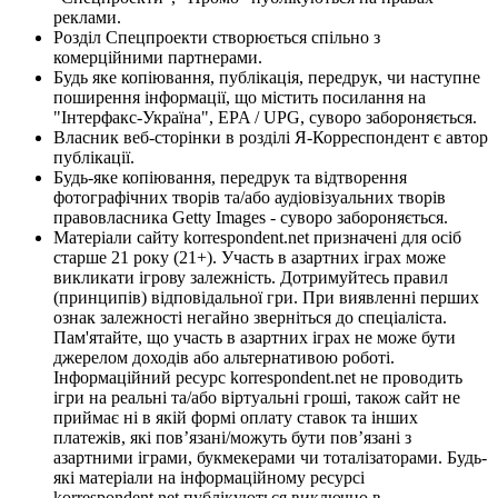
реклами.
Розділ Спецпроекти створюється спільно з
комерційними партнерами.
Будь яке копіювання, публікація, передрук, чи наступне
поширення інформації, що містить посилання на
"Інтерфакс-Україна", EPA / UPG, суворо забороняється.
Власник веб-сторінки в розділі Я-Корреспондент є автор
публікації.
Будь-яке копіювання, передрук та відтворення
фотографічних творів та/або аудіовізуальних творів
правовласника Getty Images - суворо забороняється.
Матеріали сайту korrespondent.net призначені для осіб
старше 21 року (21+). Участь в азартних іграх може
викликати ігрову залежність. Дотримуйтесь правил
(принципів) відповідальної гри. При виявленні перших
ознак залежності негайно зверніться до спеціаліста.
Пам'ятайте, що участь в азартних іграх не може бути
джерелом доходів або альтернативою роботі.
Інформаційний ресурс korrespondent.net не проводить
ігри на реальні та/або віртуальні гроші, також сайт не
приймає ні в якій формі оплату ставок та інших
платежів, які пов’язані/можуть бути пов’язані з
азартними іграми, букмекерами чи тоталізаторами. Будь-
які матеріали на інформаційному ресурсі
korrespondent.net публікуються виключно в