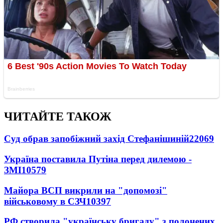
ЧИТАЙТЕ ТАКОЖ
Суд обрав запобіжний захід Стефанішиній
22069
Україна поставила Путіна перед дилемою -
ЗМІ
10579
Майора ВСП викрили на "допомозі"
військовому в СЗЧ
10397
РФ створила "українську бригаду" з полонених