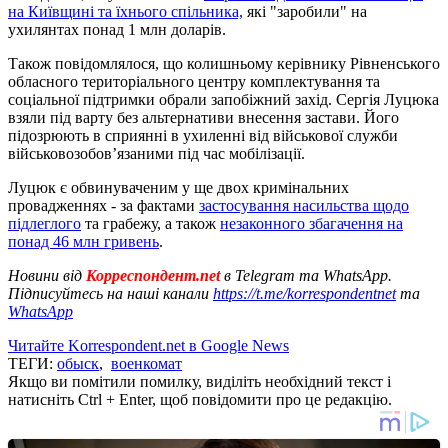
на Київщині та їхнього спільника,
які "заробили" на
ухилянтах понад 1 млн доларів.
Також повідомлялося, що колишньому керівнику Рівненського
обласного територіального центру комплектування та
соціальної підтримки обрали запобіжний захід. Сергія Луцюка
взяли під варту без альтернативи внесення застави. Його
підозрюють в сприянні в ухиленні від військової служби
військовозобовʼязаними під час мобілізації.
Луцюк є обвинуваченим у ще двох кримінальних
провадженнях - за фактами
застосування насильства щодо
підлеглого
та грабежу, а також
незаконного збагачення на
понад 46 млн гривень
.
Новини від
Корреспондент.net
в Telegram та WhatsApp.
Підписуйтесь на наші канали
https://t.me/korrespondentnet
та
WhatsApp
Читайте Korrespondent.net в Google News
ТЕГИ:
обыск
,
военкомат
Якщо ви помітили помилку, виділіть необхідний текст і
натисніть Ctrl + Enter, щоб повідомити про це редакцію.