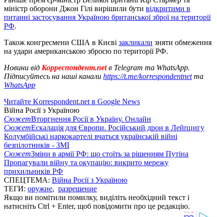
міністр оборони Джон Гілі вирішили бути
відкритими в
питанні застосування Україною британської зброї на території
РФ
.
Також конгресмени США в Києві
закликали
зняти обмеження
на удари американською зброєю по території РФ.
Новини від
Корреспондент.net
в Telegram та WhatsApp.
Підписуйтесь на наші канали
https://t.me/korrespondentnet
та
WhatsApp
Читайте Korrespondent.net в Google News
Війна Росії з Україною
Сюжет
Вторгнення Росії в Україну. Онлайн
Сюжет
Ескалація для Європи. Російський дрон в Лейпцигу
Колумбійські наркокартелі вчаться українській війні
безпілотників - ЗМІ
Сюжет
Зміни в армії РФ: що стоїть за рішенням Путіна
Пропагували війну та окупацію: викрито мережу
прихильників РФ
СПЕЦТЕМА:
Війна Росії з Україною
ТЕГИ:
оружие
,
разрешение
Якщо ви помітили помилку, виділіть необхідний текст і
натисніть Ctrl + Enter, щоб повідомити про це редакцію.