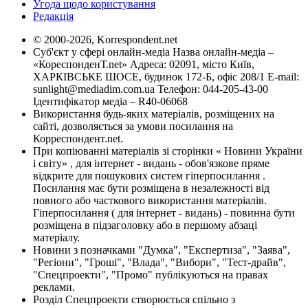
Угода щодо користування
Редакція
© 2000-2026, Korrespondent.net
Суб'єкт у сфері онлайн-медіа Назва онлайн-медіа –
«КореспонденТ.net» Адреса: 02091, місто Київ,
ХАРКІВСЬКЕ ШОСЕ, будинок 172-Б, офіс 208/1 E-mail:
sunlight@mediadim.com.ua
Телефон: 044-205-43-00
Ідентифікатор медіа – R40-06068
Використання будь-яких матеріалів, розміщених на
сайті, дозволяється за умови посилання на
Корреспондент.net.
При копіюванні матеріалів зі сторінки « Новини України
і світу» , для інтернет - видань - обов'язкове пряме
відкрите для пошукових систем гіперпосилання .
Посилання має бути розміщена в незалежності від
повного або часткового використання матеріалів.
Гіперпосилання ( для інтернет - видань) - повинна бути
розміщена в підзаголовку або в першому абзаці
матеріалу.
Новини з позначками "Думка", "Експертиза", "Заява",
"Регіони", "Гроші", "Влада", "Вибори", "Тест-драйв",
"Спецпроекти", "Промо" публікуються на правах
реклами.
Розділ Спецпроекти створюється спільно з