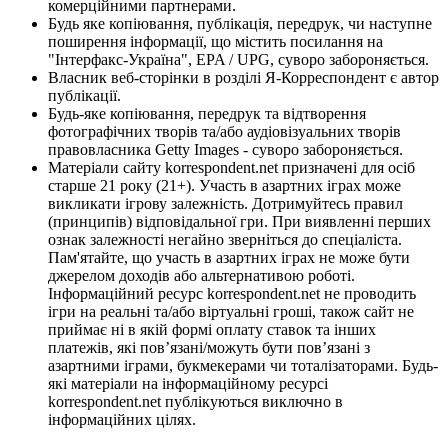
комерційними партнерами.
Будь яке копіювання, публікація, передрук, чи наступне
поширення інформації, що містить посилання на
"Інтерфакс-Україна", EPA / UPG, суворо забороняється.
Власник веб-сторінки в розділі Я-Корреспондент є автор
публікації.
Будь-яке копіювання, передрук та відтворення
фотографічних творів та/або аудіовізуальних творів
правовласника Getty Images - суворо забороняється.
Матеріали сайту korrespondent.net призначені для осіб
старше 21 року (21+). Участь в азартних іграх може
викликати ігрову залежність. Дотримуйтесь правил
(принципів) відповідальної гри. При виявленні перших
ознак залежності негайно зверніться до спеціаліста.
Пам'ятайте, що участь в азартних іграх не може бути
джерелом доходів або альтернативою роботі.
Інформаційний ресурс korrespondent.net не проводить
ігри на реальні та/або віртуальні гроші, також сайт не
приймає ні в якій формі оплату ставок та інших
платежів, які пов’язані/можуть бути пов’язані з
азартними іграми, букмекерами чи тоталізаторами. Будь-
які матеріали на інформаційному ресурсі
korrespondent.net публікуються виключно в
інформаційних цілях.