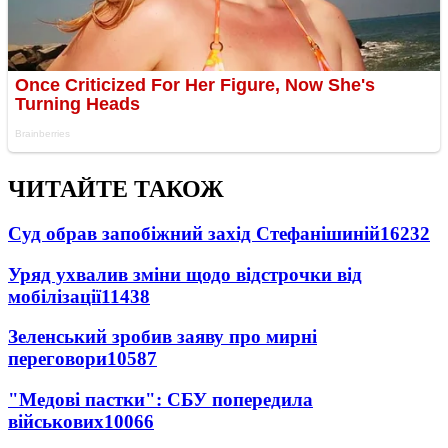
ЧИТАЙТЕ ТАКОЖ
Суд обрав запобіжний захід Стефанішиній
16232
Уряд ухвалив зміни щодо відстрочки від
мобілізації
11438
Зеленський зробив заяву про мирні
переговори
10587
"Медові пастки": СБУ попередила
військових
10066