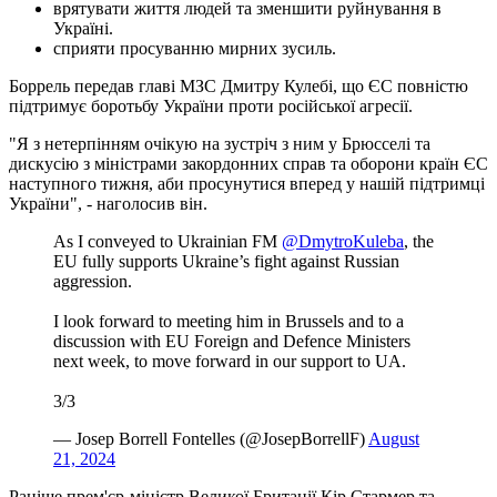
врятувати життя людей та зменшити руйнування в
Україні.
сприяти просуванню мирних зусиль.
Боррель передав главі МЗС Дмитру Кулебі, що ЄС повністю
підтримує боротьбу України проти російської агресії.
"Я з нетерпінням очікую на зустріч з ним у Брюсселі та
дискусію з міністрами закордонних справ та оборони країн ЄС
наступного тижня, аби просунутися вперед у нашій підтримці
України", - наголосив він.
As I conveyed to Ukrainian FM
@DmytroKuleba
, the
EU fully supports Ukraine’s fight against Russian
aggression.
I look forward to meeting him in Brussels and to a
discussion with EU Foreign and Defence Ministers
next week, to move forward in our support to UA.
3/3
— Josep Borrell Fontelles (@JosepBorrellF)
August
21, 2024
Раніше прем'єр-міністр Великої Британії Кір Стармер та