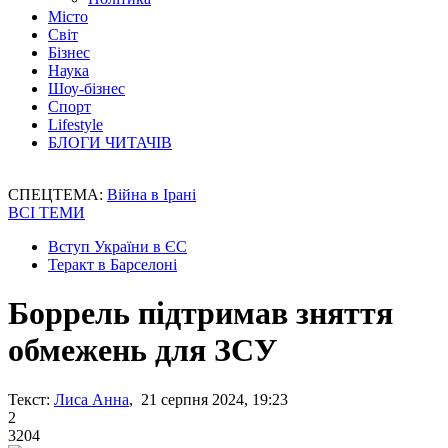
Місто
Світ
Бізнес
Наука
Шоу-бізнес
Спорт
Lifestyle
БЛОГИ ЧИТАЧІВ
СПЕЦТЕМА:
Війна в Ірані
ВСІ ТЕМИ
Вступ України в ЄС
Теракт в Барселоні
Боррель підтримав зняття
обмежень для ЗСУ
Текст:
Лиса Анна
, 21 серпня 2024, 19:23
2
3204