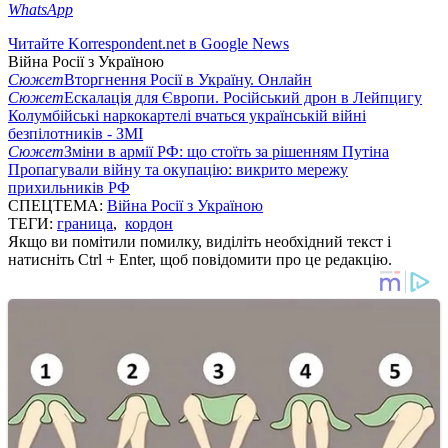
WhatsApp
Читайте Korrespondent.net в Google News
Війна Росії з Україною
Сюжет
Вторгнення Росії в Україну. Онлайн
Сюжет
Ескалація для Європи. Російський дрон в Лейпцигу
Колумбійські наркокартелі вчаться українській війні
безпілотників - ЗМІ
Сюжет
Зміни в армії РФ: що стоїть за рішенням Путіна
Пропагували війну та окупацію: викрито мережу
прихильників РФ
СПЕЦТЕМА:
Війна Росії з Україною
ТЕГИ:
граница
,
кордон
Якщо ви помітили помилку, виділіть необхідний текст і
натисніть Ctrl + Enter, щоб повідомити про це редакцію.