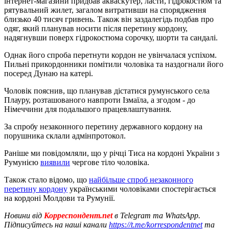
інтернет-магазини придбав акваскутер, ласти, гідрокостюм та
рятувальний жилет, загалом витративши на спорядження
близько 40 тисяч гривень. Також він заздалегідь подбав про
одяг, який планував носити після перетину кордону,
надягнувши поверх гідрокостюма сорочку, шорти та сандалі.
Однак його спроба перетнути кордон не увінчалася успіхом.
Пильні прикордонники помітили чоловіка та наздогнали його
посеред Дунаю на катері.
Чоловік пояснив, що планував дістатися румунського села
Плауру, розташованого навпроти Ізмаїла, а згодом - до
Німеччини для подальшого працевлаштування.
За спробу незаконного перетину державного кордону на
порушника склали адмінпротокол.
Раніше ми повідомляли, що у річці Тиса на кордоні України з
Румунією
виявили
чергове тіло чоловіка.
Також стало відомо, що
найбільше спроб незаконного
перетину кордону
українськими чоловіками спостерігається
на кордоні Молдови та Румунії.
Новини від
Корреспондент.net
в Telegram та WhatsApp.
Підписуйтесь на наші канали
https://t.me/korrespondentnet
та