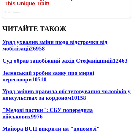
ЧИТАЙТЕ ТАКОЖ
Уряд ухвалив зміни щодо відстрочки від
мобілізації
26958
Суд обрав запобіжний захід Стефанішиній
12463
Зеленський зробив заяву про мирні
переговори
10510
Уряд змінив правила обслуговування чоловіків у
консульствах за кордоном
10158
"Медові пастки": СБУ попередила
військових
9976
Майора ВСП викрили на "допомозі"