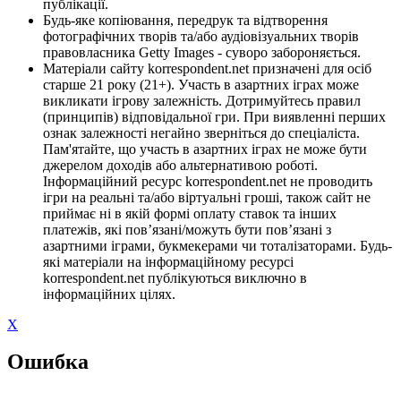
публікації.
Будь-яке копіювання, передрук та відтворення
фотографічних творів та/або аудіовізуальних творів
правовласника Getty Images - суворо забороняється.
Матеріали сайту korrespondent.net призначені для осіб
старше 21 року (21+). Участь в азартних іграх може
викликати ігрову залежність. Дотримуйтесь правил
(принципів) відповідальної гри. При виявленні перших
ознак залежності негайно зверніться до спеціаліста.
Пам'ятайте, що участь в азартних іграх не може бути
джерелом доходів або альтернативою роботі.
Інформаційний ресурс korrespondent.net не проводить
ігри на реальні та/або віртуальні гроші, також сайт не
приймає ні в якій формі оплату ставок та інших
платежів, які пов’язані/можуть бути пов’язані з
азартними іграми, букмекерами чи тоталізаторами. Будь-
які матеріали на інформаційному ресурсі
korrespondent.net публікуються виключно в
інформаційних цілях.
X
Ошибка