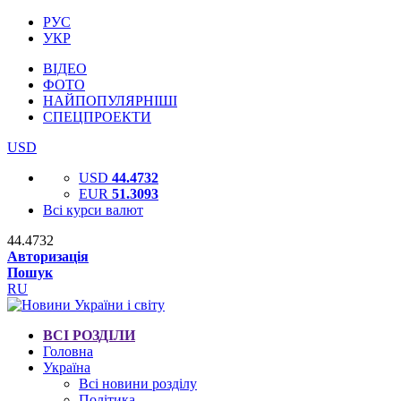
РУС
УКР
ВІДЕО
ФОТО
НАЙПОПУЛЯРНІШІ
СПЕЦПРОЕКТИ
USD
USD
44.4732
EUR
51.3093
Всі курси валют
44.4732
Авторизація
Пошук
RU
ВСІ РОЗДІЛИ
Головна
Україна
Всі новини розділу
Політика