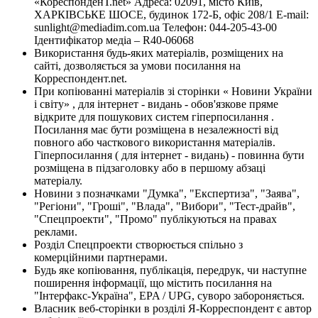
«КореспонденТ.net» Адреса: 02091, місто Київ,
ХАРКІВСЬКЕ ШОСЕ, будинок 172-Б, офіс 208/1 E-mail:
sunlight@mediadim.com.ua
Телефон: 044-205-43-00
Ідентифікатор медіа – R40-06068
Використання будь-яких матеріалів, розміщених на
сайті, дозволяється за умови посилання на
Корреспондент.net.
При копіюванні матеріалів зі сторінки « Новини України
і світу» , для інтернет - видань - обов'язкове пряме
відкрите для пошукових систем гіперпосилання .
Посилання має бути розміщена в незалежності від
повного або часткового використання матеріалів.
Гіперпосилання ( для інтернет - видань) - повинна бути
розміщена в підзаголовку або в першому абзаці
матеріалу.
Новини з позначками "Думка", "Експертиза", "Заява",
"Регіони", "Гроші", "Влада", "Вибори", "Тест-драйв",
"Спецпроекти", "Промо" публікуються на правах
реклами.
Розділ Спецпроекти створюється спільно з
комерційними партнерами.
Будь яке копіювання, публікація, передрук, чи наступне
поширення інформації, що містить посилання на
"Інтерфакс-Україна", EPA / UPG, суворо забороняється.
Власник веб-сторінки в розділі Я-Корреспондент є автор