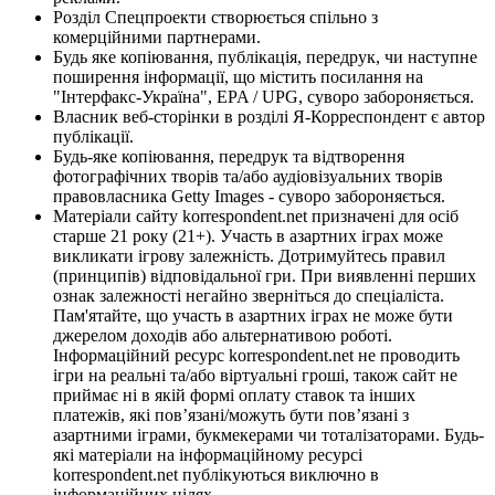
Розділ Спецпроекти створюється спільно з
комерційними партнерами.
Будь яке копіювання, публікація, передрук, чи наступне
поширення інформації, що містить посилання на
"Інтерфакс-Україна", EPA / UPG, суворо забороняється.
Власник веб-сторінки в розділі Я-Корреспондент є автор
публікації.
Будь-яке копіювання, передрук та відтворення
фотографічних творів та/або аудіовізуальних творів
правовласника Getty Images - суворо забороняється.
Матеріали сайту korrespondent.net призначені для осіб
старше 21 року (21+). Участь в азартних іграх може
викликати ігрову залежність. Дотримуйтесь правил
(принципів) відповідальної гри. При виявленні перших
ознак залежності негайно зверніться до спеціаліста.
Пам'ятайте, що участь в азартних іграх не може бути
джерелом доходів або альтернативою роботі.
Інформаційний ресурс korrespondent.net не проводить
ігри на реальні та/або віртуальні гроші, також сайт не
приймає ні в якій формі оплату ставок та інших
платежів, які пов’язані/можуть бути пов’язані з
азартними іграми, букмекерами чи тоталізаторами. Будь-
які матеріали на інформаційному ресурсі
korrespondent.net публікуються виключно в
інформаційних цілях.