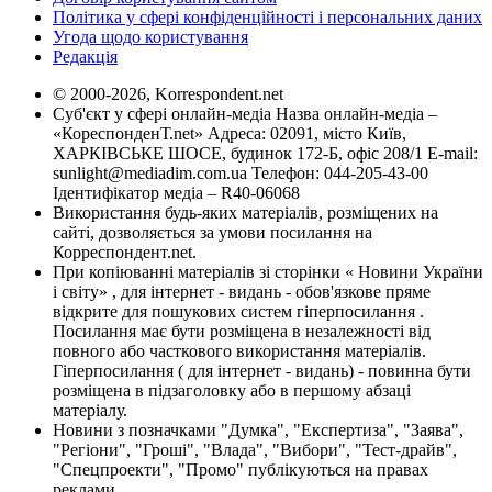
Політика у сфері конфіденційності і персональних даних
Угода щодо користування
Редакція
© 2000-2026, Korrespondent.net
Суб'єкт у сфері онлайн-медіа Назва онлайн-медіа –
«КореспонденТ.net» Адреса: 02091, місто Київ,
ХАРКІВСЬКЕ ШОСЕ, будинок 172-Б, офіс 208/1 E-mail:
sunlight@mediadim.com.ua
Телефон: 044-205-43-00
Ідентифікатор медіа – R40-06068
Використання будь-яких матеріалів, розміщених на
сайті, дозволяється за умови посилання на
Корреспондент.net.
При копіюванні матеріалів зі сторінки « Новини України
і світу» , для інтернет - видань - обов'язкове пряме
відкрите для пошукових систем гіперпосилання .
Посилання має бути розміщена в незалежності від
повного або часткового використання матеріалів.
Гіперпосилання ( для інтернет - видань) - повинна бути
розміщена в підзаголовку або в першому абзаці
матеріалу.
Новини з позначками "Думка", "Експертиза", "Заява",
"Регіони", "Гроші", "Влада", "Вибори", "Тест-драйв",
"Спецпроекти", "Промо" публікуються на правах
реклами.