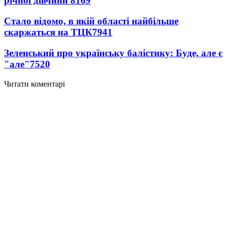
річної дівчини
8169
Стало відомо, в якій області найбільше
скаржаться на ТЦК
7941
Зеленський про українську балістику: Буде, але є
"але"
7520
Читати коментарі