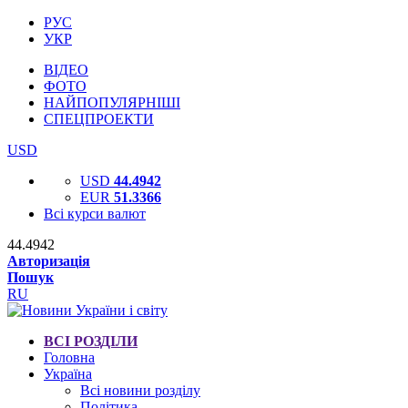
РУС
УКР
ВІДЕО
ФОТО
НАЙПОПУЛЯРНІШІ
СПЕЦПРОЕКТИ
USD
USD
44.4942
EUR
51.3366
Всі курси валют
44.4942
Авторизація
Пошук
RU
ВСІ РОЗДІЛИ
Головна
Україна
Всі новини розділу
Політика