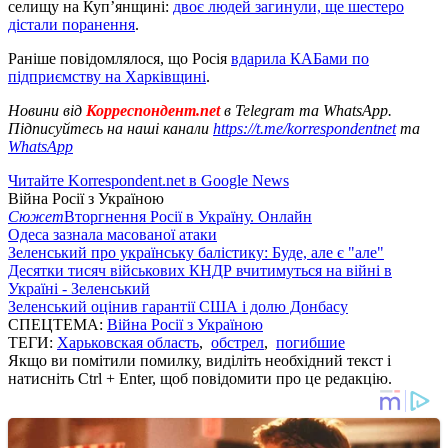
селищу на Купʼянщині:
двоє людей загинули, ще шестеро
дістали поранення
.
Раніше повідомлялося, що Росія
вдарила КАБами по
підприємству на Харківщині
.
Новини від
Корреспондент.net
в Telegram та WhatsApp.
Підписуйтесь на наші канали
https://t.me/korrespondentnet
та
WhatsApp
Читайте Korrespondent.net в Google News
Війна Росії з Україною
Сюжет
Вторгнення Росії в Україну. Онлайн
Одеса зазнала масованої атаки
Зеленський про українську балістику: Буде, але є "але"
Десятки тисяч військових КНДР вчитимуться на війні в
Україні - Зеленський
Зеленський оцінив гарантії США і долю Донбасу
СПЕЦТЕМА:
Війна Росії з Україною
ТЕГИ:
Харьковская область
,
обстрел
,
погибшие
Якщо ви помітили помилку, виділіть необхідний текст і
натисніть Ctrl + Enter, щоб повідомити про це редакцію.