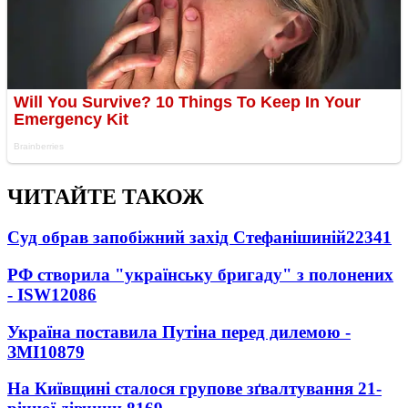
ЧИТАЙТЕ ТАКОЖ
Суд обрав запобіжний захід Стефанішиній
22341
РФ створила "українську бригаду" з полонених
- ISW
12086
Україна поставила Путіна перед дилемою -
ЗМІ
10879
На Київщині сталося групове зґвалтування 21-