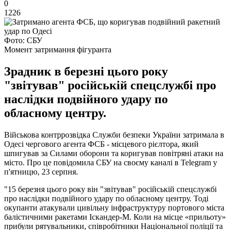
0
1226
Фото: СБУ
Момент затримання фігуранта
Зрадник в березні цього року
"звітував" російській спецслужбі про
наслідки подвійного удару по
обласному центру.
Військова контррозвідка Служби безпеки України затримала в
Одесі чергового агента ФСБ - місцевого рієлтора, який
шпигував за Силами оборони та коригував повітряні атаки на
місто. Про це повідомила СБУ на своєму каналі в Telegram у
п'ятницю, 23 серпня.
"15 березня цього року він "звітував" російській спецслужбі
про наслідки подвійного удару по обласному центру. Тоді
окупанти атакували цивільну інфраструктуру портового міста
балістичними ракетами Іскандер-М. Коли на місце «прильоту»
прибули рятувальники, співробітники Національної поліції та