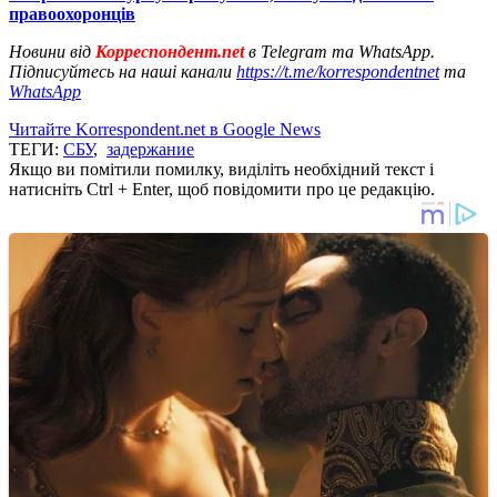
правоохоронців
Новини від
Корреспондент.net
в Telegram та WhatsApp.
Підписуйтесь на наші канали
https://t.me/korrespondentnet
та
WhatsApp
Читайте Korrespondent.net в Google News
ТЕГИ:
СБУ
,
задержание
Якщо ви помітили помилку, виділіть необхідний текст і
натисніть Ctrl + Enter, щоб повідомити про це редакцію.