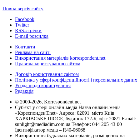
Повна версія сайту
Facebook
Twitter
RSS-стрічки
E-mail розсилка
Контакти
Реклама на сайті
Використання матеріалів korrespondent.net
Правила користування сайтом
Договір користування сайтом
Політика у сфері конфіденційності і персональних даних
Угода щодо користування
Редакція
© 2000-2026, Korrespondent.net
Суб'єкт у сфері онлайн-медіа Назва онлайн-медіа –
«КореспонденТ.net» Адреса: 02091, місто Київ,
ХАРКІВСЬКЕ ШОСЕ, будинок 172-Б, офіс 208/1 E-mail:
sunlight@mediadim.com.ua
Телефон: 044-205-43-00
Ідентифікатор медіа – R40-06068
Використання будь-яких матеріалів, розміщених на