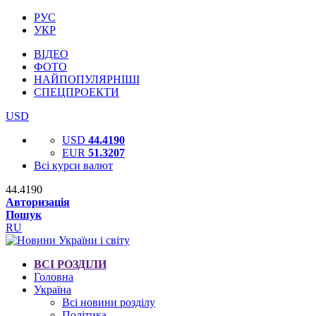
РУС
УКР
ВІДЕО
ФОТО
НАЙПОПУЛЯРНІШІ
СПЕЦПРОЕКТИ
USD
USD
44.4190
EUR
51.3207
Всі курси валют
44.4190
Авторизація
Пошук
RU
ВСІ РОЗДІЛИ
Головна
Україна
Всі новини розділу
Політика