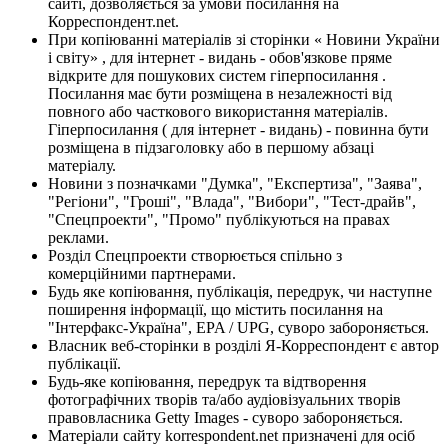
сайті, дозволяється за умови посилання на
Корреспондент.net.
При копіюванні матеріалів зі сторінки « Новини України
і світу» , для інтернет - видань - обов'язкове пряме
відкрите для пошукових систем гіперпосилання .
Посилання має бути розміщена в незалежності від
повного або часткового використання матеріалів.
Гіперпосилання ( для інтернет - видань) - повинна бути
розміщена в підзаголовку або в першому абзаці
матеріалу.
Новини з позначками "Думка", "Експертиза", "Заява",
"Регіони", "Гроші", "Влада", "Вибори", "Тест-драйв",
"Спецпроекти", "Промо" публікуються на правах
реклами.
Розділ Спецпроекти створюється спільно з
комерційними партнерами.
Будь яке копіювання, публікація, передрук, чи наступне
поширення інформації, що містить посилання на
"Інтерфакс-Україна", EPA / UPG, суворо забороняється.
Власник веб-сторінки в розділі Я-Корреспондент є автор
публікації.
Будь-яке копіювання, передрук та відтворення
фотографічних творів та/або аудіовізуальних творів
правовласника Getty Images - суворо забороняється.
Матеріали сайту korrespondent.net призначені для осіб