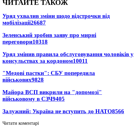
ЧИТАЙТЕ ТАКОЖ
Уряд ухвалив зміни щодо відстрочки від
мобілізації
26687
Зеленський зробив заяву про мирні
переговори
10318
Уряд змінив правила обслуговування чоловіків у
консульствах за кордоном
10011
"Медові пастки": СБУ попередила
військових
9828
Майора ВСП викрили на "допомозі"
військовому в СЗЧ
9405
Залужний: Україна не вступить до НАТО
8566
Читати коментарі