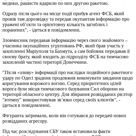
медики, рашисти вдарили по них другою ракетою.
Одразу після цього на місце події прибув агент ФСБ, який
провів там дорозвідку та передав окупантам інформацію про
уражені об’єкти та орієнтовну кількість загиблих і
поранених", - ідеться в повідомленні.
Зловмисник передавав інформацію через свого знайомого –
учасника окупаційних угруповань РФ, який брав участь у
захопленні Маріуполя та Бахмута, а сам бойовик передавав її
своєму брату, який входить до підрозділу ФСБ на тимчасово
захопленій частині території Донеччини.
"Після «зливу» інформації про наслідки подвійного ракетного
удару по Одесі зрадник продовжив виконувати завдання щодо
коригування ворожого вогню. Серед пріоритетних цілей
ворога були місця тимчасового базування Сил оборони на
території обласного центру. Для збирання розвідданих рієлтор
"втемну" використовував зв’язки серед своїх клієнтів", -
ідеться в повідомленні.
Фігуранта затримали, коли він готувався до передачі нових
розвідданих агресору.
Під час розслідування СБУ також встановила факти