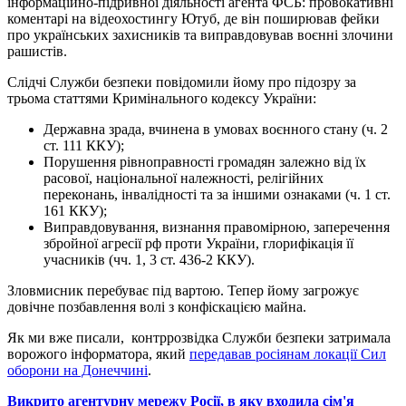
інформаційно-підривної діяльності агента ФСБ: провокативні
коментарі на відеохостингу Ютуб, де він поширював фейки
про українських захисників та виправдовував воєнні злочини
рашистів.
Слідчі Служби безпеки повідомили йому про підозру за
трьома статтями Кримінального кодексу України:
Державна зрада, вчинена в умовах воєнного стану (ч. 2
ст. 111 ККУ);
Порушення рівноправності громадян залежно від їх
расової, національної належності, релігійних
переконань, інвалідності та за іншими ознаками (ч. 1 ст.
161 ККУ);
Виправдовування, визнання правомірною, заперечення
збройної агресії рф проти України, глорифікація її
учасників (чч. 1, 3 ст. 436-2 ККУ).
Зловмисник перебуває під вартою. Тепер йому загрожує
довічне позбавлення волі з конфіскацією майна.
Як ми вже писали, контррозвідка Служби безпеки затримала
ворожого інформатора, який
передавав росіянам локації Сил
оборони на Донеччині
.
Викрито агентурну мережу Росії, в яку входила сім'я