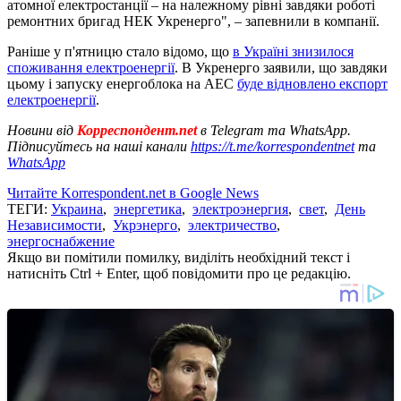
атомної електростанції – на належному рівні завдяки роботі
ремонтних бригад НЕК Укренерго", – запевнили в компанії.
Раніше у п'ятницю стало відомо, що
в Україні знизилося
споживання електроенергії
. В Укренерго заявили, що завдяки
цьому і запуску енергоблока на АЕС
буде відновлено експорт
електроенергії
.
Новини від
Корреспондент.net
в Telegram та WhatsApp.
Підписуйтесь на наші канали
https://t.me/korrespondentnet
та
WhatsApp
Читайте Korrespondent.net в Google News
ТЕГИ:
Украина
,
энергетика
,
электроэнергия
,
свет
,
День
Независимости
,
Укрэнерго
,
электричество
,
энергоснабжение
Якщо ви помітили помилку, виділіть необхідний текст і
натисніть Ctrl + Enter, щоб повідомити про це редакцію.