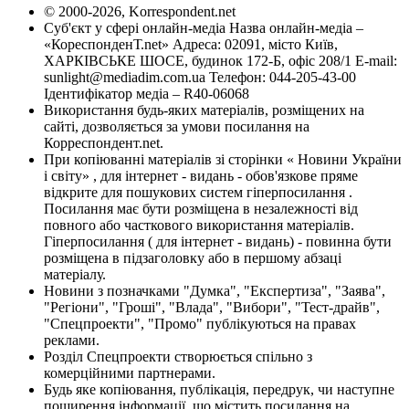
© 2000-2026, Korrespondent.net
Суб'єкт у сфері онлайн-медіа Назва онлайн-медіа –
«КореспонденТ.net» Адреса: 02091, місто Київ,
ХАРКІВСЬКЕ ШОСЕ, будинок 172-Б, офіс 208/1 E-mail:
sunlight@mediadim.com.ua
Телефон: 044-205-43-00
Ідентифікатор медіа – R40-06068
Використання будь-яких матеріалів, розміщених на
сайті, дозволяється за умови посилання на
Корреспондент.net.
При копіюванні матеріалів зі сторінки « Новини України
і світу» , для інтернет - видань - обов'язкове пряме
відкрите для пошукових систем гіперпосилання .
Посилання має бути розміщена в незалежності від
повного або часткового використання матеріалів.
Гіперпосилання ( для інтернет - видань) - повинна бути
розміщена в підзаголовку або в першому абзаці
матеріалу.
Новини з позначками "Думка", "Експертиза", "Заява",
"Регіони", "Гроші", "Влада", "Вибори", "Тест-драйв",
"Спецпроекти", "Промо" публікуються на правах
реклами.
Розділ Спецпроекти створюється спільно з
комерційними партнерами.
Будь яке копіювання, публікація, передрук, чи наступне
поширення інформації, що містить посилання на