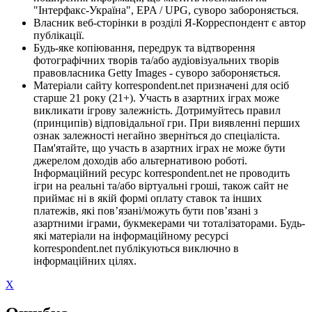
"Інтерфакс-Україна", EPA / UPG, суворо забороняється.
Власник веб-сторінки в розділі Я-Корреспондент є автор
публікації.
Будь-яке копіювання, передрук та відтворення
фотографічних творів та/або аудіовізуальних творів
правовласника Getty Images - суворо забороняється.
Матеріали сайту korrespondent.net призначені для осіб
старше 21 року (21+). Участь в азартних іграх може
викликати ігрову залежність. Дотримуйтесь правил
(принципів) відповідальної гри. При виявленні перших
ознак залежності негайно зверніться до спеціаліста.
Пам'ятайте, що участь в азартних іграх не може бути
джерелом доходів або альтернативою роботі.
Інформаційний ресурс korrespondent.net не проводить
ігри на реальні та/або віртуальні гроші, також сайт не
приймає ні в якій формі оплату ставок та інших
платежів, які пов’язані/можуть бути пов’язані з
азартними іграми, букмекерами чи тоталізаторами. Будь-
які матеріали на інформаційному ресурсі
korrespondent.net публікуються виключно в
інформаційних цілях.
X