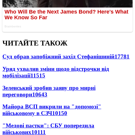
ЧИТАЙТЕ ТАКОЖ
Суд обрав запобіжний захід Стефанішиній
17781
Уряд ухвалив зміни щодо відстрочки від
мобілізації
11515
Зеленський зробив заяву про мирні
переговори
10643
Майора ВСП викрили на "допомозі"
військовому в СЗЧ
10150
"Медові пастки": СБУ попередила
військових
10111