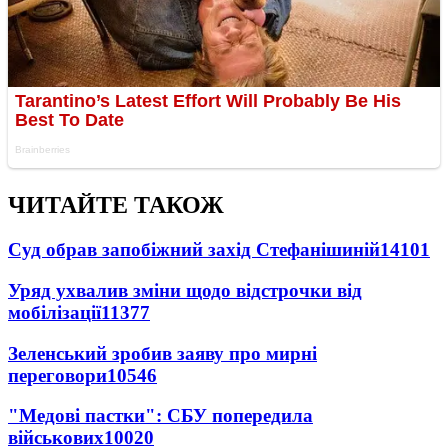
ЧИТАЙТЕ ТАКОЖ
Суд обрав запобіжний захід Стефанішиній
14101
Уряд ухвалив зміни щодо відстрочки від
мобілізації
11377
Зеленський зробив заяву про мирні
переговори
10546
"Медові пастки": СБУ попередила
військових
10020