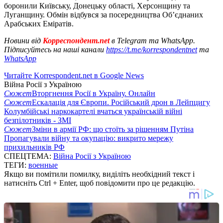
боронили Київську, Донецьку області, Херсонщину та
Луганщину. Обмін відбувся за посередництва Об’єднаних
Арабських Еміратів.
Новини від
Корреспондент.net
в Telegram та WhatsApp.
Підписуйтесь на наші канали
https://t.me/korrespondentnet
та
WhatsApp
Читайте Korrespondent.net в Google News
Війна Росії з Україною
Сюжет
Вторгнення Росії в Україну. Онлайн
Сюжет
Ескалація для Європи. Російський дрон в Лейпцигу
Колумбійські наркокартелі вчаться українській війні
безпілотників - ЗМІ
Сюжет
Зміни в армії РФ: що стоїть за рішенням Путіна
Пропагували війну та окупацію: викрито мережу
прихильників РФ
СПЕЦТЕМА:
Війна Росії з Україною
ТЕГИ:
военные
Якщо ви помітили помилку, виділіть необхідний текст і
натисніть Ctrl + Enter, щоб повідомити про це редакцію.