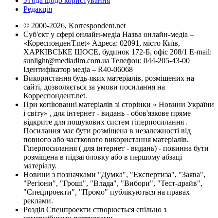
Угода щодо користування
Редакція
© 2000-2026, Korrespondent.net
Суб'єкт у сфері онлайн-медіа Назва онлайн-медіа –
«КореспонденТ.net» Адреса: 02091, місто Київ,
ХАРКІВСЬКЕ ШОСЕ, будинок 172-Б, офіс 208/1 E-mail:
sunlight@mediadim.com.ua
Телефон: 044-205-43-00
Ідентифікатор медіа – R40-06068
Використання будь-яких матеріалів, розміщених на
сайті, дозволяється за умови посилання на
Корреспондент.net.
При копіюванні матеріалів зі сторінки « Новини України
і світу» , для інтернет - видань - обов'язкове пряме
відкрите для пошукових систем гіперпосилання .
Посилання має бути розміщена в незалежності від
повного або часткового використання матеріалів.
Гіперпосилання ( для інтернет - видань) - повинна бути
розміщена в підзаголовку або в першому абзаці
матеріалу.
Новини з позначками "Думка", "Експертиза", "Заява",
"Регіони", "Гроші", "Влада", "Вибори", "Тест-драйв",
"Спецпроекти", "Промо" публікуються на правах
реклами.
Розділ Спецпроекти створюється спільно з