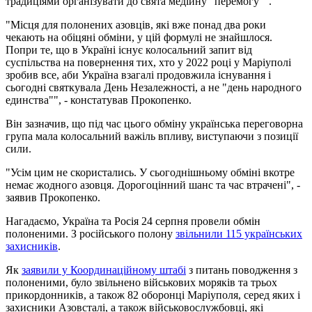
традиціями організувати до свята медійну "перемогу"".
"Місця для полонених азовців, які вже понад два роки
чекають на обіцяні обміни, у цій формулі не знайшлося.
Попри те, що в Україні існує колосальний запит від
суспільства на повернення тих, хто у 2022 році у Маріуполі
зробив все, аби Україна взагалі продовжила існування і
сьогодні святкувала День Незалежності, а не "день народного
единства"", - констатував Прокопенко.
Він зазначив, що під час цього обміну українська переговорна
група мала колосальний важіль впливу, виступаючи з позиції
сили.
"Усім цим не скористались. У сьогоднішньому обміні вкотре
немає жодного азовця. Дорогоцінний шанс та час втрачені", -
заявив Прокопенко.
Нагадаємо, Україна та Росія 24 серпня провели обмін
полоненими. З російського полону
звільнили 115 українських
захисників
.
Як
заявили у Координаційному штабі
з питань поводження з
полоненими, було звільнено військових моряків та трьох
прикордонників, а також 82 оборонці Маріуполя, серед яких і
захисники Азовсталі, а також військовослужбовці, які