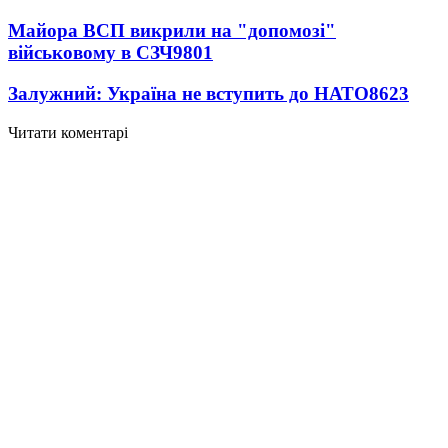
Майора ВСП викрили на "допомозі"
військовому в СЗЧ
9801
Залужний: Україна не вступить до НАТО
8623
Читати коментарі