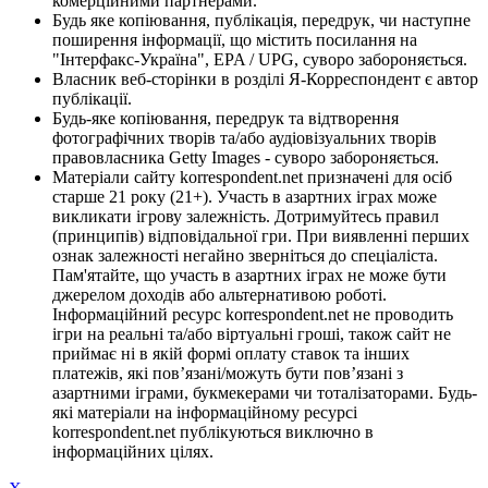
комерційними партнерами.
Будь яке копіювання, публікація, передрук, чи наступне
поширення інформації, що містить посилання на
"Інтерфакс-Україна", EPA / UPG, суворо забороняється.
Власник веб-сторінки в розділі Я-Корреспондент є автор
публікації.
Будь-яке копіювання, передрук та відтворення
фотографічних творів та/або аудіовізуальних творів
правовласника Getty Images - суворо забороняється.
Матеріали сайту korrespondent.net призначені для осіб
старше 21 року (21+). Участь в азартних іграх може
викликати ігрову залежність. Дотримуйтесь правил
(принципів) відповідальної гри. При виявленні перших
ознак залежності негайно зверніться до спеціаліста.
Пам'ятайте, що участь в азартних іграх не може бути
джерелом доходів або альтернативою роботі.
Інформаційний ресурс korrespondent.net не проводить
ігри на реальні та/або віртуальні гроші, також сайт не
приймає ні в якій формі оплату ставок та інших
платежів, які пов’язані/можуть бути пов’язані з
азартними іграми, букмекерами чи тоталізаторами. Будь-
які матеріали на інформаційному ресурсі
korrespondent.net публікуються виключно в
інформаційних цілях.