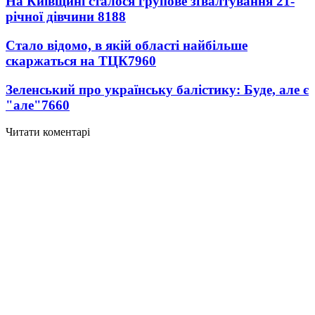
На Київщині сталося групове зґвалтування 21-
річної дівчини
8188
Стало відомо, в якій області найбільше
скаржаться на ТЦК
7960
Зеленський про українську балістику: Буде, але є
"але"
7660
Читати коментарі