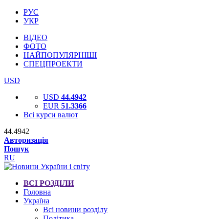
РУС
УКР
ВІДЕО
ФОТО
НАЙПОПУЛЯРНІШІ
СПЕЦПРОЕКТИ
USD
USD
44.4942
EUR
51.3366
Всі курси валют
44.4942
Авторизація
Пошук
RU
ВСІ РОЗДІЛИ
Головна
Україна
Всі новини розділу
Політика