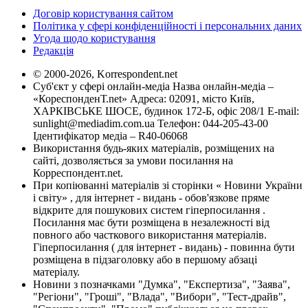
Договір користування сайтом
Політика у сфері конфіденційності і персональних даних
Угода щодо користування
Редакція
© 2000-2026, Korrespondent.net
Суб'єкт у сфері онлайн-медіа Назва онлайн-медіа –
«КореспонденТ.net» Адреса: 02091, місто Київ,
ХАРКІВСЬКЕ ШОСЕ, будинок 172-Б, офіс 208/1 E-mail:
sunlight@mediadim.com.ua
Телефон: 044-205-43-00
Ідентифікатор медіа – R40-06068
Використання будь-яких матеріалів, розміщених на
сайті, дозволяється за умови посилання на
Корреспондент.net.
При копіюванні матеріалів зі сторінки « Новини України
і світу» , для інтернет - видань - обов'язкове пряме
відкрите для пошукових систем гіперпосилання .
Посилання має бути розміщена в незалежності від
повного або часткового використання матеріалів.
Гіперпосилання ( для інтернет - видань) - повинна бути
розміщена в підзаголовку або в першому абзаці
матеріалу.
Новини з позначками "Думка", "Експертиза", "Заява",
"Регіони", "Гроші", "Влада", "Вибори", "Тест-драйв",