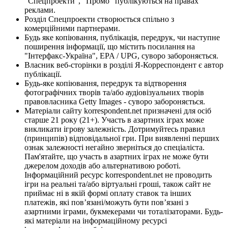
"Спецпроекти", "Промо" публікуються на правах
реклами.
Розділ Спецпроекти створюється спільно з
комерційними партнерами.
Будь яке копіювання, публікація, передрук, чи наступне
поширення інформації, що містить посилання на
"Інтерфакс-Україна", EPA / UPG, суворо забороняється.
Власник веб-сторінки в розділі Я-Корреспондент є автор
публікації.
Будь-яке копіювання, передрук та відтворення
фотографічних творів та/або аудіовізуальних творів
правовласника Getty Images - суворо забороняється.
Матеріали сайту korrespondent.net призначені для осіб
старше 21 року (21+). Участь в азартних іграх може
викликати ігрову залежність. Дотримуйтесь правил
(принципів) відповідальної гри. При виявленні перших
ознак залежності негайно зверніться до спеціаліста.
Пам'ятайте, що участь в азартних іграх не може бути
джерелом доходів або альтернативою роботі.
Інформаційний ресурс korrespondent.net не проводить
ігри на реальні та/або віртуальні гроші, також сайт не
приймає ні в якій формі оплату ставок та інших
платежів, які пов’язані/можуть бути пов’язані з
азартними іграми, букмекерами чи тоталізаторами. Будь-
які матеріали на інформаційному ресурсі