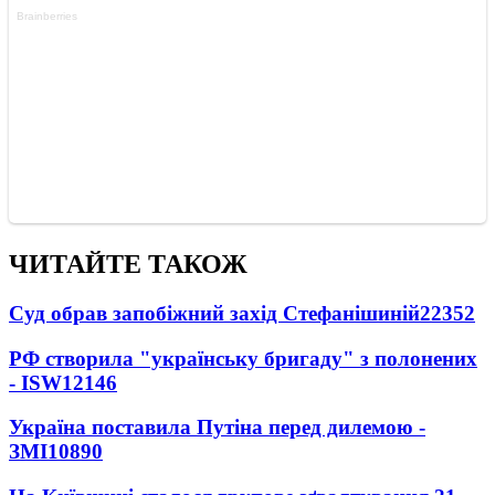
ЧИТАЙТЕ ТАКОЖ
Суд обрав запобіжний захід Стефанішиній
22352
РФ створила "українську бригаду" з полонених
- ISW
12146
Україна поставила Путіна перед дилемою -
ЗМІ
10890