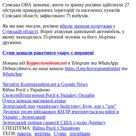
Сумська ОВА зазначає, вночі та зранку росіяни здійснили 27
обстрілів прикордонних територій та населених пунктів
Сумської області; зафіксовано 75 вибухів.
Як ми вже писали, росіяни
вбили дроном подружжя у
Сумській області
. Ворог атакував цивільний автомобіль, у
якому знаходились 35-річний чоловік та його 34-річна
дружина.
Суми зазнали ракетного удару, є поранені
Новини від
Корреспондент.net
в Telegram та WhatsApp.
Підписуйтесь на наші канали
https://t.me/korrespondentnet
та
WhatsApp
Читайте Korrespondent.net в Google News
Війна Росії з Україною
Сюжет
Вторгнення Росії в Україну. Онлайн
Одеса зазнала масованої атаки
Зеленський про українську балістику: Буде, але є "але"
Десятки тисяч військових КНДР вчитимуться на війні в
Україні - Зеленський
Зеленський оцінив гарантії США і долю Донбасу
СПЕЦТЕМА:
Війна Росії з Україною
ТЕГИ:
ракета
,
жертвы
,
Сумы
,
погибшие