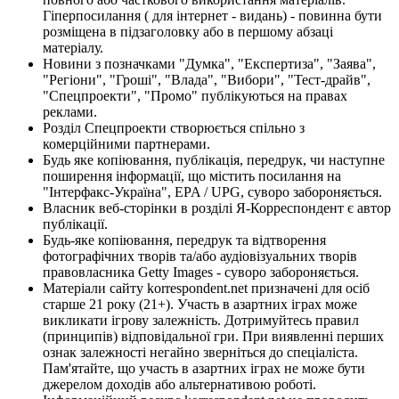
Гіперпосилання ( для інтернет - видань) - повинна бути
розміщена в підзаголовку або в першому абзаці
матеріалу.
Новини з позначками "Думка", "Експертиза", "Заява",
"Регіони", "Гроші", "Влада", "Вибори", "Тест-драйв",
"Спецпроекти", "Промо" публікуються на правах
реклами.
Розділ Спецпроекти створюється спільно з
комерційними партнерами.
Будь яке копіювання, публікація, передрук, чи наступне
поширення інформації, що містить посилання на
"Інтерфакс-Україна", EPA / UPG, суворо забороняється.
Власник веб-сторінки в розділі Я-Корреспондент є автор
публікації.
Будь-яке копіювання, передрук та відтворення
фотографічних творів та/або аудіовізуальних творів
правовласника Getty Images - суворо забороняється.
Матеріали сайту korrespondent.net призначені для осіб
старше 21 року (21+). Участь в азартних іграх може
викликати ігрову залежність. Дотримуйтесь правил
(принципів) відповідальної гри. При виявленні перших
ознак залежності негайно зверніться до спеціаліста.
Пам'ятайте, що участь в азартних іграх не може бути
джерелом доходів або альтернативою роботі.