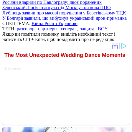
Росіяни вдарили по Павлограду: двоє поранених
Зеленський: Росія стягнула під Москву три кола ППО
Лубінець заявив про масові порушення у Берегівському ТЦК
У Болгарії заявили, що вибухнув український дрон-приманка
СПЕЦТЕМА:
Війна Росії з Україною
ТЕГИ:
разговор
,
партнеры
,
генерал
,
защита
,
ВСУ
Якщо ви помітили помилку, виділіть необхідний текст і
натисніть Ctrl + Enter, щоб повідомити про це редакцію.