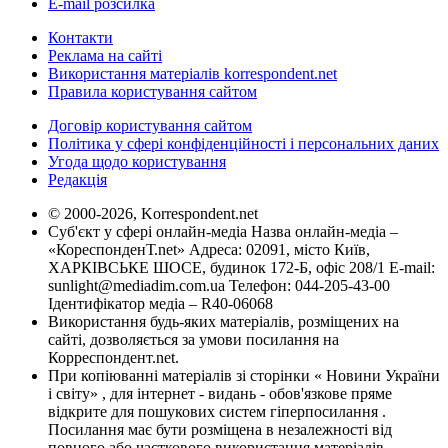
E-mail розсилка
Контакти
Реклама на сайті
Використання матеріалів korrespondent.net
Правила користування сайтом
Договір користування сайтом
Політика у сфері конфіденційності і персональних даних
Угода щодо користування
Редакція
© 2000-2026, Korrespondent.net
Суб'єкт у сфері онлайн-медіа Назва онлайн-медіа –
«КореспонденТ.net» Адреса: 02091, місто Київ,
ХАРКІВСЬКЕ ШОСЕ, будинок 172-Б, офіс 208/1 E-mail:
sunlight@mediadim.com.ua
Телефон: 044-205-43-00
Ідентифікатор медіа – R40-06068
Використання будь-яких матеріалів, розміщених на
сайті, дозволяється за умови посилання на
Корреспондент.net.
При копіюванні матеріалів зі сторінки « Новини України
і світу» , для інтернет - видань - обов'язкове пряме
відкрите для пошукових систем гіперпосилання .
Посилання має бути розміщена в незалежності від
повного або часткового використання матеріалів.