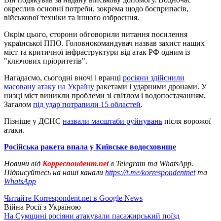
окреслив основні потреби, зокрема щодо боєприпасів,
військової техніки та іншого озброєння.
Окрім цього, сторони обговорили питання посилення
української ППО. Головнокомандувач назвав захист наших
міст та критичної інфраструктури від атак РФ одним із
"ключових пріоритетів".
Нагадаємо, сьогодні вночі і вранці
росіяни здійснили
масовану атаку на Україну
ракетами і ударними дронами. У
низці міст виникли проблеми зі світлом і водопостачанням.
Загалом
під удар потрапили 15 областей
.
Пізніше у ДСНС
назвали масштаби руйнувань
після ворожої
атаки.
Російська ракета впала у Київське водосховище
Новини від
Корреспондент.net
в Telegram та WhatsApp.
Підписуйтесь на наші канали
https://t.me/korrespondentnet
та
WhatsApp
Читайте Korrespondent.net в Google News
Війна Росії з Україною
На Сумщині росіяни атакували пасажирський поїзд