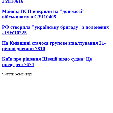
ЗМІ
10616
Майора ВСП викрили на "допомозі"
військовому в СЗЧ
10405
РФ створила "українську бригаду" з полонених
- ISW
10225
На Київщині сталося групове зґвалтування 21-
річної дівчини
7810
Київ про рішення Швеції щодо судна: Це
прецедент
7674
Читати коментарі