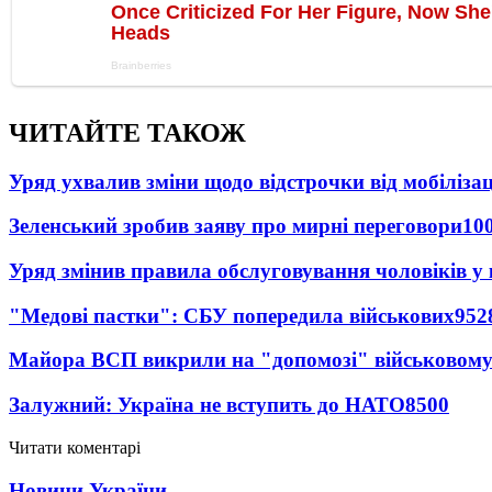
ЧИТАЙТЕ ТАКОЖ
Уряд ухвалив зміни щодо відстрочки від мобілізац
Зеленський зробив заяву про мирні переговори
10
Уряд змінив правила обслуговування чоловіків у
"Медові пастки": СБУ попередила військових
952
Майора ВСП викрили на "допомозі" військовому
Залужний: Україна не вступить до НАТО
8500
Читати коментарі
Новини України