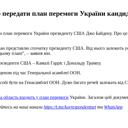
 передати план перемоги України канди
 план перемоги України президенту США Джо Байдену. Про це ук
ан представлю спочатку президенту США. Від нього залежить усп
цьому плані", – заявив він.
резиденти США – Камалі Гарріс і Дональду Трампу.
йденом під час Генеральної асамблеї ООН.
ю собі бути на Генасамблеї ООН. Дуже багато речей залежать від 
а область входить у план перемоги
України. Загалом цей докуме
уйтесь на наші канали
https://t.me/korrespondentnet
та
WhatsApp