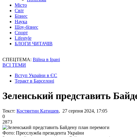
Місто
Світ
Бізнес
Наука
Шоу-бізнес
Спорт
Lifestyle
БЛОГИ ЧИТАЧІВ
СПЕЦТЕМА:
Війна в Ірані
ВСІ ТЕМИ
Вступ України в ЄС
Теракт в Барселоні
Зеленський представить Байд
Текст:
Костянтин Катишев
, 27 серпня 2024, 17:05
0
2873
Фото: Пресслужба президента України