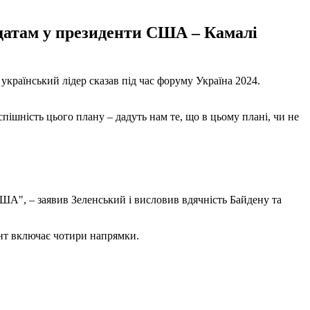
датам у президенти США – Камалі
раїнський лідер сказав під час форуму Україна 2024.
ішність цього плану – дадуть нам те, що в цьому плані, чи не
США", – заявив Зеленський і висловив вдячність Байдену та
нт включає чотири напрямки.