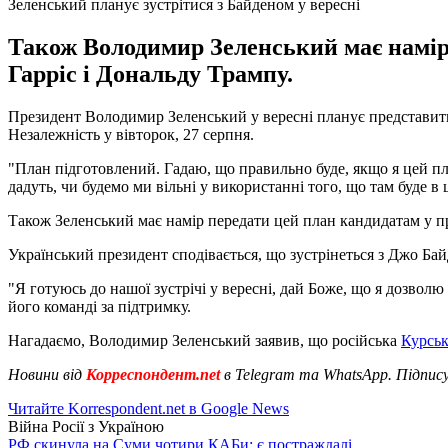
Зеленський планує зустрітися з Байденом у вересні
Також Володимир Зеленський має намір
Гарріс і Дональду Трампу.
Президент Володимир Зеленський у вересні планує представити
Незалежність у вівторок, 27 серпня.
"План підготовлений. Гадаю, що правильно буде, якщо я цей пл
дадуть, чи будемо ми вільні у використанні того, що там буде в 
Також Зеленський має намір передати цей план кандидатам у п
Український президент сподівається, що зустрінеться з Джо Ба
"Я готуюсь до нашої зустрічі у вересні, дай Боже, що я дозвол
його команді за підтримку.
Нагадаємо, Володимир Зеленський заявив, що російська
Курськ
Новини від
Корреспондент.net
в Telegram та WhatsApp. Підпис
Читайте Korrespondent.net в Google News
Війна Росії з Україною
РФ скинула на Суми чотири КАБи: є постраждалі