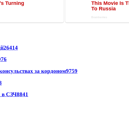
ії
26414
076
 консульствах за кордоном
9759
8
 в СЗЧ
8841