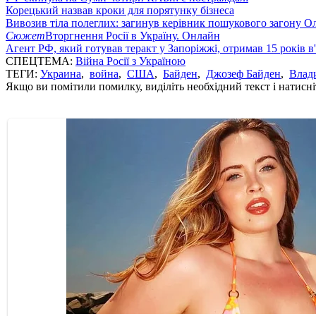
Корецький назвав кроки для порятунку бізнеса
Вивозив тіла полеглих: загинув керівник пошукового загону О
Сюжет
Вторгнення Росії в Україну. Онлайн
Агент РФ, який готував теракт у Запоріжжі, отримав 15 років в
СПЕЦТЕМА:
Війна Росії з Україною
ТЕГИ:
Украина
,
война
,
США
,
Байден
,
Джозеф Байден
,
Влад
Якщо ви помітили помилку, виділіть необхідний текст і натисніт