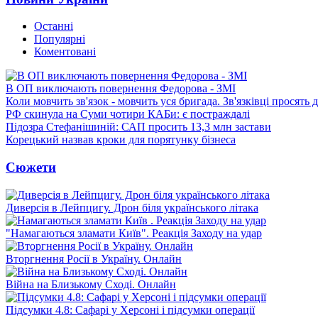
Останні
Популярні
Коментовані
В ОП виключають повернення Федорова - ЗМІ
Коли мовчить зв'язок - мовчить уся бригада. Зв'язківці просять
РФ скинула на Суми чотири КАБи: є постраждалі
Підозра Стефанішиній: САП просить 13,3 млн застави
Корецький назвав кроки для порятунку бізнеса
Сюжети
Диверсія в Лейпцигу. Дрон біля українського літака
"Намагаються зламати Київ". Реакція Заходу на удар
Вторгнення Росії в Україну. Онлайн
Війна на Близькому Сході. Онлайн
Підсумки 4.8: Сафарі у Херсоні і підсумки операції