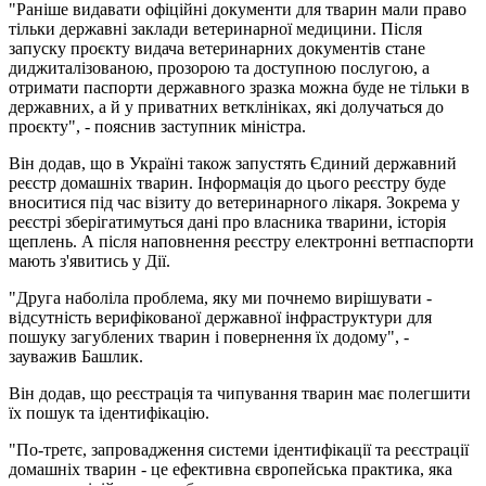
"Раніше видавати офіційні документи для тварин мали право
тільки державні заклади ветеринарної медицини. Після
запуску проєкту видача ветеринарних документів стане
диджиталізованою, прозорою та доступною послугою, а
отримати паспорти державного зразка можна буде не тільки в
державних, а й у приватних ветклініках, які долучаться до
проєкту", - пояснив заступник міністра.
Він додав, що в Україні також запустять Єдиний державний
реєстр домашніх тварин. Інформація до цього реєстру буде
вноситися під час візиту до ветеринарного лікаря. Зокрема у
реєстрі зберігатимуться дані про власника тварини, історія
щеплень. А після наповнення реєстру електронні ветпаспорти
мають з'явитись у Дії.
"Друга наболіла проблема, яку ми почнемо вирішувати -
відсутність верифікованої державної інфраструктури для
пошуку загублених тварин і повернення їх додому", -
зауважив Башлик.
Він додав, що реєстрація та чипування тварин має полегшити
їх пошук та ідентифікацію.
"По-третє, запровадження системи ідентифікації та реєстрації
домашніх тварин - це ефективна європейська практика, яка