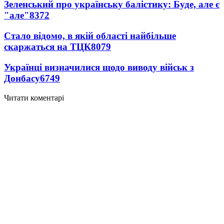
Зеленський про українську балістику: Буде, але є
"але"
8372
Стало відомо, в якій області найбільше
скаржаться на ТЦК
8079
Українці визначилися щодо виводу військ з
Донбасу
6749
Читати коментарі