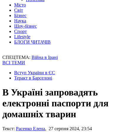
Місто
Світ
Бізнес
Наука
Шоу-бізнес
Спорт
Lifestyle
БЛОГИ ЧИТАЧІВ
СПЕЦТЕМА:
Війна в Ірані
ВСІ ТЕМИ
Вступ України в ЄС
Теракт в Барселоні
В Україні запровадять
електронні паспорти для
домашніх тварин
Текст:
Расенко Елена
, 27 серпня 2024, 23:54