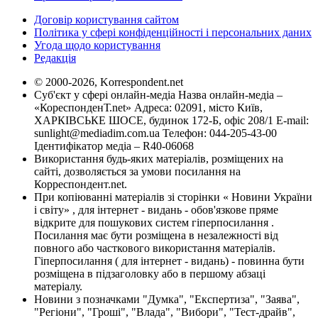
Договір користування сайтом
Політика у сфері конфіденційності і персональних даних
Угода щодо користування
Редакція
© 2000-2026, Korrespondent.net
Суб'єкт у сфері онлайн-медіа Назва онлайн-медіа –
«КореспонденТ.net» Адреса: 02091, місто Київ,
ХАРКІВСЬКЕ ШОСЕ, будинок 172-Б, офіс 208/1 E-mail:
sunlight@mediadim.com.ua
Телефон: 044-205-43-00
Ідентифікатор медіа – R40-06068
Використання будь-яких матеріалів, розміщених на
сайті, дозволяється за умови посилання на
Корреспондент.net.
При копіюванні матеріалів зі сторінки « Новини України
і світу» , для інтернет - видань - обов'язкове пряме
відкрите для пошукових систем гіперпосилання .
Посилання має бути розміщена в незалежності від
повного або часткового використання матеріалів.
Гіперпосилання ( для інтернет - видань) - повинна бути
розміщена в підзаголовку або в першому абзаці
матеріалу.
Новини з позначками "Думка", "Експертиза", "Заява",
"Регіони", "Гроші", "Влада", "Вибори", "Тест-драйв",