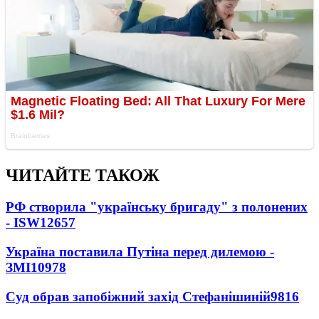
ЧИТАЙТЕ ТАКОЖ
РФ створила "українську бригаду" з полонених
- ISW
12657
Україна поставила Путіна перед дилемою -
ЗМІ
10978
Суд обрав запобіжний захід Стефанішиній
9816