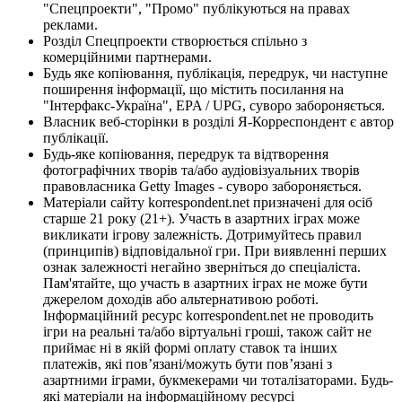
"Спецпроекти", "Промо" публікуються на правах
реклами.
Розділ Спецпроекти створюється спільно з
комерційними партнерами.
Будь яке копіювання, публікація, передрук, чи наступне
поширення інформації, що містить посилання на
"Інтерфакс-Україна", EPA / UPG, суворо забороняється.
Власник веб-сторінки в розділі Я-Корреспондент є автор
публікації.
Будь-яке копіювання, передрук та відтворення
фотографічних творів та/або аудіовізуальних творів
правовласника Getty Images - суворо забороняється.
Матеріали сайту korrespondent.net призначені для осіб
старше 21 року (21+). Участь в азартних іграх може
викликати ігрову залежність. Дотримуйтесь правил
(принципів) відповідальної гри. При виявленні перших
ознак залежності негайно зверніться до спеціаліста.
Пам'ятайте, що участь в азартних іграх не може бути
джерелом доходів або альтернативою роботі.
Інформаційний ресурс korrespondent.net не проводить
ігри на реальні та/або віртуальні гроші, також сайт не
приймає ні в якій формі оплату ставок та інших
платежів, які пов’язані/можуть бути пов’язані з
азартними іграми, букмекерами чи тоталізаторами. Будь-
які матеріали на інформаційному ресурсі