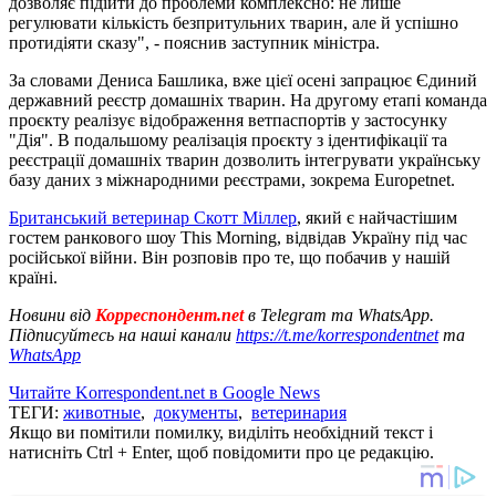
дозволяє підійти до проблеми комплексно: не лише
регулювати кількість безпритульних тварин, але й успішно
протидіяти сказу", - пояснив заступник міністра.
За словами Дениса Башлика, вже цієї осені запрацює Єдиний
державний реєстр домашніх тварин. На другому етапі команда
проєкту реалізує відображення ветпаспортів у застосунку
"Дія". В подальшому реалізація проєкту з ідентифікації та
реєстрації домашніх тварин дозволить інтегрувати українську
базу даних з міжнародними реєстрами, зокрема Europetnet.
Британський ветеринар Скотт Міллер
, який є найчастішим
гостем ранкового шоу This Morning, відвідав Україну під час
російської війни. Він розповів про те, що побачив у нашій
країні.
Новини від
Корреспондент.net
в Telegram та WhatsApp.
Підписуйтесь на наші канали
https://t.me/korrespondentnet
та
WhatsApp
Читайте Korrespondent.net в Google News
ТЕГИ:
животные
,
документы
,
ветеринария
Якщо ви помітили помилку, виділіть необхідний текст і
натисніть Ctrl + Enter, щоб повідомити про це редакцію.