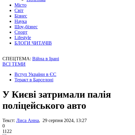
Місто
Світ
Бізнес
Наука
Шоу-бізнес
Спорт
Lifestyle
БЛОГИ ЧИТАЧІВ
СПЕЦТЕМА:
Війна в Ірані
ВСІ ТЕМИ
Вступ України в ЄС
Теракт в Барселоні
У Києві затримали палія
поліцейського авто
Текст:
Лиса Анна
, 29 серпня 2024, 13:27
0
1122