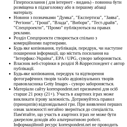
Гіперпосилання ( для інтернет - видань) - повинна бути
розміщена в підзаголовку або в першому абзаці
матеріалу.
Новини з позначками "Думка", "Експертиза", "Заява",
"Регіони", "Гроші", "Влада", "Вибори", "Тест-драйв",
"Спецпроекти", "Промо" публікуються на правах
реклами.
Розділ Спецпроекти створюється спільно з
комерційними партнерами.
Будь яке копіювання, публікація, передрук, чи наступне
поширення інформації, що містить посилання на
"Інтерфакс-Україна", EPA / UPG, суворо забороняється.
Власник веб-сторінки в розділі Я-Корреспондент є автор
публікації.
Будь-яке копіювання, передрук та відтворення
фотографічних творів та/або аудіовізуальних творів
правовласника Getty Images - суворо забороняється.
Матеріали сайту korrespondent.net призначені для осіб
старше 21 року (21+). Участь в азартних іграх може
викликати ігрову залежність. Дотримуйтесь правил
(принципів) відповідальної гри. При виявленні перших
ознак залежності негайно зверніться до спеціаліста.
Пам'ятайте, що участь в азартних іграх не може бути
джерелом доходів або альтернативою роботі.
Інформаційний ресурс korrespondent.net не проводить