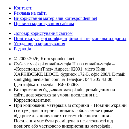
Контакти
Реклама на сайті
Використання матеріалів korrespondent.net
Правила користування сайтом
Договір користування сайтом
Політика у сфері конфіденційності і персональних даних
Угода щодо користування
Редакція
© 2000-2026, Korrespondent.net
Суб'єкт у сфері онлайн-медіа Назва онлайн-медіа –
«КореспонденТ.net» Адреса: 02091, місто Київ,
ХАРКІВСЬКЕ ШОСЕ, будинок 172-Б, офіс 208/1 E-mail:
sunlight@mediadim.com.ua
Телефон: 044-205-43-00
Ідентифікатор медіа – R40-06068
Використання будь-яких матеріалів, розміщених на
сайті, дозволяється за умови посилання на
Корреспондент.net.
При копіюванні матеріалів зі сторінки « Новини України
і світу» , для інтернет - видань - обов'язкове пряме
відкрите для пошукових систем гіперпосилання .
Посилання має бути розміщена в незалежності від
повного або часткового використання матеріалів.