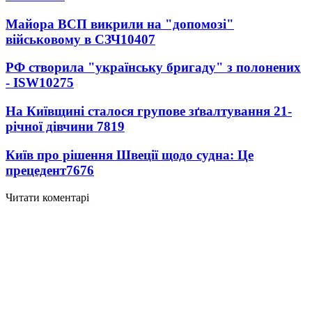
Майора ВСП викрили на "допомозі"
військовому в СЗЧ
10407
РФ створила "українську бригаду" з полонених
- ISW
10275
На Київщині сталося групове зґвалтування 21-
річної дівчини
7819
Київ про рішення Швеції щодо судна: Це
прецедент
7676
Читати коментарі