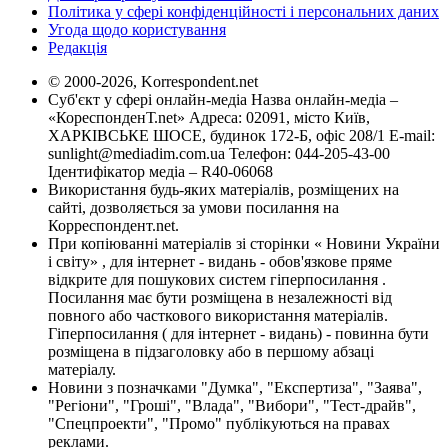
Політика у сфері конфіденційності і персональних даних
Угода щодо користування
Редакція
© 2000-2026, Korrespondent.net
Суб'єкт у сфері онлайн-медіа Назва онлайн-медіа –
«КореспонденТ.net» Адреса: 02091, місто Київ,
ХАРКІВСЬКЕ ШОСЕ, будинок 172-Б, офіс 208/1 E-mail:
sunlight@mediadim.com.ua
Телефон: 044-205-43-00
Ідентифікатор медіа – R40-06068
Використання будь-яких матеріалів, розміщених на
сайті, дозволяється за умови посилання на
Корреспондент.net.
При копіюванні матеріалів зі сторінки « Новини України
і світу» , для інтернет - видань - обов'язкове пряме
відкрите для пошукових систем гіперпосилання .
Посилання має бути розміщена в незалежності від
повного або часткового використання матеріалів.
Гіперпосилання ( для інтернет - видань) - повинна бути
розміщена в підзаголовку або в першому абзаці
матеріалу.
Новини з позначками "Думка", "Експертиза", "Заява",
"Регіони", "Гроші", "Влада", "Вибори", "Тест-драйв",
"Спецпроекти", "Промо" публікуються на правах
реклами.