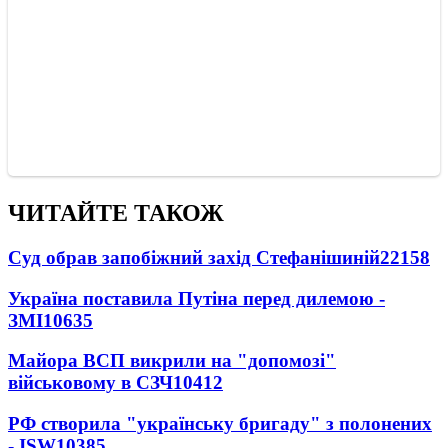
ЧИТАЙТЕ ТАКОЖ
Суд обрав запобіжний захід Стефанішиній
22158
Україна поставила Путіна перед дилемою -
ЗМІ
10635
Майора ВСП викрили на "допомозі"
військовому в СЗЧ
10412
РФ створила "українську бригаду" з полонених
- ISW
10385