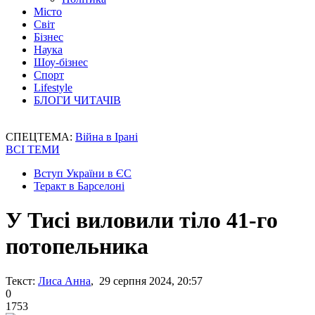
Місто
Світ
Бізнес
Наука
Шоу-бізнес
Спорт
Lifestyle
БЛОГИ ЧИТАЧІВ
СПЕЦТЕМА:
Війна в Ірані
ВСІ ТЕМИ
Вступ України в ЄС
Теракт в Барселоні
У Тисі виловили тіло 41-го
потопельника
Текст:
Лиса Анна
, 29 серпня 2024, 20:57
0
1753