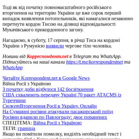
Тоді як від початку повномасштабного російського
вторгнення на територію України це вже сорок перший
випадок виявлення потопельників, які намагалися незаконно
перетнути кордон Тисою на ділянці відповідальності
Мукачівського прикордонного загону.
Нагадаємо, в суботу, 17 серпня, в річці Тиса на кордоні
України з Румунією
виявили
чергове тіло чоловіка.
Новини від
Корреспондент.net
в Telegram та WhatsApp.
Підписуйтесь на наші канали
https://t.me/korrespondentnet
та
WhatsApp
Читайте Korrespondent.net в Google News
Війна Росії з Україною
З початку доби відбулося 142 боєзіткнення
США схвалюють передачу Україні 70 ракет ATACMS із
Туреччини
Сюжет
Вторгнення Росії в Україну. Онлайн
На Сумщині росіяни атакували пасажирський поїзд
Росіяни вдарили по Павлограду: двоє поранених
СПЕЦТЕМА:
Війна Росії з Україною
ТЕГИ:
граница
Якщо ви помітили помилку, виділіть необхідний текст і