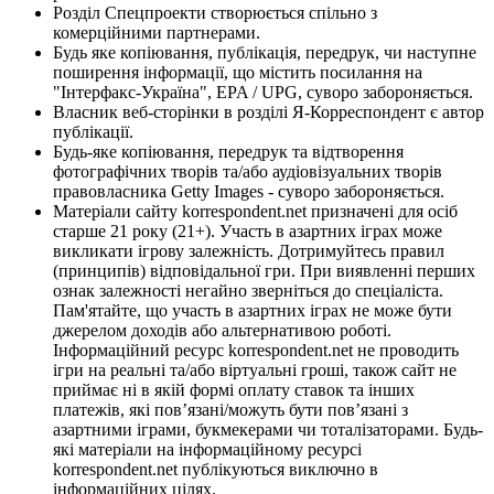
Розділ Спецпроекти створюється спільно з
комерційними партнерами.
Будь яке копіювання, публікація, передрук, чи наступне
поширення інформації, що містить посилання на
"Інтерфакс-Україна", EPA / UPG, суворо забороняється.
Власник веб-сторінки в розділі Я-Корреспондент є автор
публікації.
Будь-яке копіювання, передрук та відтворення
фотографічних творів та/або аудіовізуальних творів
правовласника Getty Images - суворо забороняється.
Матеріали сайту korrespondent.net призначені для осіб
старше 21 року (21+). Участь в азартних іграх може
викликати ігрову залежність. Дотримуйтесь правил
(принципів) відповідальної гри. При виявленні перших
ознак залежності негайно зверніться до спеціаліста.
Пам'ятайте, що участь в азартних іграх не може бути
джерелом доходів або альтернативою роботі.
Інформаційний ресурс korrespondent.net не проводить
ігри на реальні та/або віртуальні гроші, також сайт не
приймає ні в якій формі оплату ставок та інших
платежів, які пов’язані/можуть бути пов’язані з
азартними іграми, букмекерами чи тоталізаторами. Будь-
які матеріали на інформаційному ресурсі
korrespondent.net публікуються виключно в
інформаційних цілях.