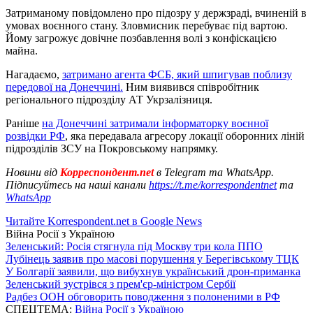
Затриманому повідомлено про підозру у держзраді, вчиненій в
умовах воєнного стану. Зловмисник перебуває під вартою.
Йому загрожує довічне позбавлення волі з конфіскацією
майна.
Нагадаємо,
затримано агента ФСБ, який шпигував поблизу
передової на Донеччині.
Ним виявився співробітник
регіонального підрозділу АТ Укрзалізниця.
Раніше
на Донеччині затримали інформаторку воєнної
розвідки РФ
, яка передавала агресору локації оборонних ліній
підрозділів ЗСУ на Покровському напрямку.
Новини від
Корреспондент.net
в Telegram та WhatsApp.
Підписуйтесь на наші канали
https://t.me/korrespondentnet
та
WhatsApp
Читайте Korrespondent.net в Google News
Війна Росії з Україною
Зеленський: Росія стягнула під Москву три кола ППО
Лубінець заявив про масові порушення у Берегівському ТЦК
У Болгарії заявили, що вибухнув український дрон-приманка
Зеленський зустрівся з прем'єр-міністром Сербії
Радбез ООН обговорить поводження з полоненими в РФ
СПЕЦТЕМА:
Війна Росії з Україною