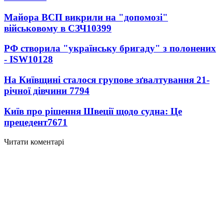
Майора ВСП викрили на "допомозі"
військовому в СЗЧ
10399
РФ створила "українську бригаду" з полонених
- ISW
10128
На Київщині сталося групове зґвалтування 21-
річної дівчини
7794
Київ про рішення Швеції щодо судна: Це
прецедент
7671
Читати коментарі