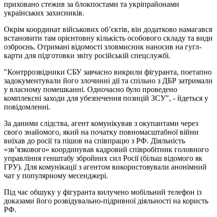
приховано стежив за блокпостами та укріпрайонами
українських захисників.
Окрім координат військових об’єктів, він додатково намагався
встановити там орієнтовну кількість особового складу та види
озброєнь. Отримані відомості зловмисник наносив на гугл-
карти для підготовки звіту російській спецслужбі.
"Контррозвідники СБУ завчасно викрили фігуранта, поетапно
задокументували його злочинні дії та спільно з ДБР затримали
у власному помешканні. Одночасно було проведено
комплексні заходи для убезпечення позицій ЗСУ", - йдеться у
повідомленні.
За даними слідства, агент комунікував з окупантами через
свого знайомого, який на початку повномасштабної війни
виїхав до росії та пішов на співпрацю з РФ. Діяльність
«зв’язкового» координував кадровий співробітник головного
управління генштабу збройних сил Росії (більш відомого як
ГРУ). Для комунікації з агентом використовували анонімний
чат у популярному месенджері.
Під час обшуку у фігуранта вилучено мобільний телефон із
доказами його розвідувально-підривної діяльності на користь
РФ.