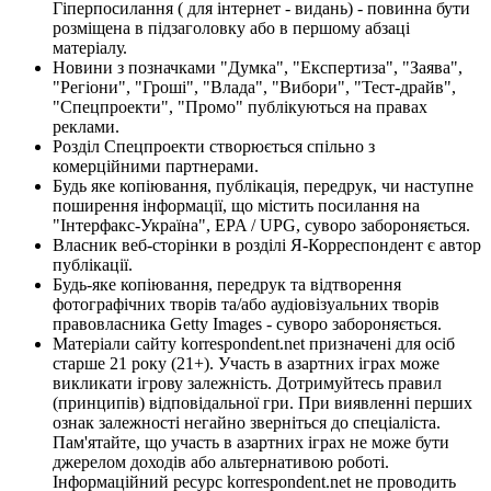
Гіперпосилання ( для інтернет - видань) - повинна бути
розміщена в підзаголовку або в першому абзаці
матеріалу.
Новини з позначками "Думка", "Експертиза", "Заява",
"Регіони", "Гроші", "Влада", "Вибори", "Тест-драйв",
"Спецпроекти", "Промо" публікуються на правах
реклами.
Розділ Спецпроекти створюється спільно з
комерційними партнерами.
Будь яке копіювання, публікація, передрук, чи наступне
поширення інформації, що містить посилання на
"Інтерфакс-Україна", EPA / UPG, суворо забороняється.
Власник веб-сторінки в розділі Я-Корреспондент є автор
публікації.
Будь-яке копіювання, передрук та відтворення
фотографічних творів та/або аудіовізуальних творів
правовласника Getty Images - суворо забороняється.
Матеріали сайту korrespondent.net призначені для осіб
старше 21 року (21+). Участь в азартних іграх може
викликати ігрову залежність. Дотримуйтесь правил
(принципів) відповідальної гри. При виявленні перших
ознак залежності негайно зверніться до спеціаліста.
Пам'ятайте, що участь в азартних іграх не може бути
джерелом доходів або альтернативою роботі.
Інформаційний ресурс korrespondent.net не проводить