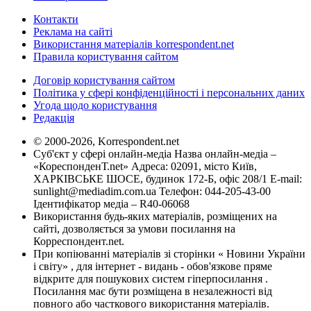
Контакти
Реклама на сайті
Використання матеріалів korrespondent.net
Правила користування сайтом
Договір користування сайтом
Політика у сфері конфіденційності і персональних даних
Угода щодо користування
Редакція
© 2000-2026, Korrespondent.net
Суб'єкт у сфері онлайн-медіа Назва онлайн-медіа –
«КореспонденТ.net» Адреса: 02091, місто Київ,
ХАРКІВСЬКЕ ШОСЕ, будинок 172-Б, офіс 208/1 E-mail:
sunlight@mediadim.com.ua
Телефон: 044-205-43-00
Ідентифікатор медіа – R40-06068
Використання будь-яких матеріалів, розміщених на
сайті, дозволяється за умови посилання на
Корреспондент.net.
При копіюванні матеріалів зі сторінки « Новини України
і світу» , для інтернет - видань - обов'язкове пряме
відкрите для пошукових систем гіперпосилання .
Посилання має бути розміщена в незалежності від
повного або часткового використання матеріалів.