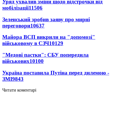
Уряд ухвалив зміни щодо відстрочки від
мобілізації
11506
Зеленський зробив заяву про мирні
переговори
10637
Майора ВСП викрили на "допомозі"
військовому в СЗЧ
10129
"Медові пастки": СБУ попередила
військових
10100
Україна поставила Путіна перед дилемою -
ЗМІ
9843
Читати коментарі