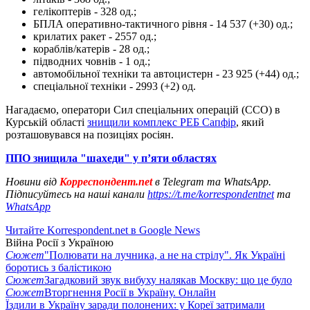
гелікоптерів - 328 од.;
БПЛА оперативно-тактичного рівня - 14 537 (+30) од.;
крилатих ракет - 2557 од.;
кораблів/катерів - 28 од.;
підводних човнів - 1 од.;
автомобільної техніки та автоцистерн - 23 925 (+44) од.;
спеціальної техніки - 2993 (+2) од.
Нагадаємо, оператори Сил спеціальних операцій (ССО) в
Курській області
знищили комплекс РЕБ Сапфір
, який
розташовувався на позиціях росіян.
ППО знищила "шахеди" у п’яти областях
Новини від
Корреспондент.net
в Telegram та WhatsApp.
Підписуйтесь на наші канали
https://t.me/korrespondentnet
та
WhatsApp
Читайте Korrespondent.net в Google News
Війна Росії з Україною
Сюжет
"Полювати на лучника, а не на стрілу". Як Україні
боротись з балістикою
Сюжет
Загадковий звук вибуху налякав Москву: що це було
Сюжет
Вторгнення Росії в Україну. Онлайн
Їздили в Україну заради полонених: у Кореї затримали