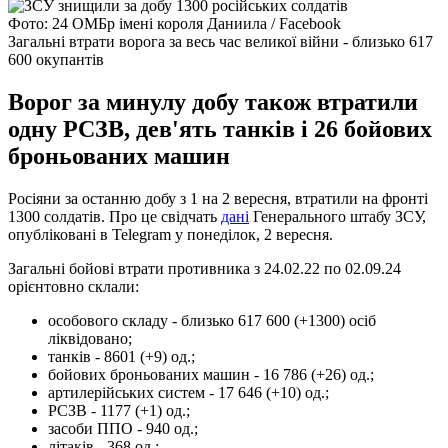
Фото: 24 ОМБр імені короля Даниила / Facebook
Загальні втрати ворога за весь час великої війни - близько 617
600 окупантів
Ворог за минулу добу також втратили
одну РСЗВ, дев'ять танків і 26 бойових
броньованих машин
Росіяни за останню добу з 1 на 2 вересня, втратили на фронті
1300 солдатів. Про це свідчать
дані
Генерального штабу ЗСУ,
опубліковані в Telegram у понеділок, 2 вересня.
Загальні бойові втрати противника з 24.02.22 по 02.09.24
орієнтовно склали:
особового складу - близько 617 600 (+1300) осіб
ліквідовано;
танків - 8601 (+9) од.;
бойових броньованих машин - 16 786 (+26) од.;
артилерійських систем - 17 646 (+10) од.;
РСЗВ - 1177 (+1) од.;
засоби ППО - 940 од.;
літаків - 368 од.;