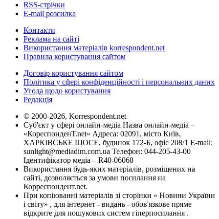
RSS-стрічки
E-mail розсилка
Контакти
Реклама на сайті
Використання матеріалів korrespondent.net
Правила користування сайтом
Договір користування сайтом
Політика у сфері конфіденційності і персональних даних
Угода щодо користування
Редакція
© 2000-2026, Korrespondent.net
Суб'єкт у сфері онлайн-медіа Назва онлайн-медіа –
«КореспонденТ.net» Адреса: 02091, місто Київ,
ХАРКІВСЬКЕ ШОСЕ, будинок 172-Б, офіс 208/1 E-mail:
sunlight@mediadim.com.ua
Телефон: 044-205-43-00
Ідентифікатор медіа – R40-06068
Використання будь-яких матеріалів, розміщених на
сайті, дозволяється за умови посилання на
Корреспондент.net.
При копіюванні матеріалів зі сторінки « Новини України
і світу» , для інтернет - видань - обов'язкове пряме
відкрите для пошукових систем гіперпосилання .