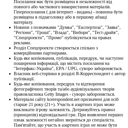
Посилання має бути розміщена в незалежності від
повного або часткового використання матеріалів.
Гіперпосилання ( для інтернет - видань) - повинна бути
розміщена в підзаголовку або в першому абзаці
матеріалу.
Новини з позначками "Думка", "Експертиза", "Заява",
"Регіони", "Гроші", "Влада", "Вибори", "Тест-драйв",
"Спецпроекти", "Промо" публікуються на правах
реклами.
Розділ Спецпроекти створюється спільно з
комерційними партнерами.
Будь яке копіювання, публікація, передрук, чи наступне
поширення інформації, що містить посилання на
"Інтерфакс-Україна", EPA / UPG, суворо забороняється.
Власник веб-сторінки в розділі Я-Корреспондент є автор
публікації.
Будь-яке копіювання, передрук та відтворення
фотографічних творів та/або аудіовізуальних творів
правовласника Getty Images - суворо забороняється.
Матеріали сайту korrespondent.net призначені для осіб
старше 21 року (21+). Участь в азартних іграх може
викликати ігрову залежність. Дотримуйтесь правил
(принципів) відповідальної гри. При виявленні перших
ознак залежності негайно зверніться до спеціаліста.
Пам'ятайте, що участь в азартних іграх не може бути