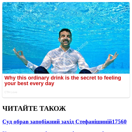
ЧИТАЙТЕ ТАКОЖ
Суд обрав запобіжний захід Стефанішиній
17560