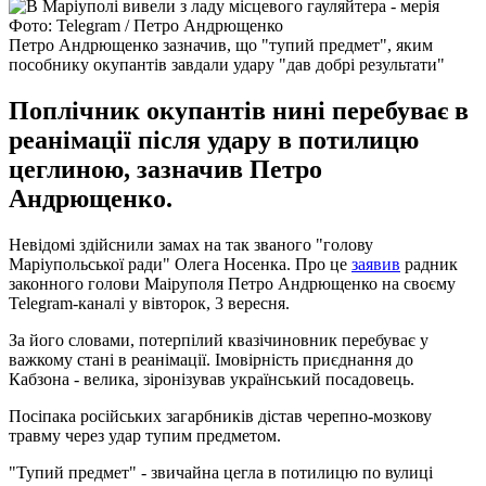
Фото: Telegram / Петро Андрющенко
Петро Андрющенко зазначив, що "тупий предмет", яким
пособнику окупантів завдали удару "дав добрі результати"
Поплічник окупантів нині перебуває в
реанімації після удару в потилицю
цеглиною, зазначив Петро
Андрющенко.
Невідомі здійснили замах на так званого "голову
Маріупольської ради" Олега Носенка. Про це
заявив
радник
законного голови Маіруполя Петро Андрющенко на своєму
Telegram-каналі у вівторок, 3 вересня.
За його словами, потерпілий квазічиновник перебуває у
важкому стані в реанімації. Імовірність приєднання до
Кабзона - велика, зіронізував український посадовець.
Посіпака російських загарбників дістав черепно-мозкову
травму через удар тупим предметом.
"Тупий предмет" - звичайна цегла в потилицю по вулиці