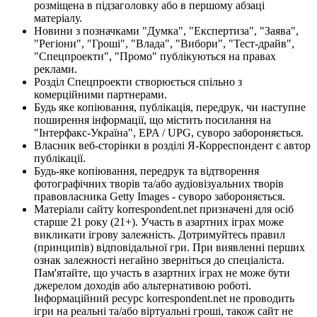
розміщена в підзаголовку або в першому абзаці
матеріалу.
Новини з позначками "Думка", "Експертиза", "Заява",
"Регіони", "Гроші", "Влада", "Вибори", "Тест-драйв",
"Спецпроекти", "Промо" публікуються на правах
реклами.
Розділ Спецпроекти створюється спільно з
комерційними партнерами.
Будь яке копіювання, публікація, передрук, чи наступне
поширення інформації, що містить посилання на
"Інтерфакс-Україна", EPA / UPG, суворо забороняється.
Власник веб-сторінки в розділі Я-Корреспондент є автор
публікації.
Будь-яке копіювання, передрук та відтворення
фотографічних творів та/або аудіовізуальних творів
правовласника Getty Images - суворо забороняється.
Матеріали сайту korrespondent.net призначені для осіб
старше 21 року (21+). Участь в азартних іграх може
викликати ігрову залежність. Дотримуйтесь правил
(принципів) відповідальної гри. При виявленні перших
ознак залежності негайно зверніться до спеціаліста.
Пам'ятайте, що участь в азартних іграх не може бути
джерелом доходів або альтернативою роботі.
Інформаційний ресурс korrespondent.net не проводить
ігри на реальні та/або віртуальні гроші, також сайт не