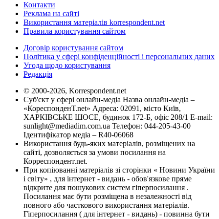
Контакти
Реклама на сайті
Використання матеріалів korrespondent.net
Правила користування сайтом
Договір користування сайтом
Політика у сфері конфіденційності і персональних даних
Угода щодо користування
Редакція
© 2000-2026, Korrespondent.net
Суб'єкт у сфері онлайн-медіа Назва онлайн-медіа –
«КореспонденТ.net» Адреса: 02091, місто Київ,
ХАРКІВСЬКЕ ШОСЕ, будинок 172-Б, офіс 208/1 E-mail:
sunlight@mediadim.com.ua
Телефон: 044-205-43-00
Ідентифікатор медіа – R40-06068
Використання будь-яких матеріалів, розміщених на
сайті, дозволяється за умови посилання на
Корреспондент.net.
При копіюванні матеріалів зі сторінки « Новини України
і світу» , для інтернет - видань - обов'язкове пряме
відкрите для пошукових систем гіперпосилання .
Посилання має бути розміщена в незалежності від
повного або часткового використання матеріалів.
Гіперпосилання ( для інтернет - видань) - повинна бути