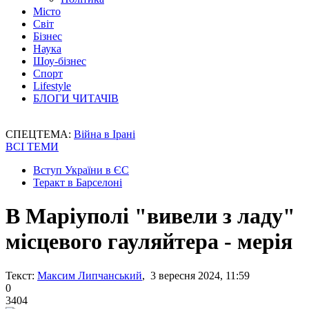
Місто
Світ
Бізнес
Наука
Шоу-бізнес
Спорт
Lifestyle
БЛОГИ ЧИТАЧІВ
СПЕЦТЕМА:
Війна в Ірані
ВСІ ТЕМИ
Вступ України в ЄС
Теракт в Барселоні
В Маріуполі "вивели з ладу"
місцевого гауляйтера - мерія
Текст:
Максим Липчанський
, 3 вересня 2024, 11:59
0
3404