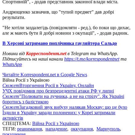
Спортивній", - додав представник законної влади міста.
Андрющенко зазначив, що "тупий предмет" дав добрі
результати.
"Не хотіли заздалегідь (повідомляти - ред.), бо поки що дихає,
але ж мають бути й добрі новини з окупації", - додав радник.
В Херсоні затримано поплічника гауляйтера Сальдо
Новини від
Корреспондент.net
в Telegram та WhatsApp.
Підписуйтесь на наші канали
https://t.me/korrespondentnet
та
WhatsApp
Читайте Korrespondent.net в Google News
Війна Росії з Україною
Сюжет
Вторгнення Росії в Україну. Онлайн
УЧХ повідомив про безпрецедентні атаки РФ у липні
Сюжет
"Полювати на лучника, а не на стрілу". Як Україні
боротись з балістикою
Сюжет
Загадковий звук вибуху налякав Москву: що це було
Їздили в Україну заради полонених: у Кореї затримали
активістів
СПЕЦТЕМА:
Війна Росії з Україною
ТЕГИ:
реанимация
,
нападение
,
оккупация
,
Мариуполь
,
покушение