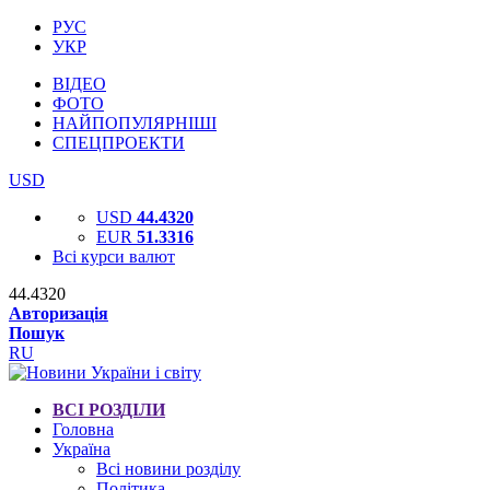
РУС
УКР
ВІДЕО
ФОТО
НАЙПОПУЛЯРНІШІ
СПЕЦПРОЕКТИ
USD
USD
44.4320
EUR
51.3316
Всі курси валют
44.4320
Авторизація
Пошук
RU
ВСІ РОЗДІЛИ
Головна
Україна
Всі новини розділу
Політика