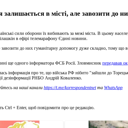
залишається в місті, але завозити до н
раїнські сили оборони їх вибивають за межі міста. В цьому насе
Філашкін в ефірі телемарафону Єдині новини.
е завозити до них гуманітарну допомогу дуже складно, тому що во
чині ще одного інформатора ФСБ Росії. Зловмисник
передавав ок
ь інформація про те, що війська РФ нібито "зайшли до Торецька"
дії дезінформації РНБО Андрій Коваленко.
уйтесь на наші канали
https://t.me/korrespondentnet
та
WhatsApp
ь Ctrl + Enter, щоб повідомити про це редакцію.