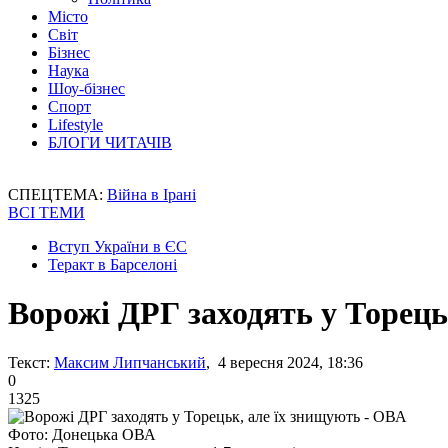
Місто
Світ
Бізнес
Наука
Шоу-бізнес
Спорт
Lifestyle
БЛОГИ ЧИТАЧІВ
СПЕЦТЕМА:
Війна в Ірані
ВСІ ТЕМИ
Вступ України в ЄС
Теракт в Барселоні
Ворожі ДРГ заходять у Торець
Текст:
Максим Липчанський
, 4 вересня 2024, 18:36
0
1325
Фото: Донецька ОВА