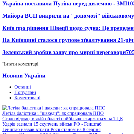
Україна поставила Путіна перед дилемою - ЗМІ
10
Майора ВСП викрили на "допомозі" військовому
Київ про рішення Швеції щодо судна: Це прецеден
На Київщині сталося групове зґвалтування 21-річ
Зеленський зробив заяву про мирні переговори
70
Читати коментарі
Новини України
Останні
Популярні
Коментовані
Летіла балістика і "шахеди": як спрацювала ППО
Стало відомо, в якій області найбільше скаржаться на ТЦК
Ударів зазнали 15 скупчень військ РФ - Генштаб
Генштаб назвав втрати Росії станом на 8 серпня