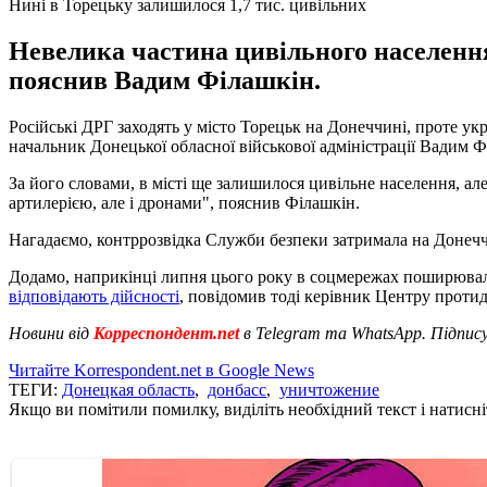
Нині в Торецьку залишилося 1,7 тис. цивільних
Невелика частина цивільного населення 
пояснив Вадим Філашкін.
Російські ДРГ заходять у місто Торецьк на Донеччині, проте ук
начальник Донецької обласної військової адміністрації Вадим 
За його словами, в місті ще залишилося цивільне населення, ал
артилерією, але і дронами", пояснив Філашкін.
Нагадаємо, контррозвідка Служби безпеки затримала на Донеч
Додамо, наприкінці липня цього року в соцмережах поширювалас
відповідають дійсності
, повідомив тоді керівник Центру проти
Новини від
Корреспондент.net
в Telegram та WhatsApp. Підпис
Читайте Korrespondent.net в Google News
ТЕГИ:
Донецкая область
,
донбасс
,
уничтожение
Якщо ви помітили помилку, виділіть необхідний текст і натисніт