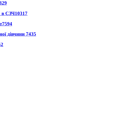
329
 в СЗЧ
10317
т
7594
ної дівчини
7435
52