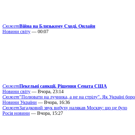
Сюжет
Війна на Близькому Сході. Онлайн
Новини світу
— 00:07
Сюжет
Пекельні санкції. Рішення Сената США
Новини світу
— Вчора, 23:14
Сюжет
"Полювати на лучника, а не на стрілу". Як Україні бор
Новини України
— Вчора, 16:36
Сюжет
Загадковий звук вибуху налякав Москву: що це було
Росія новини
— Вчора, 15:27