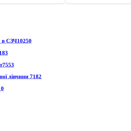
 в СЗЧ
10250
183
т
7553
ної дівчини
7182
10