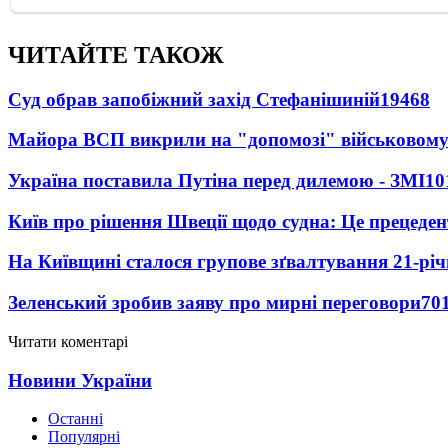
ЧИТАЙТЕ ТАКОЖ
Суд обрав запобіжний захід Стефанішиній
19468
Майора ВСП викрили на "допомозі" військовому
Україна поставила Путіна перед дилемою - ЗМІ
10
Київ про рішення Швеції щодо судна: Це прецеден
На Київщині сталося групове зґвалтування 21-річ
Зеленський зробив заяву про мирні переговори
70
Читати коментарі
Новини України
Останні
Популярні