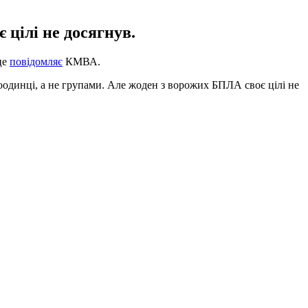
 цілі не досягнув.
це
повідомляє
КМВА.
оодинці, а не групами. Але жоден з ворожих БПЛА своє цілі не