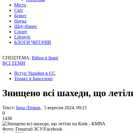
Місто
Світ
Бізнес
Наука
Шоу-бізнес
Спорт
Lifestyle
БЛОГИ ЧИТАЧІВ
СПЕЦТЕМА:
Війна в Ірані
ВСІ ТЕМИ
Вступ України в ЄС
Теракт в Барселоні
Знищено всі шахеди, що летіл
Текст:
Інна Літвин
, 5 вересня 2024, 09:21
0
1438
Фото: Генштаб ЗСУ/Facebook