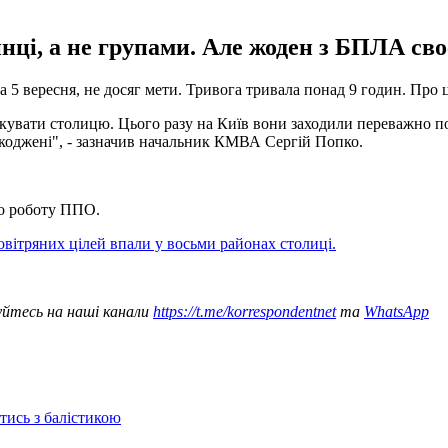
ці, а не групами. Але жоден з БПЛА своє
 5 вересня, не досяг мети. Тривога тривала понад 9 годин. Про 
акувати столицю. Цього разу на Київ вони заходили переважно п
ешкоджені", - зазначив начальник КМВА Сергій Попко.
ро роботу ППО.
овітряних цілей впали у восьми районах столиці.
уйтесь на наші канали
https://t.me/korrespondentnet
та
WhatsApp
отись з балістикою