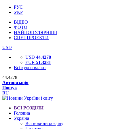
РУС
УКР
ВІДЕО
ФОТО
НАЙПОПУЛЯРНІШІ
СПЕЦПРОЕКТИ
USD
USD
44.4278
EUR
51.3281
Всі курси валют
44.4278
Авторизація
Пошук
RU
ВСІ РОЗДІЛИ
Головна
Україна
Всі новини розділу
Політика