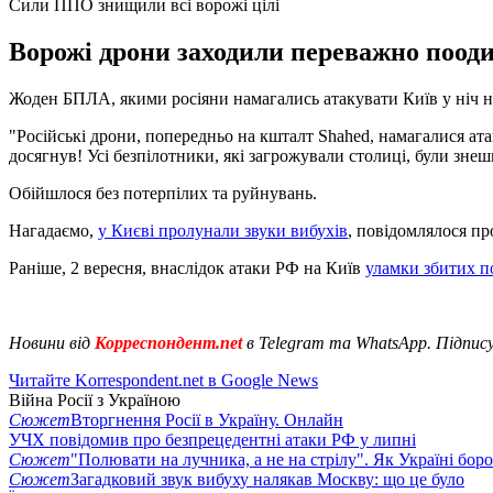
Сили ППО знищили всі ворожі цілі
Ворожі дрони заходили переважно поодин
Жоден БПЛА, якими росіяни намагались атакувати Київ у ніч на
"Російські дрони, попередньо на кшталт Shahed, намагалися ат
досягнув! Усі безпілотники, які загрожували столиці, були зн
Обійшлося без потерпілих та руйнувань.
Нагадаємо,
у Києві пролунали звуки вибухів
, повідомлялося п
Раніше, 2 вересня, внаслідок атаки РФ на Київ
уламки збитих п
Новини від
Корреспондент.net
в Telegram та WhatsApp. Підпис
Читайте Korrespondent.net в Google News
Війна Росії з Україною
Сюжет
Вторгнення Росії в Україну. Онлайн
УЧХ повідомив про безпрецедентні атаки РФ у липні
Сюжет
"Полювати на лучника, а не на стрілу". Як Україні бор
Сюжет
Загадковий звук вибуху налякав Москву: що це було