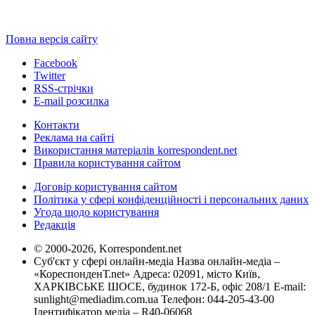
Повна версія сайту
Facebook
Twitter
RSS-стрічки
E-mail розсилка
Контакти
Реклама на сайті
Використання матеріалів korrespondent.net
Правила користування сайтом
Договір користування сайтом
Політика у сфері конфіденційності і персональних даних
Угода щодо користування
Редакція
© 2000-2026, Korrespondent.net
Суб'єкт у сфері онлайн-медіа Назва онлайн-медіа –
«КореспонденТ.net» Адреса: 02091, місто Київ,
ХАРКІВСЬКЕ ШОСЕ, будинок 172-Б, офіс 208/1 E-mail:
sunlight@mediadim.com.ua
Телефон: 044-205-43-00
Ідентифікатор медіа – R40-06068