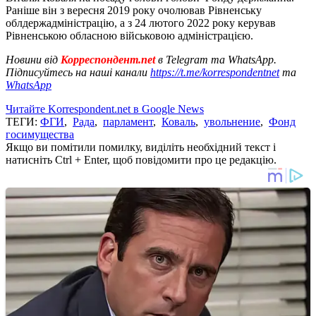
Раніше він з вересня 2019 року очолював Рівненську
облдержадміністрацію, а з 24 лютого 2022 року керував
Рівненською обласною військовою адміністрацією.
Новини від
Корреспондент.net
в Telegram та WhatsApp.
Підписуйтесь на наші канали
https://t.me/korrespondentnet
та
WhatsApp
Читайте Korrespondent.net в Google News
ТЕГИ:
ФГИ
,
Рада
,
парламент
,
Коваль
,
увольнение
,
Фонд
госимущества
Якщо ви помітили помилку, виділіть необхідний текст і
натисніть Ctrl + Enter, щоб повідомити про це редакцію.