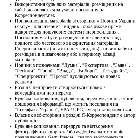
Використання будь-яких матеріалів, розміщених на
сайті, дозволяється за умови посилання на
Корреспондент.net.
При копіюванні матеріалів зі сторінки « Новини України
і світу» , для інтернет - видань - обов'язкове пряме
відкрите для пошукових систем гіперпосилання .
Посилання має бути розміщена в незалежності від
повного або часткового використання матеріалів.
Гіперпосилання ( для інтернет - видань) - повинна бути
розміщена в підзаголовку або в першому абзаці
матеріалу.
Новини з позначками "Думка", "Експертиза", "Заява",
"Регіони", "Гроші", "Влада", "Вибори", "Тест-драйв",
"Спецпроекти", "Промо" публікуються на правах
реклами.
Розділ Спецпроекти створюється спільно з
комерційними партнерами.
Будь яке копіювання, публікація, передрук, чи наступне
поширення інформації, що містить посилання на
"Інтерфакс-Україна", EPA / UPG, суворо забороняється.
Власник веб-сторінки в розділі Я-Корреспондент є автор
публікації.
Будь-яке копіювання, передрук та відтворення
фотографічних творів та/або аудіовізуальних творів
правовласника Getty Images - суворо забороняється.