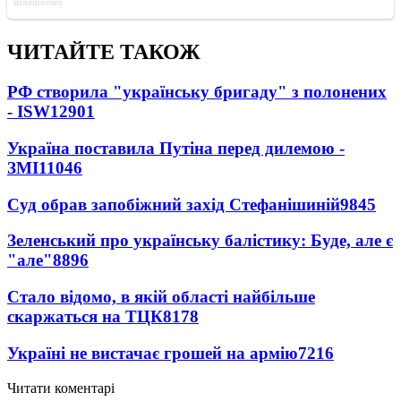
ЧИТАЙТЕ ТАКОЖ
РФ створила "українську бригаду" з полонених
- ISW
12901
Україна поставила Путіна перед дилемою -
ЗМІ
11046
Суд обрав запобіжний захід Стефанішиній
9845
Зеленський про українську балістику: Буде, але є
"але"
8896
Стало відомо, в якій області найбільше
скаржаться на ТЦК
8178
Україні не вистачає грошей на армію
7216
Читати коментарі