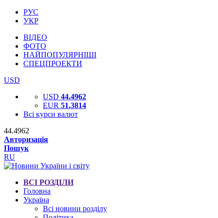
РУС
УКР
ВІДЕО
ФОТО
НАЙПОПУЛЯРНІШІ
СПЕЦПРОЕКТИ
USD
USD
44.4962
EUR
51.3814
Всі курси валют
44.4962
Авторизація
Пошук
RU
ВСІ РОЗДІЛИ
Головна
Україна
Всі новини розділу
Політика