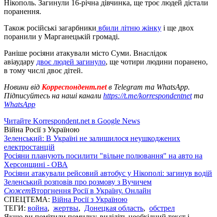
Нікополь. Загинули 16-річна дівчинка, ще троє людей дістали
поранення.
Також російські загарбники
вбили літню жінку
і ще двох
поранили у Марганецькій громаді.
Раніше росіяни атакували місто Суми. Внаслідок
авіаудару
двоє людей загинуло
, ще чотири людини поранено,
в тому числі двоє дітей.
Новини від
Корреспондент.net
в Telegram та WhatsApp.
Підписуйтесь на наші канали
https://t.me/korrespondentnet
та
WhatsApp
Читайте Korrespondent.net в Google News
Війна Росії з Україною
Зеленський: В Україні не залишилося неушкоджених
електростанцій
Росіяни планують посилити "вільне полювання" на авто на
Херсонщині - ОВА
Росіяни атакували рейсовий автобус у Нікополі: загинув водій
Зеленський розповів про розмову з Вучичем
Сюжет
Вторгнення Росії в Україну. Онлайн
СПЕЦТЕМА:
Війна Росії з Україною
ТЕГИ:
война
,
жертвы
,
Донецкая область
,
обстрел
Якщо ви помітили помилку, виділіть необхідний текст і