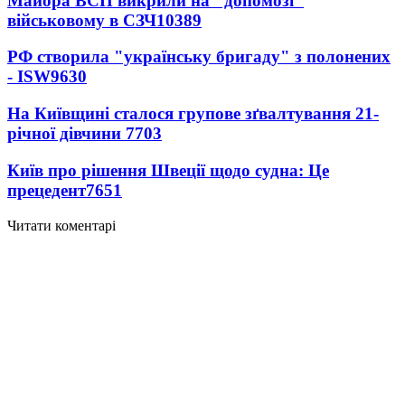
Майора ВСП викрили на "допомозі"
військовому в СЗЧ
10389
РФ створила "українську бригаду" з полонених
- ISW
9630
На Київщині сталося групове зґвалтування 21-
річної дівчини
7703
Київ про рішення Швеції щодо судна: Це
прецедент
7651
Читати коментарі