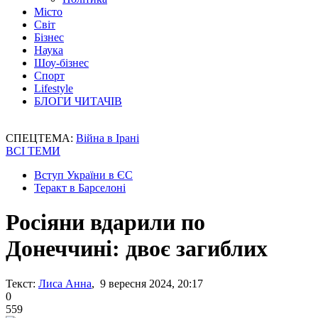
Місто
Світ
Бізнес
Наука
Шоу-бізнес
Спорт
Lifestyle
БЛОГИ ЧИТАЧІВ
СПЕЦТЕМА:
Війна в Ірані
ВСІ ТЕМИ
Вступ України в ЄС
Теракт в Барселоні
Росіяни вдарили по
Донеччині: двоє загиблих
Текст:
Лиса Анна
, 9 вересня 2024, 20:17
0
559