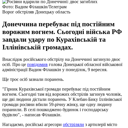
Фото: Вадим Філашкін/Телеграм
Ворог обстріляв Донецьку область
Донеччина перебуває під постійним
ворожим вогнем. Сьогодні війська РФ
завдали удару по Курахівській та
Іллінівській громадах.
Внаслідок російського обстрілу на Донеччині загинуло двоє
осіб. Про це
повідомив
голова Донецької обласної військової
адміністрації Вадим Філашкін у понеділок, 9 вересня.
Ще троє осіб зазнали поранень.
"Гірник Курахівської громади перебуває під постійним
вогнем. Сьогодні там від ворожих обстрілів загинув чоловік,
ще дві людини дістали поранень. У Клебан-Бику Іллінівської
громади росіяни вбили 59-річну жінку, ще одну людину
поранили. В селі пошкоджено будинок і господарську
будівлю", - написав Філашкін.
Нагадаємо, російські агресори
обстріляли
з артилерії місто