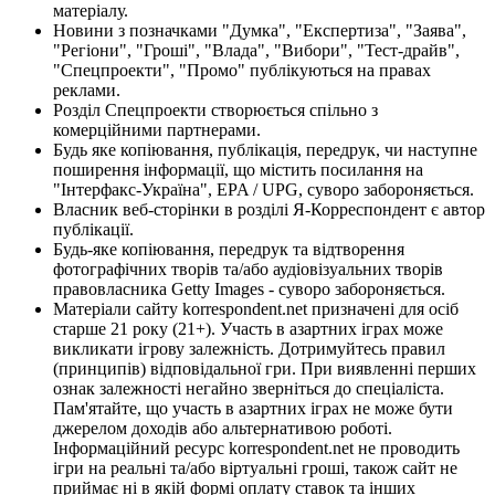
матеріалу.
Новини з позначками "Думка", "Експертиза", "Заява",
"Регіони", "Гроші", "Влада", "Вибори", "Тест-драйв",
"Спецпроекти", "Промо" публікуються на правах
реклами.
Розділ Спецпроекти створюється спільно з
комерційними партнерами.
Будь яке копіювання, публікація, передрук, чи наступне
поширення інформації, що містить посилання на
"Інтерфакс-Україна", EPA / UPG, суворо забороняється.
Власник веб-сторінки в розділі Я-Корреспондент є автор
публікації.
Будь-яке копіювання, передрук та відтворення
фотографічних творів та/або аудіовізуальних творів
правовласника Getty Images - суворо забороняється.
Матеріали сайту korrespondent.net призначені для осіб
старше 21 року (21+). Участь в азартних іграх може
викликати ігрову залежність. Дотримуйтесь правил
(принципів) відповідальної гри. При виявленні перших
ознак залежності негайно зверніться до спеціаліста.
Пам'ятайте, що участь в азартних іграх не може бути
джерелом доходів або альтернативою роботі.
Інформаційний ресурс korrespondent.net не проводить
ігри на реальні та/або віртуальні гроші, також сайт не
приймає ні в якій формі оплату ставок та інших