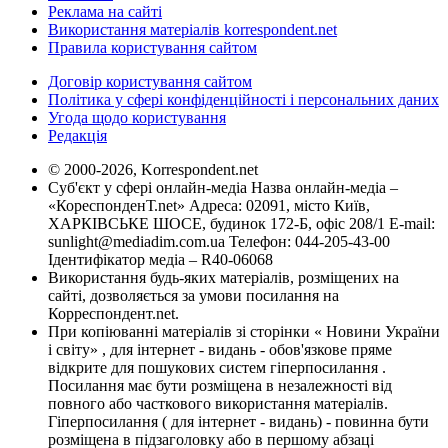
Реклама на сайті
Використання матеріалів korrespondent.net
Правила користування сайтом
Договір користування сайтом
Політика у сфері конфіденційності і персональних даних
Угода щодо користування
Редакція
© 2000-2026, Korrespondent.net
Суб'єкт у сфері онлайн-медіа Назва онлайн-медіа –
«КореспонденТ.net» Адреса: 02091, місто Київ,
ХАРКІВСЬКЕ ШОСЕ, будинок 172-Б, офіс 208/1 E-mail:
sunlight@mediadim.com.ua
Телефон: 044-205-43-00
Ідентифікатор медіа – R40-06068
Використання будь-яких матеріалів, розміщених на
сайті, дозволяється за умови посилання на
Корреспондент.net.
При копіюванні матеріалів зі сторінки « Новини України
і світу» , для інтернет - видань - обов'язкове пряме
відкрите для пошукових систем гіперпосилання .
Посилання має бути розміщена в незалежності від
повного або часткового використання матеріалів.
Гіперпосилання ( для інтернет - видань) - повинна бути
розміщена в підзаголовку або в першому абзаці