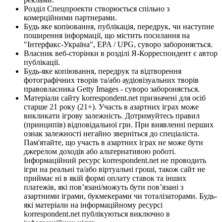
Розділ Спецпроекти створюється спільно з
комерційними партнерами.
Будь яке копіювання, публікація, передрук, чи наступне
поширення інформації, що містить посилання на
"Інтерфакс-Україна", EPA / UPG, суворо забороняється.
Власник веб-сторінки в розділі Я-Корреспондент є автор
публікації.
Будь-яке копіювання, передрук та відтворення
фотографічних творів та/або аудіовізуальних творів
правовласника Getty Images - суворо забороняється.
Матеріали сайту korrespondent.net призначені для осіб
старше 21 року (21+). Участь в азартних іграх може
викликати ігрову залежність. Дотримуйтесь правил
(принципів) відповідальної гри. При виявленні перших
ознак залежності негайно зверніться до спеціаліста.
Пам'ятайте, що участь в азартних іграх не може бути
джерелом доходів або альтернативою роботі.
Інформаційний ресурс korrespondent.net не проводить
ігри на реальні та/або віртуальні гроші, також сайт не
приймає ні в якій формі оплату ставок та інших
платежів, які пов’язані/можуть бути пов’язані з
азартними іграми, букмекерами чи тоталізаторами. Будь-
які матеріали на інформаційному ресурсі
korrespondent.net публікуються виключно в