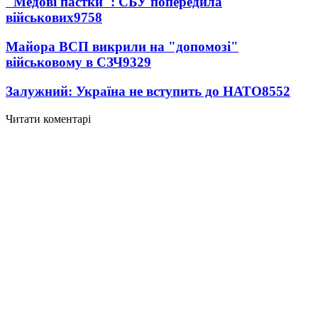
"Медові пастки": СБУ попередила
військових
9758
Майора ВСП викрили на "допомозі"
військовому в СЗЧ
9329
Залужний: Україна не вступить до НАТО
8552
Читати коментарі