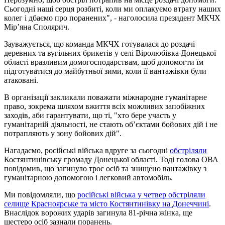
Сьогодні наші серця розбиті, коли ми оплакуємо втрату наших
колег і дбаємо про поранених", - наголосила президент МКЧХ
Мір’яна Сполярич.
Зауважується, що команда МКЧХ готувалася до роздачі
деревних та вугільних брикетів у селі Віролюбівка Донецької
області вразливим домогосподарствам, щоб допомогти їм
підготуватися до майбутньої зими, коли її вантажівки були
атаковані.
В організації закликали поважати міжнародне гуманітарне
право, зокрема шляхом вжиття всіх можливих запобіжних
заходів, аби гарантувати, що ті, "хто бере участь у
гуманітарній діяльності, не стають об’єктами бойових дій і не
потрапляють у зону бойових дій".
Нагадаємо, російські війська вдруге за сьогодні
обстріляли
Костянтинівську громаду Донецької області. Тоді голова ОВА
повідомив, що загинуло троє осіб та знищено вантажівку з
гуманітарною допомогою і легковий автомобіль.
Ми повідомляли, що
російські війська у четвер обстріляли
селище Красноярське та місто Костянтинівку на Донеччині
.
Внаслідок ворожих ударів загинула 81-річна жінка, ще
шестеро осіб зазнали поранень.