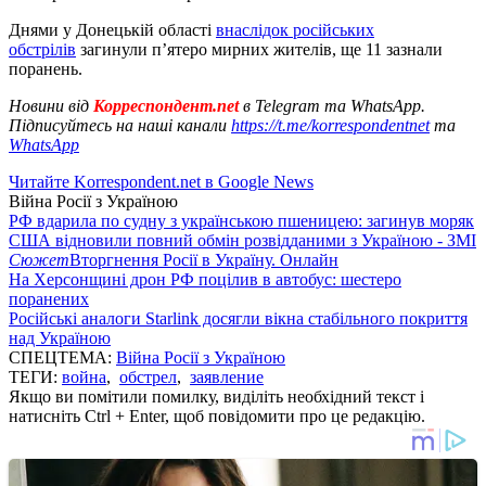
Днями у Донецькій області
внаслідок російських
обстрілів
загинули п’ятеро мирних жителів, ще 11 зазнали
поранень.
Новини від
Корреспондент.net
в Telegram та WhatsApp.
Підписуйтесь на наші канали
https://t.me/korrespondentnet
та
WhatsApp
Читайте Korrespondent.net в Google News
Війна Росії з Україною
РФ вдарила по судну з українською пшеницею: загинув моряк
США відновили повний обмін розвідданими з Україною - ЗМІ
Сюжет
Вторгнення Росії в Україну. Онлайн
На Херсонщині дрон РФ поцілив в автобус: шестеро
поранених
Російські аналоги Starlink досягли вікна стабільного покриття
над Україною
СПЕЦТЕМА:
Війна Росії з Україною
ТЕГИ:
война
,
обстрел
,
заявление
Якщо ви помітили помилку, виділіть необхідний текст і
натисніть Ctrl + Enter, щоб повідомити про це редакцію.