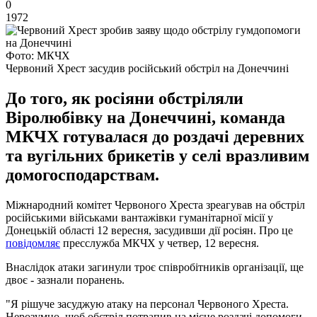
0
1972
Фото: МКЧХ
Червоний Хрест засудив російський обстріл на Донеччині
До того, як росіяни обстріляли
Віролюбівку на Донеччині, команда
МКЧХ готувалася до роздачі деревних
та вугільних брикетів у селі вразливим
домогосподарствам.
Міжнародний комітет Червоного Хреста зреагував на обстріл
російськими військами вантажівки гуманітарної місії у
Донецькій області 12 вересня, засудивши дії росіян. Про це
повідомляє
пресслужба МКЧХ у четвер, 12 вересня.
Внаслідок атаки загинули троє співробітників організації, ще
двоє - зазнали поранень.
"Я рішуче засуджую атаку на персонал Червоного Хреста.
Нерозумно, щоб обстріл потрапив на місце роздачі допомоги.