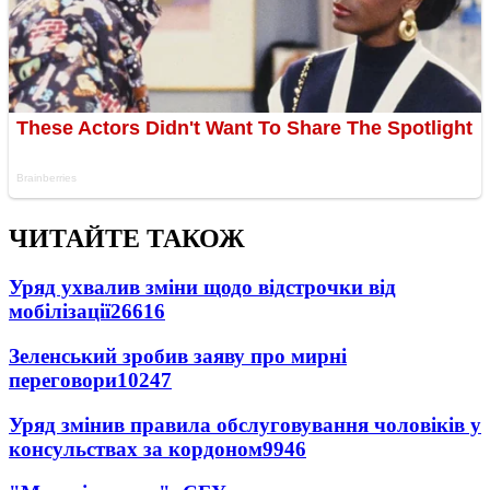
ЧИТАЙТЕ ТАКОЖ
Уряд ухвалив зміни щодо відстрочки від
мобілізації
26616
Зеленський зробив заяву про мирні
переговори
10247
Уряд змінив правила обслуговування чоловіків у
консульствах за кордоном
9946