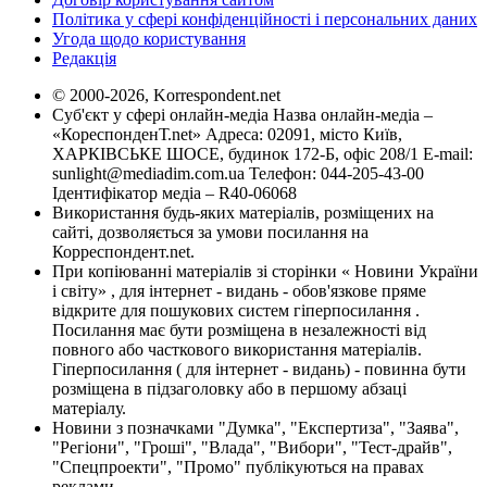
Політика у сфері конфіденційності і персональних даних
Угода щодо користування
Редакція
© 2000-2026, Korrespondent.net
Суб'єкт у сфері онлайн-медіа Назва онлайн-медіа –
«КореспонденТ.net» Адреса: 02091, місто Київ,
ХАРКІВСЬКЕ ШОСЕ, будинок 172-Б, офіс 208/1 E-mail:
sunlight@mediadim.com.ua
Телефон: 044-205-43-00
Ідентифікатор медіа – R40-06068
Використання будь-яких матеріалів, розміщених на
сайті, дозволяється за умови посилання на
Корреспондент.net.
При копіюванні матеріалів зі сторінки « Новини України
і світу» , для інтернет - видань - обов'язкове пряме
відкрите для пошукових систем гіперпосилання .
Посилання має бути розміщена в незалежності від
повного або часткового використання матеріалів.
Гіперпосилання ( для інтернет - видань) - повинна бути
розміщена в підзаголовку або в першому абзаці
матеріалу.
Новини з позначками "Думка", "Експертиза", "Заява",
"Регіони", "Гроші", "Влада", "Вибори", "Тест-драйв",
"Спецпроекти", "Промо" публікуються на правах
реклами.