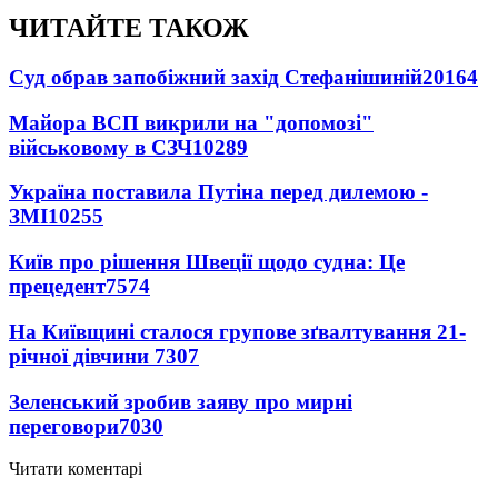
ЧИТАЙТЕ ТАКОЖ
Суд обрав запобіжний захід Стефанішиній
20164
Майора ВСП викрили на "допомозі"
військовому в СЗЧ
10289
Україна поставила Путіна перед дилемою -
ЗМІ
10255
Київ про рішення Швеції щодо судна: Це
прецедент
7574
На Київщині сталося групове зґвалтування 21-
річної дівчини
7307
Зеленський зробив заяву про мирні
переговори
7030
Читати коментарі