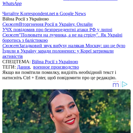
WhatsApp
Читайте Korrespondent.net в Google News
Війна Росії з Україною
Сюжет
Вторгнення Росії в Україну. Онлайн
УЧХ повідомив про безпрецедентні атаки РФ у липні
Сюжет
"Полювати на лучника, а не на стрілу". Як Україні
боротись з балістикою
Сюжет
Загадковий звук вибуху налякав Москву: що це було
Їздили в Україну заради полонених: у Кореї затримали
активістів
СПЕЦТЕМА:
Війна Росії з Україною
ТЕГИ:
Дания
,
военное производство
Якщо ви помітили помилку, виділіть необхідний текст і
натисніть Ctrl + Enter, щоб повідомити про це редакцію.