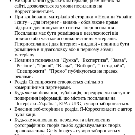
Використання будь-яких матеріалів, розміщених на
сайті, дозволяється за умови посилання на
Корреспондент.net.
При копіюванні матеріалів зі сторінки « Новини України
і світу» , для інтернет - видань - обов'язкове пряме
відкрите для пошукових систем гіперпосилання .
Посилання має бути розміщена в незалежності від
повного або часткового використання матеріалів.
Гіперпосилання ( для інтернет - видань) - повинна бути
розміщена в підзаголовку або в першому абзаці
матеріалу.
Новини з позначками "Думка", "Експертиза", "Заява",
"Регіони", "Гроші", "Влада", "Вибори", "Тест-драйв",
"Спецпроекти", "Промо" публікуються на правах
реклами.
Розділ Спецпроекти створюється спільно з
комерційними партнерами.
Будь яке копіювання, публікація, передрук, чи наступне
поширення інформації, що містить посилання на
"Інтерфакс-Україна", EPA / UPG, суворо забороняється.
Власник веб-сторінки в розділі Я-Корреспондент є автор
публікації.
Будь-яке копіювання, передрук та відтворення
фотографічних творів та/або аудіовізуальних творів
правовласника Getty Images - суворо забороняється.