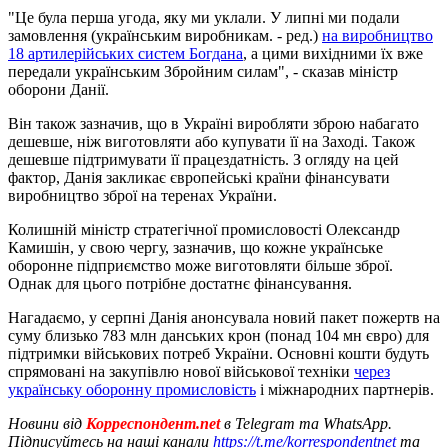
"Це була перша угода, яку ми уклали. У липні ми подали
замовлення (українським виробникам. - ред.)
на виробництво
18 артилерійських систем Богдана
, а цими вихідними їх вже
передали українським Збройним силам", - сказав міністр
оборони Данії.
Він також зазначив, що в Україні виробляти зброю набагато
дешевше, ніж виготовляти або купувати її на Заході. Також
дешевше підтримувати її працездатність. З огляду на цей
фактор, Данія закликає європейські країни фінансувати
виробництво зброї на теренах України.
Колишній міністр стратегічної промисловості Олександр
Камишін, у свою чергу, зазначив, що кожне українське
оборонне підприємство може виготовляти більше зброї.
Однак для цього потрібне достатнє фінансування.
Нагадаємо, у серпні Данія анонсувала новий пакет пожертв на
суму близько 783 млн данських крон (понад 104 мн євро) для
підтримки військових потреб України. Основні кошти будуть
спрямовані на закупівлю нової військової техніки
через
українську оборонну промисловість
і міжнародних партнерів.
Новини від
Корреспондент.net
в Telegram та WhatsApp.
Підписуйтесь на наші канали
https://t.me/korrespondentnet
та