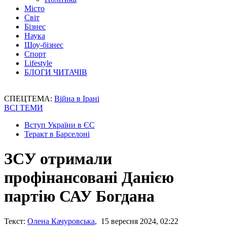
Місто
Світ
Бізнес
Наука
Шоу-бізнес
Спорт
Lifestyle
БЛОГИ ЧИТАЧІВ
СПЕЦТЕМА:
Війна в Ірані
ВСІ ТЕМИ
Вступ України в ЄС
Теракт в Барселоні
ЗСУ отримали
профінансовані Данією
партію САУ Богдана
Текст:
Олена Качуровська
, 15 вересня 2024, 02:22