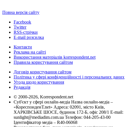
Повна версія сайту
Facebook
Twitter
RSS-стрічки
E-mail розсилка
Контакти
Реклама на сайті
Використання матеріалів korrespondent.net
Правила користування сайтом
Договір користування сайтом
Політика у сфері конфіденційності і персональних даних
Угода щодо користування
Редакція
© 2000-2026, Korrespondent.net
Суб'єкт у сфері онлайн-медіа Назва онлайн-медіа –
«КореспонденТ.net» Адреса: 02091, місто Київ,
ХАРКІВСЬКЕ ШОСЕ, будинок 172-Б, офіс 208/1 E-mail:
sunlight@mediadim.com.ua
Телефон: 044-205-43-00
Ідентифікатор медіа – R40-06068