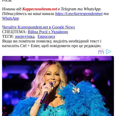
Росія.
Новини від
Корреспондент.net
в Telegram та WhatsApp.
Підписуйтесь на наші канали
https://t.me/korrespondentnet
та
WhatsApp
Читайте Korrespondent.net в Google News
СПЕЦТЕМА:
Війна Росії з Україною
ТЕГИ:
энергетика
,
Евросоюз
Якщо ви помітили помилку, виділіть необхідний текст і
натисніть Ctrl + Enter, щоб повідомити про це редакцію.