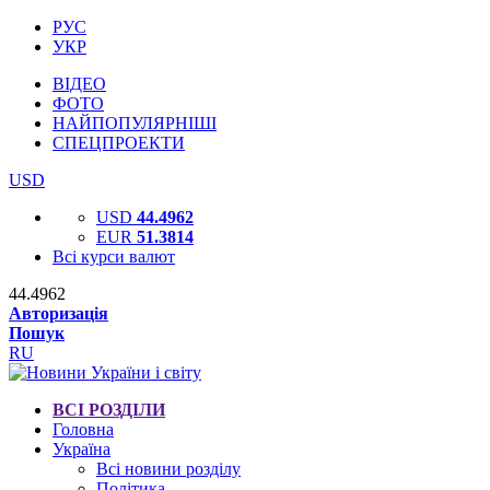
РУС
УКР
ВІДЕО
ФОТО
НАЙПОПУЛЯРНІШІ
СПЕЦПРОЕКТИ
USD
USD
44.4962
EUR
51.3814
Всі курси валют
44.4962
Авторизація
Пошук
RU
ВСІ РОЗДІЛИ
Головна
Україна
Всі новини розділу
Політика