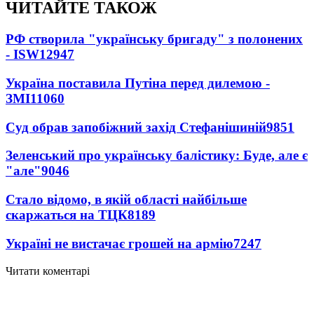
ЧИТАЙТЕ ТАКОЖ
РФ створила "українську бригаду" з полонених
- ISW
12947
Україна поставила Путіна перед дилемою -
ЗМІ
11060
Суд обрав запобіжний захід Стефанішиній
9851
Зеленський про українську балістику: Буде, але є
"але"
9046
Стало відомо, в якій області найбільше
скаржаться на ТЦК
8189
Україні не вистачає грошей на армію
7247
Читати коментарі