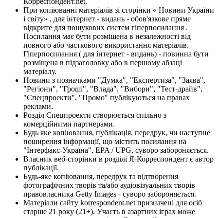
Корреспондент.net.
При копіюванні матеріалів зі сторінки « Новини України
і світу» , для інтернет - видань - обов'язкове пряме
відкрите для пошукових систем гіперпосилання .
Посилання має бути розміщена в незалежності від
повного або часткового використання матеріалів.
Гіперпосилання ( для інтернет - видань) - повинна бути
розміщена в підзаголовку або в першому абзаці
матеріалу.
Новини з позначками "Думка", "Експертиза", "Заява",
"Регіони", "Гроші", "Влада", "Вибори", "Тест-драйв",
"Спецпроекти", "Промо" публікуються на правах
реклами.
Розділ Спецпроекти створюється спільно з
комерційними партнерами.
Будь яке копіювання, публікація, передрук, чи наступне
поширення інформації, що містить посилання на
"Інтерфакс-Україна", EPA / UPG, суворо забороняється.
Власник веб-сторінки в розділі Я-Корреспондент є автор
публікації.
Будь-яке копіювання, передрук та відтворення
фотографічних творів та/або аудіовізуальних творів
правовласника Getty Images - суворо забороняється.
Матеріали сайту korrespondent.net призначені для осіб
старше 21 року (21+). Участь в азартних іграх може