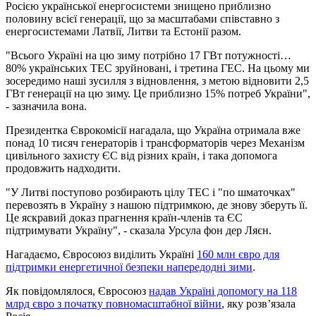
Росією української енергосистеми знищено приблизно
половину всієї генерації, що за масштабами співставно з
енергосистемами Латвії, Литви та Естонії разом.
"Всього Україні на цю зиму потрібно 17 ГВт потужності…
80% українських ТЕС зруйновані, і третина ГЕС. На цьому ми
зосередимо наші зусилля з відновлення, з метою відновити 2,5
ГВт генерації на цю зиму. Це приблизно 15% потреб України",
- зазначила вона.
Президентка Єврокомісії нагадала, що Україна отримала вже
понад 10 тисяч генераторів і трансформаторів через Механізм
цивільного захисту ЄС від різних країн, і така допомога
продовжить надходити.
"У Литві поступово розбирають цілу ТЕС і "по шматочках"
перевозять в Україну з нашою підтримкою, де знову зберуть її.
Це яскравий доказ прагнення країн-членів та ЄС
підтримувати Україну", - сказала Урсула фон дер Ляєн.
Нагадаємо, Євросоюз виділить Україні
160 млн євро для
підтримки енергетичної безпеки напередодні зими
.
Як повідомлялося, Євросоюз
надав Україні допомогу на 118
млрд євро з початку повномасштабної війни
, яку розв’язала