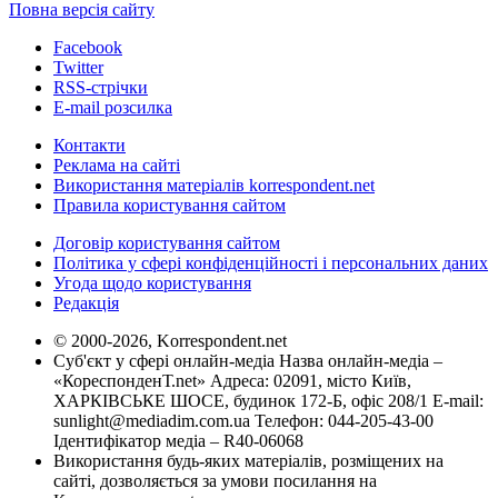
Повна версія сайту
Facebook
Twitter
RSS-стрічки
E-mail розсилка
Контакти
Реклама на сайті
Використання матеріалів korrespondent.net
Правила користування сайтом
Договір користування сайтом
Політика у сфері конфіденційності і персональних даних
Угода щодо користування
Редакція
© 2000-2026, Korrespondent.net
Суб'єкт у сфері онлайн-медіа Назва онлайн-медіа –
«КореспонденТ.net» Адреса: 02091, місто Київ,
ХАРКІВСЬКЕ ШОСЕ, будинок 172-Б, офіс 208/1 E-mail:
sunlight@mediadim.com.ua
Телефон: 044-205-43-00
Ідентифікатор медіа – R40-06068
Використання будь-яких матеріалів, розміщених на
сайті, дозволяється за умови посилання на