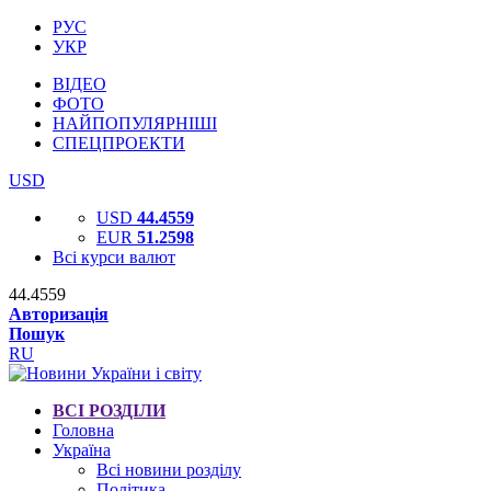
РУС
УКР
ВІДЕО
ФОТО
НАЙПОПУЛЯРНІШІ
СПЕЦПРОЕКТИ
USD
USD
44.4559
EUR
51.2598
Всі курси валют
44.4559
Авторизація
Пошук
RU
ВСІ РОЗДІЛИ
Головна
Україна
Всі новини розділу
Політика