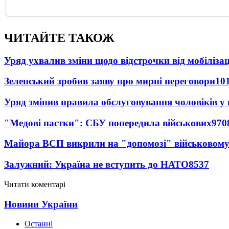
ЧИТАЙТЕ ТАКОЖ
Уряд ухвалив зміни щодо відстрочки від мобілізац
Зеленський зробив заяву про мирні переговори
10
Уряд змінив правила обслуговування чоловіків у
"Медові пастки": СБУ попередила військових
970
Майора ВСП викрили на "допомозі" військовому
Залужний: Україна не вступить до НАТО
8537
Читати коментарі
Новини України
Останні