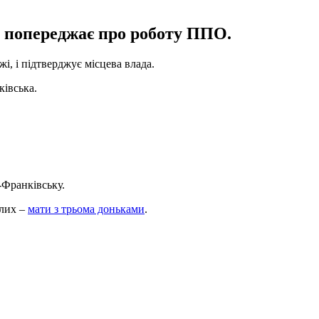
а попереджає про роботу ППО.
і, і підтверджує місцева влада.
ківська.
-Франківську.
блих –
мати з трьома доньками
.