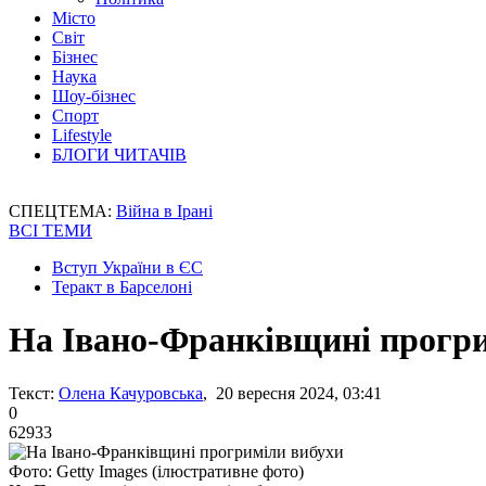
Місто
Світ
Бізнес
Наука
Шоу-бізнес
Спорт
Lifestyle
БЛОГИ ЧИТАЧІВ
СПЕЦТЕМА:
Війна в Ірані
ВСІ ТЕМИ
Вступ України в ЄС
Теракт в Барселоні
На Івано-Франківщині прогр
Текст:
Олена Качуровська
, 20 вересня 2024, 03:41
0
62933
Фото: Getty Images (ілюстративне фото)