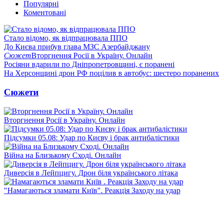
Популярні
Коментовані
Стало відомо, як відпрацювала ППО
До Києва прибув глава МЗС Азербайджану
Сюжет
Вторгнення Росії в Україну. Онлайн
Росіяни вдарили по Дніпропетровщині, є поранені
На Херсонщині дрон РФ поцілив в автобус: шестеро поранених
Сюжети
Вторгнення Росії в Україну. Онлайн
Підсумки 05.08: Удар по Києву і брак антибалістики
Війна на Близькому Сході. Онлайн
Диверсія в Лейпцигу. Дрон біля українського літака
"Намагаються зламати Київ". Реакція Заходу на удар