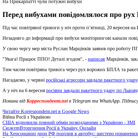
На Прикарпатті чули потужні вибухи
Перед вибухами повідомлялося про рух
Під час повітряної тривоги у ніч проти п’ятниці, 20 вересня н
Незадовго до інформації про вибухи моніторингові канали пов
У свою чергу мер міста Руслан Марцінків заявив про роботу П
"Увага! Працює ППО! Деталі згодом", -
написав
Марцінків, зак
Тим часом повітряна тривога через рух ворожих БПЛА та ракетн
Нагадаємо, у червні
російські агресори завдали ракетного удару
А у ніч на 6 вересня
росіяни завдали ракетного удару по Львову
Новини від
Корреспондент.net
в Telegram та WhatsApp. Підпис
Читайте Korrespondent.net в Google News
Війна Росії з Україною
США відновили повний обмін розвідданими з Україною - ЗМІ
Сюжет
Вторгнення Росії в Україну. Онлайн
На Херсонщині дрон РФ поцілив в автобус: шестеро поранених