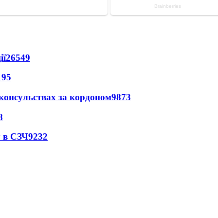
ії
26549
195
 консульствах за кордоном
9873
8
 в СЗЧ
9232