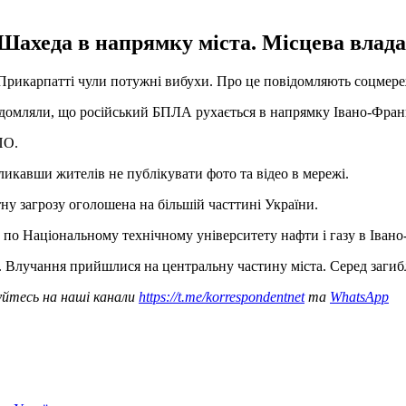
 Шахеда в напрямку міста. Місцева влад
а Прикарпатті чули потужні вибухи. Про це повідомляють соцмереж
ідомляли, що російський БПЛА рухається в напрямку Івано-Фран
ПО.
ликавши жителів не публікувати фото та відео в мережі.
у загрозу оголошена на більшій часттині України.
по Національному технічному університету нафти і газу в Івано
. Влучання прийшлися на центральну частину міста. Серед заги
уйтесь на наші канали
https://t.me/korrespondentnet
та
WhatsApp