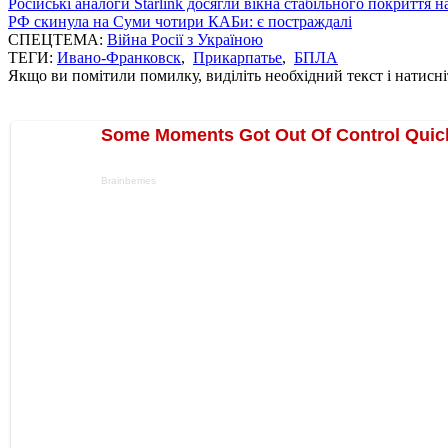
Російські аналоги Starlink досягли вікна стабільного покриття 
РФ скинула на Суми чотири КАБи: є постраждалі
СПЕЦТЕМА:
Війна Росії з Україною
ТЕГИ:
Ивано-Франковск
,
Прикарпатье
,
БПЛА
Якщо ви помітили помилку, виділіть необхідний текст і натисніт