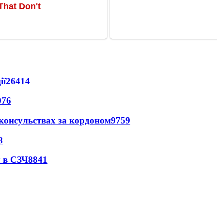
ії
26414
076
 консульствах за кордоном
9759
8
 в СЗЧ
8841