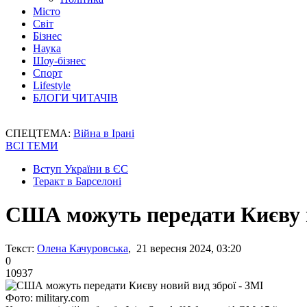
Місто
Світ
Бізнес
Наука
Шоу-бізнес
Спорт
Lifestyle
БЛОГИ ЧИТАЧІВ
СПЕЦТЕМА:
Війна в Ірані
ВСІ ТЕМИ
Вступ України в ЄС
Теракт в Барселоні
США можуть передати Києву н
Текст:
Олена Качуровська
, 21 вересня 2024, 03:20
0
10937
Фото: military.com