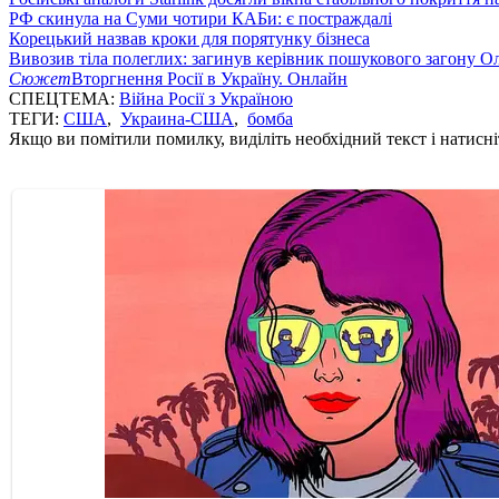
РФ скинула на Суми чотири КАБи: є постраждалі
Корецький назвав кроки для порятунку бізнеса
Вивозив тіла полеглих: загинув керівник пошукового загону О
Сюжет
Вторгнення Росії в Україну. Онлайн
СПЕЦТЕМА:
Війна Росії з Україною
ТЕГИ:
США
,
Украина-США
,
бомба
Якщо ви помітили помилку, виділіть необхідний текст і натисніт