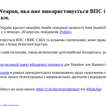
ff Weapon, яка вже використовується ВП
 км.
раїні крилаті авіаційні бомби середньої дальності Joint Stando
е у п’ятницю, 20 вересня, повідомляє
Politico
.
стовується ВПС і ВМС США та кількома союзниками, може вражати 
х з більш безпечної відстані.
 з цим питанням, також включатиме артилерійські боєприпаси, ра
ро великий пакет військової допомоги
для України, але Вашингт
оларів
в рамках президентських повноважень щодо скорочення оз
ати запаси безпосередньо з американських арсеналів і відправл
уйтесь на наші канали
https://t.me/korrespondentnet
та
WhatsApp
над Україною