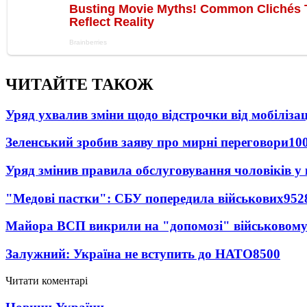
ЧИТАЙТЕ ТАКОЖ
Уряд ухвалив зміни щодо відстрочки від мобілізац
Зеленський зробив заяву про мирні переговори
10
Уряд змінив правила обслуговування чоловіків у
"Медові пастки": СБУ попередила військових
952
Майора ВСП викрили на "допомозі" військовому
Залужний: Україна не вступить до НАТО
8500
Читати коментарі