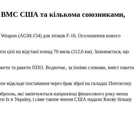
С і ВМС США та кількома союзниками,
ff Weapon (AGM-154) для літаків F-16. Оголошення нового
цілі на відстані понад 70 миль (112,6 км). Зазначається, що
кети та ракети ППО. Водночас, за їхніми словами, вміст пакета
он відкладе постачання через брак зброї на складах Пентагону.
броєнь, які закінчуються наприкінці фінансового року менш
яти їх в Україну, і саме таким чином США надали Києву більшу