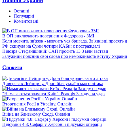
Новини України
Останні
Популярні
Коментовані
В ОП виключають повернення Федорова - ЗМІ
Коли мовчить зв'язок - мовчить уся бригада. Зв'язківці просять
РФ скинула на Суми чотири КАБи: є постраждалі
Підозра Стефанішиній: САП просить 13,3 млн застави
Залужний пояснив свої слова про неможливість вступу Украї
Сюжети
Диверсія в Лейпцигу. Дрон біля українського літака
"Намагаються зламати Київ". Реакція Заходу на удар
Вторгнення Росії в Україну. Онлайн
Війна на Близькому Сході. Онлайн
Підсумки 4.8: Сафарі у Херсоні і підсумки операції