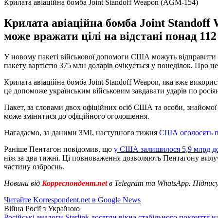
Крилата авіаційна бомба Joint Standoff Weapon (AGM-154)
Крилата авіаційна бомба Joint Stando
може вражати цілі на відстані понад 112
У новому пакеті військової допомоги США можуть відправити Ук
пакету вартістю 375 млн доларів очікується у понеділок. Про ц
Крилата авіаційна бомба Joint Standoff Weapon, яка вже викори
це допоможе українським військовим завдавати ударів по росіяна
Пакет, за словами двох офіційних осіб США та особи, знайомої
може змінитися до офіційного оголошення.
Нагадаємо, за даними ЗМІ, наступного тижня
США оголосять п
Раніше Пентагон повідомив, що
у США залишилося 5,9 млрд д
ніж за два тижні. Ці повноваження дозволяють Пентагону вилуч
частину озброєнь.
Новини від
Корреспондент.net
в Telegram та WhatsApp. Підпис
Читайте Korrespondent.net в Google News
Війна Росії з Україною
Російські аналоги Starlink досягли вікна стабільного покриття 