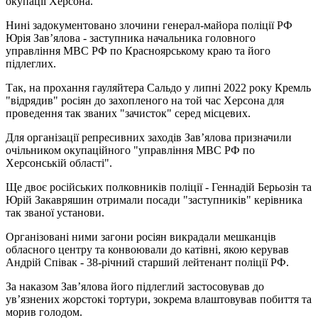
окупації Херсона.
Нині задокументовано злочини генерал-майора поліції РФ
Юрія Зав’ялова - заступника начальника головного
управління МВС РФ по Красноярському краю та його
підлеглих.
Так, на прохання гауляйтера Сальдо у липні 2022 року Кремль
"відрядив" росіян до захопленого на той час Херсона для
проведення так званих "зачисток" серед місцевих.
Для організації репресивних заходів Зав’ялова призначили
очільником окупаційного "управління МВС РФ по
Херсонській області".
Ще двоє російських полковників поліції - Геннадій Берьозін та
Юрій Закавряшин отримали посади "заступників" керівника
так званої установи.
Організовані ними загони росіян викрадали мешканців
обласного центру та конвоювали до катівні, якою керував
Андрій Співак - 38-річний старший лейтенант поліції РФ.
За наказом Зав’ялова його підлеглий застосовував до
ув’язнених жорстокі тортури, зокрема влаштовував побиття та
морив голодом.