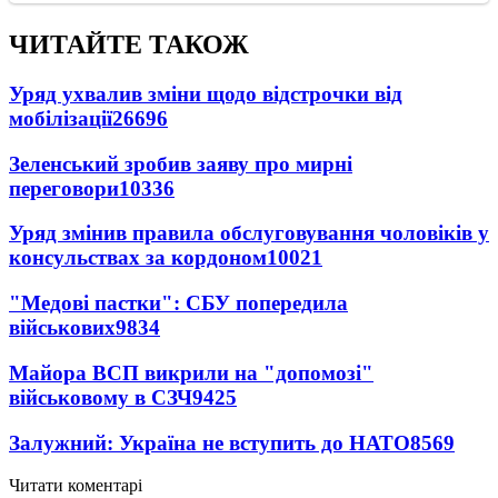
ЧИТАЙТЕ ТАКОЖ
Уряд ухвалив зміни щодо відстрочки від
мобілізації
26696
Зеленський зробив заяву про мирні
переговори
10336
Уряд змінив правила обслуговування чоловіків у
консульствах за кордоном
10021
"Медові пастки": СБУ попередила
військових
9834
Майора ВСП викрили на "допомозі"
військовому в СЗЧ
9425
Залужний: Україна не вступить до НАТО
8569
Читати коментарі