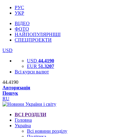
РУС
УКР
ВІДЕО
ФОТО
НАЙПОПУЛЯРНІШІ
СПЕЦПРОЕКТИ
USD
USD
44.4190
EUR
51.3207
Всі курси валют
44.4190
Авторизація
Пошук
RU
ВСІ РОЗДІЛИ
Головна
Україна
Всі новини розділу
Політика