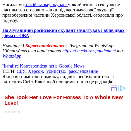
Нагадаємо
, російському окупанту
, який вчиняв сексуальне
насильство стосовно жінки під час тимчасової окупації
правобережної частини Херсонської області, оголосили про
підозру.
На Луганщині російський окупант зґвалтував і вбив двох
дівчат - ОВА
Новини від
Корреспондент.net
в Telegram та WhatsApp.
Підписуйтесь на наші канали
https://t.me/korrespondentnet
та
WhatsApp
Читайте Korrespondent.net в Google News
ТЕГИ:
СБУ
,
Херсон
,
убийство
,
расследование
Якщо ви помітили помилку, виділіть необхідний текст і
натисніть Ctrl + Enter, щоб повідомити про це редакцію.