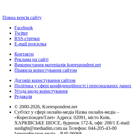
Повна версія сайту
Facebook
Twitter
RSS-стрічки
E-mail розсилка
Контакти
Реклама на сайті
Використання матеріалів korrespondent.net
Правила користування сайтом
Договір користування сайтом
Політика у сфері конфіденційності і персональних даних
Угода щодо користування
Редакція
© 2000-2026, Korrespondent.net
Суб'єкт у сфері онлайн-медіа Назва онлайн-медіа –
«КореспонденТ.net» Адреса: 02091, місто Київ,
ХАРКІВСЬКЕ ШОСЕ, будинок 172-Б, офіс 208/1 E-mail:
sunlight@mediadim.com.ua
Телефон: 044-205-43-00
Ідентифікатор медіа – R40-06068