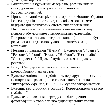
Використання будь-яких матеріалів, розміщених на
сайті, дозволяється за умови посилання на
Корреспондент.net.
При копіюванні матеріалів зі сторінки « Новини України
і світу» , для інтернет - видань - обов'язкове пряме
відкрите для пошукових систем гіперпосилання .
Посилання має бути розміщена в незалежності від
повного або часткового використання матеріалів.
Гіперпосилання ( для інтернет - видань) - повинна бути
розміщена в підзаголовку або в першому абзаці
матеріалу.
Новини з позначками "Думка", "Експертиза", "Заява",
"Регіони", "Гроші", "Влада", "Вибори", "Тест-драйв",
"Спецпроекти", "Промо" публікуються на правах
реклами.
Розділ Спецпроекти створюється спільно з
комерційними партнерами.
Будь яке копіювання, публікація, передрук, чи наступне
поширення інформації, що містить посилання на
"Інтерфакс-Україна", EPA / UPG, суворо забороняється.
Власник веб-сторінки в розділі Я-Корреспондент є автор
публікації.
Будь-яке копіювання, передрук та відтворення
фотографічних творів та/або аудіовізуальних творів