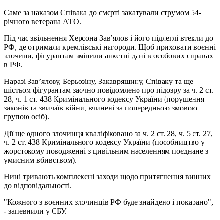
Саме за наказом Співака до смерті закатували струмом 54-
річного ветерана АТО.
Під час звільнення Херсона Зав’ялов і його підлеглі втекли до
РФ, де отримали кремлівські нагороди. Щоб приховати воєнні
злочини, фігурантам змінили анкетні дані в особових справах
в РФ.
Наразі Зав’ялову, Берьозіну, Закавряшину, Співаку та ще
шістьом фігурантам заочно повідомлено про підозру за ч. 2 ст.
28, ч. 1 ст. 438 Кримінального кодексу України (порушення
законів та звичаїв війни, вчинені за попередньою змовою
групою осіб).
Дії ще одного злочинця кваліфіковано за ч. 2 ст. 28, ч. 5 ст. 27,
ч. 2 ст. 438 Кримінального кодексу України (пособництво у
жорстокому поводженні з цивільним населенням поєднане з
умисним вбивством).
Нині тривають комплексні заходи щодо притягнення винних
до відповідальності.
"Кожного з воєнних злочинців РФ буде знайдено і покарано",
- запевнили у СБУ.