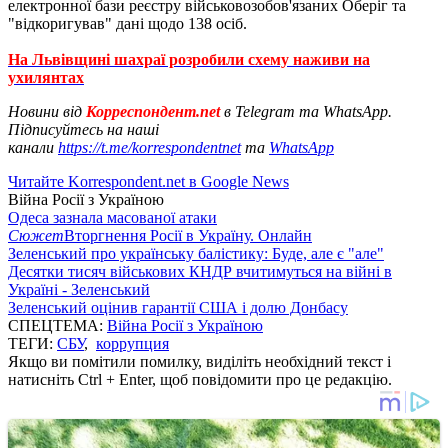
електронної бази реєстру військовозобов'язаних Оберіг та
"відкоригував" дані щодо 138 осіб.
На Львівщині шахраї розробили схему наживи на
ухилянтах
Новини від
Корреспондент.net
в Telegram та WhatsApp.
Підписуйтесь на наші
канали
https://t.me/korrespondentnet
та
WhatsApp
Читайте Korrespondent.net в Google News
Війна Росії з Україною
Одеса зазнала масованої атаки
Сюжет
Вторгнення Росії в Україну. Онлайн
Зеленський про українську балістику: Буде, але є "але"
Десятки тисяч військових КНДР вчитимуться на війні в
Україні - Зеленський
Зеленський оцінив гарантії США і долю Донбасу
СПЕЦТЕМА:
Війна Росії з Україною
ТЕГИ:
СБУ
,
коррупция
Якщо ви помітили помилку, виділіть необхідний текст і
натисніть Ctrl + Enter, щоб повідомити про це редакцію.