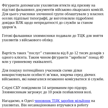
Фігуранти допомагали ухилянтам втекти від призову на
підставі фальшивих документів військово-лікарських комісій.
Для цього учасники злочинної групи облаштували у власних
оселях підпільні типографії, де виготовляли підроблені
довідки ВЛК щодо непридатності до служби за станом
здоров’я.
Готові фальшивки зловмисники подавали до ТЦК для зняття
ухилянтів з військового обліку.
Вартість таких "послуг" становила від 8 до 12 тисяч доларів з
одного клієнта. Таким чином фігуранти "заробили" понад 40
млн у гривневому еквіваленті.
Для пошуку потенційних учасників схеми ділки
використовували особисті зв’язки, зокрема серед діючих
військових, які намагалися незаконно комісуватися зі служби.
Слідчі СБУ повідомили 14 затриманим про підозру.
Зловмисникам загрожує до 10 років позбавлення волі.
Нагадаємо, в Одесі
чиновник ТЦК заробив мільйони
на
ухилянтах. Він несанкціоновано втручався в роботу