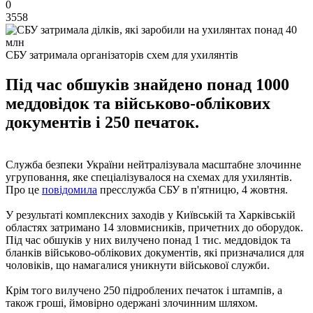
0
3558
СБУ затримала організаторів схем для ухилянтів
Під час обшуків знайдено понад 1000
меддовідок та військово-облікових
документів і 250 печаток.
Служба безпеки України нейтралізувала масштабне злочинне
угруповання, яке спеціалізувалося на схемах для ухилянтів.
Про це
повідомила
пресслужба СБУ в п'ятницю, 4 жовтня.
У результаті комплексних заходів у Київській та Харківській
областях затримано 14 зловмисників, причетних до оборудок.
Під час обшуків у них вилучено понад 1 тис. меддовідок та
бланків військово-облікових документів, які призначалися для
чоловіків, що намагалися уникнути військової служби.
Крім того вилучено 250 підроблених печаток і штампів, а
також гроші, ймовірно одержані злочинним шляхом.