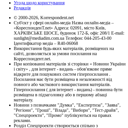
Угода щодо користування
Редакція
© 2000-2026, Korrespondent.net
Суб'єкт у сфері онлайн-медіа Назва онлайн-медіа –
«КореспонденТ.net» Адреса: 02091, місто Київ,
ХАРКІВСЬКЕ ШОСЕ, будинок 172-Б, офіс 208/1 E-mail:
sunlight@mediadim.com.ua
Телефон: 044-205-43-00
Ідентифікатор медіа – R40-06068
Використання будь-яких матеріалів, розміщених на
сайті, дозволяється за умови посилання на
Корреспондент.net.
При копіюванні матеріалів зі сторінки « Новини України
і світу» , для інтернет - видань - обов'язкове пряме
відкрите для пошукових систем гіперпосилання .
Посилання має бути розміщена в незалежності від
повного або часткового використання матеріалів.
Гіперпосилання ( для інтернет - видань) - повинна бути
розміщена в підзаголовку або в першому абзаці
матеріалу.
Новини з позначками "Думка", "Експертиза", "Заява",
"Регіони", "Гроші", "Влада", "Вибори", "Тест-драйв",
"Спецпроекти", "Промо" публікуються на правах
реклами.
Розділ Спецпроекти створюється спільно з