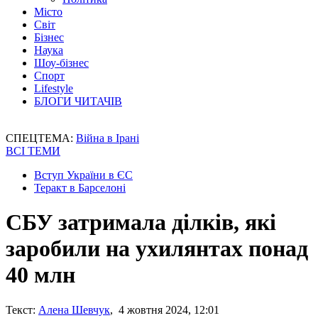
Місто
Світ
Бізнес
Наука
Шоу-бізнес
Спорт
Lifestyle
БЛОГИ ЧИТАЧІВ
СПЕЦТЕМА:
Війна в Ірані
ВСІ ТЕМИ
Вступ України в ЄС
Теракт в Барселоні
СБУ затримала ділків, які
заробили на ухилянтах понад
40 млн
Текст:
Алена Шевчук
, 4 жовтня 2024, 12:01