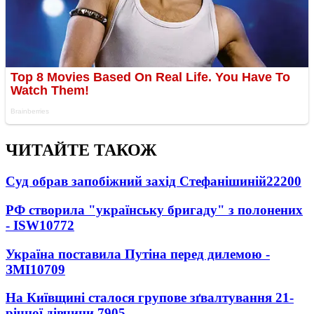
ЧИТАЙТЕ ТАКОЖ
Суд обрав запобіжний захід Стефанішиній
22200
РФ створила "українську бригаду" з полонених
- ISW
10772
Україна поставила Путіна перед дилемою -
ЗМІ
10709
На Київщині сталося групове зґвалтування 21-
річної дівчини
7905