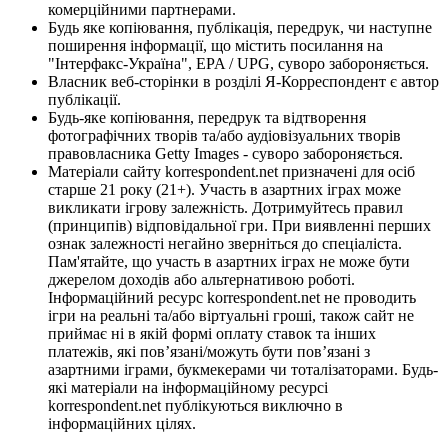
комерційними партнерами.
Будь яке копіювання, публікація, передрук, чи наступне
поширення інформації, що містить посилання на
"Інтерфакс-Україна", EPA / UPG, суворо забороняється.
Власник веб-сторінки в розділі Я-Корреспондент є автор
публікації.
Будь-яке копіювання, передрук та відтворення
фотографічних творів та/або аудіовізуальних творів
правовласника Getty Images - суворо забороняється.
Матеріали сайту korrespondent.net призначені для осіб
старше 21 року (21+). Участь в азартних іграх може
викликати ігрову залежність. Дотримуйтесь правил
(принципів) відповідальної гри. При виявленні перших
ознак залежності негайно зверніться до спеціаліста.
Пам'ятайте, що участь в азартних іграх не може бути
джерелом доходів або альтернативою роботі.
Інформаційний ресурс korrespondent.net не проводить
ігри на реальні та/або віртуальні гроші, також сайт не
приймає ні в якій формі оплату ставок та інших
платежів, які пов’язані/можуть бути пов’язані з
азартними іграми, букмекерами чи тоталізаторами. Будь-
які матеріали на інформаційному ресурсі
korrespondent.net публікуються виключно в
інформаційних цілях.