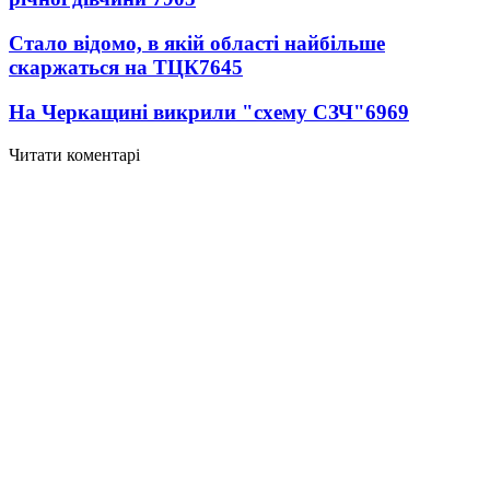
Стало відомо, в якій області найбільше
скаржаться на ТЦК
7645
На Черкащині викрили "схему СЗЧ"
6969
Читати коментарі