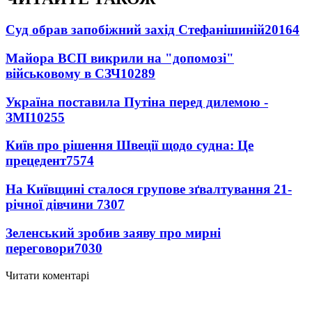
Суд обрав запобіжний захід Стефанішиній
20164
Майора ВСП викрили на "допомозі"
військовому в СЗЧ
10289
Україна поставила Путіна перед дилемою -
ЗМІ
10255
Київ про рішення Швеції щодо судна: Це
прецедент
7574
На Київщині сталося групове зґвалтування 21-
річної дівчини
7307
Зеленський зробив заяву про мирні
переговори
7030
Читати коментарі