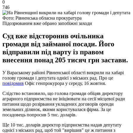
0
746
Фото: Рівненська обласна прокуратура
Підозрюваним вже обрано запобіжні заходи
Суд вже відсторонив очільника
громади від займаної посади. Його
відправили під варту із правом
внесення понад 205 тисяч грн застави.
У Вараському районі Рівненської області викрили на хабарі
голову громади і депутата однієї з міських рад. Про це
повідомив
Офіс генпрокурора у середу, 16 жовтня.
Слідство встановило, що голова громади обіцяв директору
аграрного підприємства не ініціювати на сесії місцевої ради
питання щодо розірвання укладених договорів оренди
земельних ділянок, якими користувалася фірма. За це
посадовець попросив 5 тис. доларів.
Ще 10 тис. доларів директор підприємства надав депутату
однієї з міських рад, щоб той "вирішив" це ж питання з