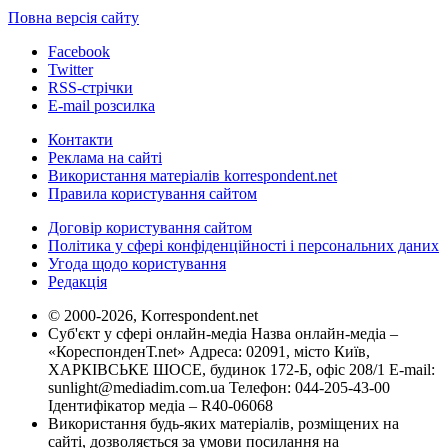
Повна версія сайту
Facebook
Twitter
RSS-стрічки
E-mail розсилка
Контакти
Реклама на сайті
Використання матеріалів korrespondent.net
Правила користування сайтом
Договір користування сайтом
Політика у сфері конфіденційності і персональних даних
Угода щодо користування
Редакція
© 2000-2026, Korrespondent.net
Суб'єкт у сфері онлайн-медіа Назва онлайн-медіа –
«КореспонденТ.net» Адреса: 02091, місто Київ,
ХАРКІВСЬКЕ ШОСЕ, будинок 172-Б, офіс 208/1 E-mail:
sunlight@mediadim.com.ua
Телефон: 044-205-43-00
Ідентифікатор медіа – R40-06068
Використання будь-яких матеріалів, розміщених на
сайті, дозволяється за умови посилання на