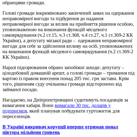
обранцями громади.
Голові громади інкриміновано закінчений замах на одержання
неправомірної вигоди та підбурення до надання
неправомірної вигоди за вплив на прийняття рішення особою,
уповноваженою на виконання функцій місцевого
самоврядування (ч.2 ст.15, ч.3 ст.368, ч.4 ст.27, ч.1 cт.369-2 КК
України), а депутату міської ради – одержання неправомірної
вигоди для себе за здійснення впливу на осіб, уповноважених
на виконання функцій місцевого самоврядування (ч.2 ст.369-2
КК України).
Наразі підозрюваним обрано запобіжні заходи: депутату –
цілодобовий домашній арешт, а голові громади – тримання під
вартою із правом внесення понад 205 тис. грн застави. Крім
того, рішенням суду очільника громади відсторонено від
займаної посади.
Нагадаємо, на Дніпропетровщині судитимуть посадовців за
вимагання хабаря. Вони
вимагали 30 тис. доларів у
підприємця
, який планував побудувати гуртожиток для
переселенців.
В Україні викривач корупції вперше отримав понад
півтора мільйони гривень