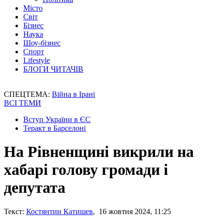
Місто
Світ
Бізнес
Наука
Шоу-бізнес
Спорт
Lifestyle
БЛОГИ ЧИТАЧІВ
СПЕЦТЕМА:
Війна в Ірані
ВСІ ТЕМИ
Вступ України в ЄС
Теракт в Барселоні
На Рівненщині викрили на
хабарі голову громади і
депутата
Текст:
Костянтин Катишев
, 16 жовтня 2024, 11:25