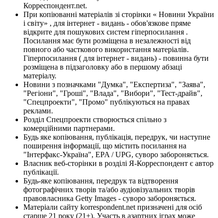
Корреспондент.net.
При копіюванні матеріалів зі сторінки « Новини України
і світу» , для інтернет - видань - обов'язкове пряме
відкрите для пошукових систем гіперпосилання .
Посилання має бути розміщена в незалежності від
повного або часткового використання матеріалів.
Гіперпосилання ( для інтернет - видань) - повинна бути
розміщена в підзаголовку або в першому абзаці
матеріалу.
Новини з позначками "Думка", "Експертиза", "Заява",
"Регіони", "Гроші", "Влада", "Вибори", "Тест-драйв",
"Спецпроекти", "Промо" публікуються на правах
реклами.
Розділ Спецпроекти створюється спільно з
комерційними партнерами.
Будь яке копіювання, публікація, передрук, чи наступне
поширення інформації, що містить посилання на
"Інтерфакс-Україна", EPA / UPG, суворо забороняється.
Власник веб-сторінки в розділі Я-Корреспондент є автор
публікації.
Будь-яке копіювання, передрук та відтворення
фотографічних творів та/або аудіовізуальних творів
правовласника Getty Images - суворо забороняється.
Матеріали сайту korrespondent.net призначені для осіб
старше 21 року (21+). Участь в азартних іграх може