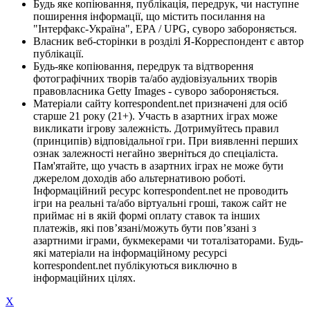
Будь яке копіювання, публікація, передрук, чи наступне
поширення інформації, що містить посилання на
"Інтерфакс-Україна", EPA / UPG, суворо забороняється.
Власник веб-сторінки в розділі Я-Корреспондент є автор
публікації.
Будь-яке копіювання, передрук та відтворення
фотографічних творів та/або аудіовізуальних творів
правовласника Getty Images - суворо забороняється.
Матеріали сайту korrespondent.net призначені для осіб
старше 21 року (21+). Участь в азартних іграх може
викликати ігрову залежність. Дотримуйтесь правил
(принципів) відповідальної гри. При виявленні перших
ознак залежності негайно зверніться до спеціаліста.
Пам'ятайте, що участь в азартних іграх не може бути
джерелом доходів або альтернативою роботі.
Інформаційний ресурс korrespondent.net не проводить
ігри на реальні та/або віртуальні гроші, також сайт не
приймає ні в якій формі оплату ставок та інших
платежів, які пов’язані/можуть бути пов’язані з
азартними іграми, букмекерами чи тоталізаторами. Будь-
які матеріали на інформаційному ресурсі
korrespondent.net публікуються виключно в
інформаційних цілях.
X