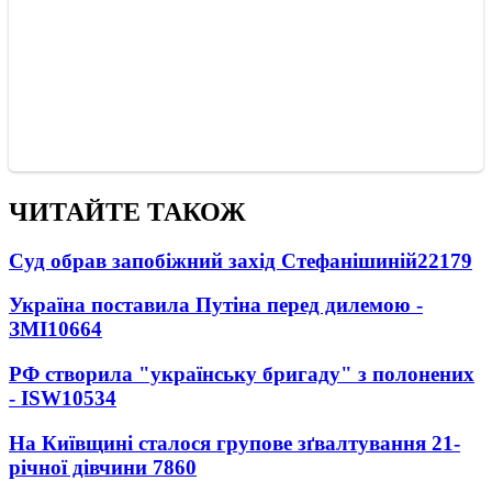
ЧИТАЙТЕ ТАКОЖ
Суд обрав запобіжний захід Стефанішиній
22179
Україна поставила Путіна перед дилемою -
ЗМІ
10664
РФ створила "українську бригаду" з полонених
- ISW
10534
На Київщині сталося групове зґвалтування 21-
річної дівчини
7860