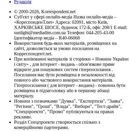
Редакція
© 2000-2026, Korrespondent.net
Суб'єкт у сфері онлайн-медіа Назва онлайн-медіа –
«КореспонденТ.net» Адреса: 02091, місто Київ,
ХАРКІВСЬКЕ ШОСЕ, будинок 172-Б, офіс 208/1 E-mail:
sunlight@mediadim.com.ua
Телефон: 044-205-43-00
Ідентифікатор медіа – R40-06068
Використання будь-яких матеріалів, розміщених на
сайті, дозволяється за умови посилання на
Корреспондент.net.
При копіюванні матеріалів зі сторінки « Новини України
і світу» , для інтернет - видань - обов'язкове пряме
відкрите для пошукових систем гіперпосилання .
Посилання має бути розміщена в незалежності від
повного або часткового використання матеріалів.
Гіперпосилання ( для інтернет - видань) - повинна бути
розміщена в підзаголовку або в першому абзаці
матеріалу.
Новини з позначками "Думка", "Експертиза", "Заява",
"Регіони", "Гроші", "Влада", "Вибори", "Тест-драйв",
"Спецпроекти", "Промо" публікуються на правах
реклами.
Розділ Спецпроекти створюється спільно з
комерційними партнерами.