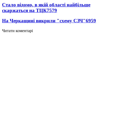
Стало відомо, в якій області найбільше
скаржаться на ТЦК
7579
На Черкащині викрили "схему СЗЧ"
6959
Читати коментарі