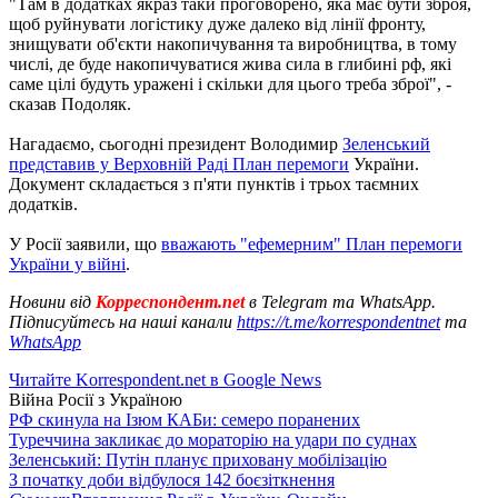
"Там в додатках якраз таки проговорено, яка має бути зброя,
щоб руйнувати логістику дуже далеко від лінії фронту,
знищувати об'єкти накопичування та виробництва, в тому
числі, де буде накопичуватися жива сила в глибині рф, які
саме цілі будуть уражені і скільки для цього треба зброї", -
сказав Подоляк.
Нагадаємо, сьогодні президент Володимир
Зеленський
представив у Верховній Раді План перемоги
України.
Документ складається з п'яти пунктів і трьох таємних
додатків.
У Росії заявили, що
вважають "ефемерним" План перемоги
України у війні
.
Новини від
Корреспондент.net
в Telegram та WhatsApp.
Підписуйтесь на наші канали
https://t.me/korrespondentnet
та
WhatsApp
Читайте Korrespondent.net в Google News
Війна Росії з Україною
РФ скинула на Ізюм КАБи: семеро поранених
Туреччина закликає до мораторію на удари по суднах
Зеленський: Путін планує приховану мобілізацію
З початку доби відбулося 142 боєзіткнення