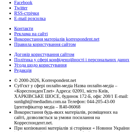
Facebook
Twitter
RSS-стрічки
E-mail розсилка
Контакти
Реклама на сайті
Використання матеріалів korrespondent.net
Правила користування сайтом
Договір користування сайтом
Політика у сфері конфіденційності і персональних даних
Угода щодо користування
Редакція
© 2000-2026, Korrespondent.net
Суб'єкт у сфері онлайн-медіа Назва онлайн-медіа –
«КореспонденТ.net» Адреса: 02091, місто Київ,
ХАРКІВСЬКЕ ШОСЕ, будинок 172-Б, офіс 208/1 E-mail:
sunlight@mediadim.com.ua
Телефон: 044-205-43-00
Ідентифікатор медіа – R40-06068
Використання будь-яких матеріалів, розміщених на
сайті, дозволяється за умови посилання на
Корреспондент.net.
При копіюванні матеріалів зі сторінки « Новини України