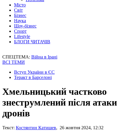
Місто
Світ
Бізнес
Наука
Шоу-бізнес
Спорт
Lifestyle
БЛОГИ ЧИТАЧІВ
СПЕЦТЕМА:
Війна в Ірані
ВСІ ТЕМИ
Вступ України в ЄС
Теракт в Барселоні
Хмельницький частково
знеструмлений після атаки
дронів
Текст:
Костянтин Катишев
, 26 жовтня 2024, 12:32