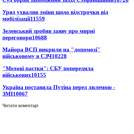
Уряд ухвалив зміни щодо відстрочки від
мобілізації
11559
Зеленський зробив заяву про мирні
переговори
10688
Майора ВСП викрили на "допомозі"
військовому в СЗЧ
10228
"Медові пастки": СБУ попередила
військових
10155
Україна поставила Путіна перед дилемою -
ЗМІ
10067
Читати коментарі