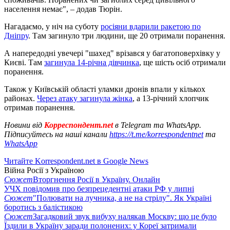
населення немає", – додав Тюрін.
Нагадаємо, у ніч на суботу
росіяни вдарили ракетою по
Дніпру
. Там загинуло три людини, ще 20 отримали поранення.
А напередодні увечері "шахед" врізався у багатоповерхівку у
Києві. Там
загинула 14-річна дівчинка
, ще шість осіб отримали
поранення.
Також у Київській області уламки дронів впали у кількох
районах.
Через атаку загинула жінка
, а 13-річний хлопчик
отримав поранення.
Новини від
Корреспондент.net
в Telegram та WhatsApp.
Підписуйтесь на наші канали
https://t.me/korrespondentnet
та
WhatsApp
Читайте Korrespondent.net в Google News
Війна Росії з Україною
Сюжет
Вторгнення Росії в Україну. Онлайн
УЧХ повідомив про безпрецедентні атаки РФ у липні
Сюжет
"Полювати на лучника, а не на стрілу". Як Україні
боротись з балістикою
Сюжет
Загадковий звук вибуху налякав Москву: що це було
Їздили в Україну заради полонених: у Кореї затримали