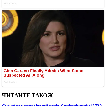
ЧИТАЙТЕ ТАКОЖ
Суд обрав запобіжний захід Стефанішиній
18728