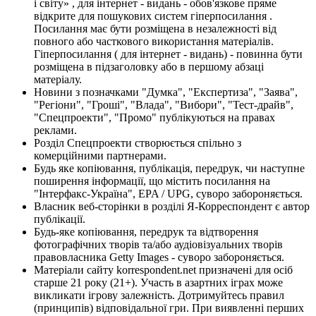
і світу» , для інтернет - видань - обов'язкове пряме
відкрите для пошукових систем гіперпосилання .
Посилання має бути розміщена в незалежності від
повного або часткового використання матеріалів.
Гіперпосилання ( для інтернет - видань) - повинна бути
розміщена в підзаголовку або в першому абзаці
матеріалу.
Новини з позначками "Думка", "Експертиза", "Заява",
"Регіони", "Гроші", "Влада", "Вибори", "Тест-драйв",
"Спецпроекти", "Промо" публікуються на правах
реклами.
Розділ Спецпроекти створюється спільно з
комерційними партнерами.
Будь яке копіювання, публікація, передрук, чи наступне
поширення інформації, що містить посилання на
"Інтерфакс-Україна", EPA / UPG, суворо забороняється.
Власник веб-сторінки в розділі Я-Корреспондент є автор
публікації.
Будь-яке копіювання, передрук та відтворення
фотографічних творів та/або аудіовізуальних творів
правовласника Getty Images - суворо забороняється.
Матеріали сайту korrespondent.net призначені для осіб
старше 21 року (21+). Участь в азартних іграх може
викликати ігрову залежність. Дотримуйтесь правил
(принципів) відповідальної гри. При виявленні перших