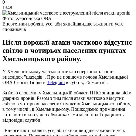
0
1348
Фото: Херсонська ОВА
Енергетики роблять усе, аби якнайшвидше заживити усіх
споживачів
Після ворожлї атаки частково відсутнє
світло в чотирьох населених пунктах
Хмельницького району.
У Хмельницькому частково зникло енергопостачання
внаслідок "шахедів". Про це повідомв голова Хмельницької
ОВА Сергій Тюрін в
Telegram
в суботу, 26 жовтня.
За його словами, у Хмельницькій області ППО знищила вісім
ударних дронів. Разом з тим після атаки частково відсутнє
світло в чотирьох населених пунктах Хмельницького району,
в тому числі і в Хмельницькому. Пошкоджено приміщення
готелю та вікна у двох будинках. На місці події працюють
відповідні служби.
"Енергетики роблять усе, аби якнайшвидше заживити усіх
споживачів. Поранених чи загиблих серед цивільного