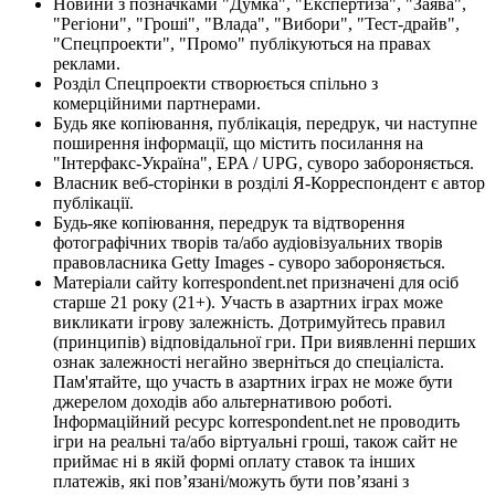
Новини з позначками "Думка", "Експертиза", "Заява",
"Регіони", "Гроші", "Влада", "Вибори", "Тест-драйв",
"Спецпроекти", "Промо" публікуються на правах
реклами.
Розділ Спецпроекти створюється спільно з
комерційними партнерами.
Будь яке копіювання, публікація, передрук, чи наступне
поширення інформації, що містить посилання на
"Інтерфакс-Україна", EPA / UPG, суворо забороняється.
Власник веб-сторінки в розділі Я-Корреспондент є автор
публікації.
Будь-яке копіювання, передрук та відтворення
фотографічних творів та/або аудіовізуальних творів
правовласника Getty Images - суворо забороняється.
Матеріали сайту korrespondent.net призначені для осіб
старше 21 року (21+). Участь в азартних іграх може
викликати ігрову залежність. Дотримуйтесь правил
(принципів) відповідальної гри. При виявленні перших
ознак залежності негайно зверніться до спеціаліста.
Пам'ятайте, що участь в азартних іграх не може бути
джерелом доходів або альтернативою роботі.
Інформаційний ресурс korrespondent.net не проводить
ігри на реальні та/або віртуальні гроші, також сайт не
приймає ні в якій формі оплату ставок та інших
платежів, які пов’язані/можуть бути пов’язані з