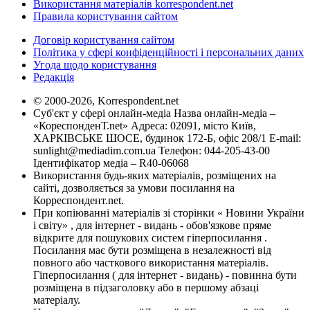
Використання матеріалів korrespondent.net
Правила користування сайтом
Договір користування сайтом
Політика у сфері конфіденційності і персональних даних
Угода щодо користування
Редакція
© 2000-2026, Korrespondent.net
Суб'єкт у сфері онлайн-медіа Назва онлайн-медіа –
«КореспонденТ.net» Адреса: 02091, місто Київ,
ХАРКІВСЬКЕ ШОСЕ, будинок 172-Б, офіс 208/1 E-mail:
sunlight@mediadim.com.ua
Телефон: 044-205-43-00
Ідентифікатор медіа – R40-06068
Використання будь-яких матеріалів, розміщених на
сайті, дозволяється за умови посилання на
Корреспондент.net.
При копіюванні матеріалів зі сторінки « Новини України
і світу» , для інтернет - видань - обов'язкове пряме
відкрите для пошукових систем гіперпосилання .
Посилання має бути розміщена в незалежності від
повного або часткового використання матеріалів.
Гіперпосилання ( для інтернет - видань) - повинна бути
розміщена в підзаголовку або в першому абзаці
матеріалу.