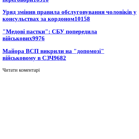
Уряд змінив правила обслуговування чоловіків у
консульствах за кордоном
10158
"Медові пастки": СБУ попередила
військових
9976
Майора ВСП викрили на "допомозі"
військовому в СЗЧ
9682
Читати коментарі