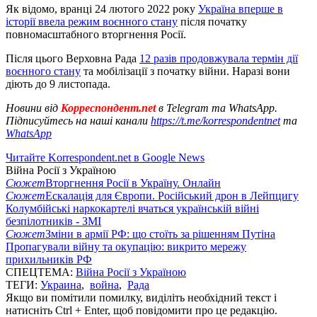
Як відомо, вранці 24 лютого 2022 року
Україна вперше в
історії ввела режим воєнного стану
після початку
повномасштабного вторгнення Росії.
Після цього Верховна Рада
12 разів продовжувала термін дії
воєнного стану
та мобілізації з початку війни. Наразі вони
діють до 9 листопада.
Новини від
Корреспондент.net
в Telegram та WhatsApp.
Підписуйтесь на наші канали
https://t.me/korrespondentnet
та
WhatsApp
Читайте Korrespondent.net в Google News
Війна Росії з Україною
Сюжет
Вторгнення Росії в Україну. Онлайн
Сюжет
Ескалація для Європи. Російський дрон в Лейпцигу
Колумбійські наркокартелі вчаться українській війні
безпілотників - ЗМІ
Сюжет
Зміни в армії РФ: що стоїть за рішенням Путіна
Пропагували війну та окупацію: викрито мережу
прихильників РФ
СПЕЦТЕМА:
Війна Росії з Україною
ТЕГИ:
Украина
,
война
,
Рада
Якщо ви помітили помилку, виділіть необхідний текст і
натисніть Ctrl + Enter, щоб повідомити про це редакцію.