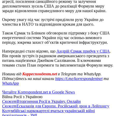
агресії, посилення санкційного режиму та залучення
дипломатичних зусиль США до реалізації Формули миру
заради відновлення справедливого миру для нашої країни.
Окрему увагу під час зустрічі приділили руху України до
членства в НАТО та відповідним крокам для цього.
Також Єрмак та Блінкен обговорили підтримку з боку США
енергетичної системи України під час осінньо-зимового
періоду, зокрема захист об’єктів критичної інфраструктури.
Напередодні стало відомо, що
Андрій Єрмак прибув у США
.
Він провів зустріч із радником американського президента з
питань нацбезпеки Джейком Салліваном. Її ключовими
темами стали План перемоги та імплементація Формули миру.
Новини від
Корреспондент.net
в Telegram та WhatsApp.
Підписуйтесь на наші канали
https://t.me/korrespondentnet
та
WhatsApp
Читайте Korrespondent.net в Google News
Війна Росії з Україною
Сюжет
Вторгнення Росії в Україну. Онлайн
Сюжет
Ескалація для Європи. Російський дрон в Лейпцигу
Колумбійські наркокартелі вчаться українській війні
безпілотників - ЗМІ