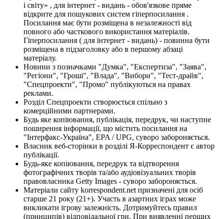
і світу» , для інтернет - видань - обов'язкове пряме
відкрите для пошукових систем гіперпосилання .
Посилання має бути розміщена в незалежності від
повного або часткового використання матеріалів.
Гіперпосилання ( для інтернет - видань) - повинна бути
розміщена в підзаголовку або в першому абзаці
матеріалу.
Новини з позначками "Думка", "Експертиза", "Заява",
"Регіони", "Гроші", "Влада", "Вибори", "Тест-драйв",
"Спецпроекти", "Промо" публікуються на правах
реклами.
Розділ Спецпроекти створюється спільно з
комерційними партнерами.
Будь яке копіювання, публікація, передрук, чи наступне
поширення інформації, що містить посилання на
"Інтерфакс-Україна", EPA / UPG, суворо забороняється.
Власник веб-сторінки в розділі Я-Корреспондент є автор
публікації.
Будь-яке копіювання, передрук та відтворення
фотографічних творів та/або аудіовізуальних творів
правовласника Getty Images - суворо забороняється.
Матеріали сайту korrespondent.net призначені для осіб
старше 21 року (21+). Участь в азартних іграх може
викликати ігрову залежність. Дотримуйтесь правил
(принципів) відповідальної гри. При виявленні перших