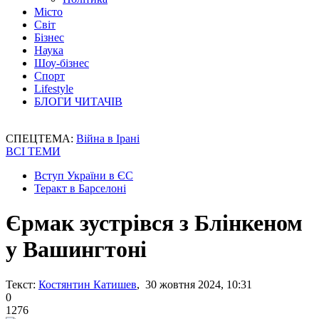
Місто
Світ
Бізнес
Наука
Шоу-бізнес
Спорт
Lifestyle
БЛОГИ ЧИТАЧІВ
СПЕЦТЕМА:
Війна в Ірані
ВСІ ТЕМИ
Вступ України в ЄС
Теракт в Барселоні
Єрмак зустрівся з Блінкеном
у Вашингтоні
Текст:
Костянтин Катишев
, 30 жовтня 2024, 10:31
0
1276