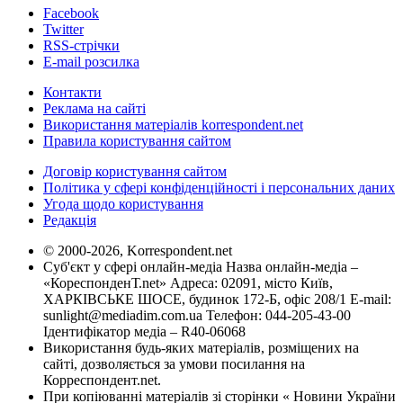
Facebook
Twitter
RSS-стрічки
E-mail розсилка
Контакти
Реклама на сайті
Використання матеріалів korrespondent.net
Правила користування сайтом
Договір користування сайтом
Політика у сфері конфіденційності і персональних даних
Угода щодо користування
Редакція
© 2000-2026, Korrespondent.net
Суб'єкт у сфері онлайн-медіа Назва онлайн-медіа –
«КореспонденТ.net» Адреса: 02091, місто Київ,
ХАРКІВСЬКЕ ШОСЕ, будинок 172-Б, офіс 208/1 E-mail:
sunlight@mediadim.com.ua
Телефон: 044-205-43-00
Ідентифікатор медіа – R40-06068
Використання будь-яких матеріалів, розміщених на
сайті, дозволяється за умови посилання на
Корреспондент.net.
При копіюванні матеріалів зі сторінки « Новини України