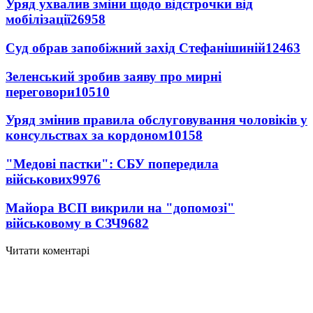
Уряд ухвалив зміни щодо відстрочки від
мобілізації
26958
Суд обрав запобіжний захід Стефанішиній
12463
Зеленський зробив заяву про мирні
переговори
10510
Уряд змінив правила обслуговування чоловіків у
консульствах за кордоном
10158
"Медові пастки": СБУ попередила
військових
9976
Майора ВСП викрили на "допомозі"
військовому в СЗЧ
9682
Читати коментарі